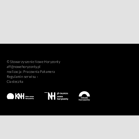
© Stowarzyszenie Nowe Horyzonty
aff@nowehoryzonty.pl
realizacja:
Pracownia Pakamera
Regulamin serwisu ›
Ciasteczka