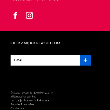
DOPISZ SIĘ DO NEWSLETTERA
© Stowarzyszenie Nowe Horyzonty
aff@nowehoryzonty.pl
realizacja:
Pracownia Pakamera
Regulamin serwisu ›
Ciasteczka