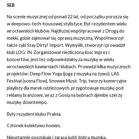
SEB
Na scenie muzycznej od ponad 22 lat, od początku porusza się
w deepowo-tech-housowej stylistyce. Był rezydentem wielu
wrocławskich klubów. Najdłużej współpracował z Drogą do
mekki, gdzie zajmował się oprawą muzyczną. Współtworzył
także cykl Stay Dirty! Import. Wymyślił, stworzył i prowadził
klub LOG: IN. Zorganizował niezliczoną ilość imprez i
koncertów, jest też odpowiedzialny za muzykę w wielu
wrocławskich kawiarniach i klubach. Prowadzi kilka muzycznych
projektów: Deep Flow Yoga (joga z muzyką na żywo), LAS
Festival (scena Flow), Snowee Music Trip, tworzy komercyjne
playlisty dla marek odzieżowych, przygotowuje muzykę pod
reklamy branżowe, wraz z Gosią na bębnach djembe szerzy
muzykę downtempo.
Były rezydent klubu Pralnia.
Członek kolektywu homies.
Nieustannie poszukuje i zaraża ludzi dobrą muzyką.