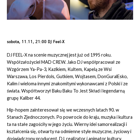
sobota, 11.11, 21:00 DJ Feel-X
DJ FEEL-X na scenie muzycznej jest już od 1995 roku.
Współzałożyciel MAD CREW. Jako DJ współpracował ze
Wzgórzem Ya-Pa-3, Kazikiem, Kultem, Kapelą ze Wsi
Warszawa, Los Pierdols, Gutkiem, Wojtasem, DonGuralEsko,
Kalim i wieloma innymi znakomitymi wykonawcami z Polski i ze
świata. Współtworzył Baku Baku To Jest Skład i legendarną
grupę Kaliber 44.
Hip-hopem zainteresował się we wczesnych latach 90. w
Stanach Zjednoczonych. Po powrocie do kraju, muzyka i kultura
ta na stałe zagościły w jego życiu. Wierny idei samorealizacji i
kształcenia się, otwarty na odmienne style muzyczne, życiowy i
doświadczony producent, DJ, realizator i animator kultury,