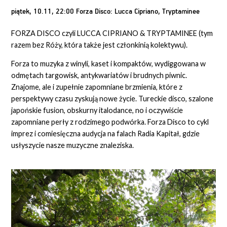
piątek, 10.11, 22:00 Forza Disco: Lucca Cipriano, Tryptaminee
FORZA DISCO czyli LUCCA CIPRIANO & TRYPTAMINEE (tym
razem bez Róży, która także jest członkinią kolektywu).
Forza to muzyka z winyli, kaset i kompaktów, wydiggowana w
odmętach targowisk, antykwariatów i brudnych piwnic.
Znajome, ale i zupełnie zapomniane brzmienia, które z
perspektywy czasu zyskują nowe życie. Tureckie disco, szalone
japońskie fusion, obskurny italodance, no i oczywiście
zapomniane perły z rodzimego podwórka. Forza Disco to cykl
imprez i comiesięczna audycja na falach Radia Kapitał, gdzie
usłyszycie nasze muzyczne znaleziska.