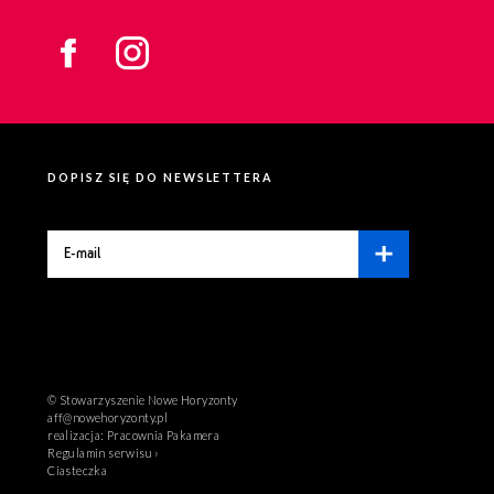
DOPISZ SIĘ DO NEWSLETTERA
© Stowarzyszenie Nowe Horyzonty
aff@nowehoryzonty.pl
realizacja:
Pracownia Pakamera
Regulamin serwisu ›
Ciasteczka