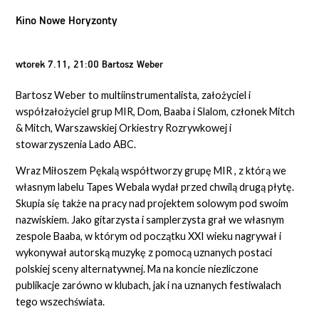
Kino Nowe Horyzonty
wtorek 7.11, 21:00 Bartosz Weber
Bartosz Weber to multiinstrumentalista, założyciel i
współzałożyciel grup MIR, Dom, Baaba i Slalom, członek Mitch
& Mitch, Warszawskiej Orkiestry Rozrywkowej i
stowarzyszenia Lado ABC.
Wraz Miłoszem Pękalą współtworzy grupę MIR , z którą we
własnym labelu Tapes Webala wydał przed chwilą drugą płytę.
Skupia się także na pracy nad projektem solowym pod swoim
nazwiskiem. Jako gitarzysta i samplerzysta grał we własnym
zespole Baaba, w którym od początku XXI wieku nagrywał i
wykonywał autorską muzykę z pomocą uznanych postaci
polskiej sceny alternatywnej. Ma na koncie niezliczone
publikacje zarówno w klubach, jak i na uznanych festiwalach
tego wszechświata.