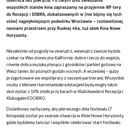
obietnica bez pokrycia. Po całym dniu zwiedzania
wszystkich stanów kina zapraszamy na przyjemne Aff-tery
do Recepcji i DOBRA, zlokalizowanych w (nie bójmy się tych
słów) najpiękniejszym podwórku Wrocławia – rozświetlonej
neonami przestrzeni przy Ruskiej 46a, tuż obok Kina Nowe
Horyzonty.
Niezależnie od pogody na zewnątrz, wewnątrz zawsze będzie
czekać na Was słoneczna Kalifornia: dobre rzeczy do wypicia,
równie dobra muzyka płynąca z głośników i parkiet gotowy na
Wasz taniec do późnych godzin nocnych. A wcześniej – quizy
przygotowane we współpracy z naszymi partnerami. Wszystkie
osoby z biletami i karnetami/akredytacjami będą mogły także
skorzystać z 10% zniżki przy barach w Klubokawiarni Recepcja i
Klubogalerii DOBRO.
Dodatkowo zachęcamy, aby pierwszego dnia festiwalu (7
listopada) zostać po seansie otwarcia w Kinie Nowe Horyzonty,
gdzie będziemy tańczyć i wspólnie celebrować start festiwalu.