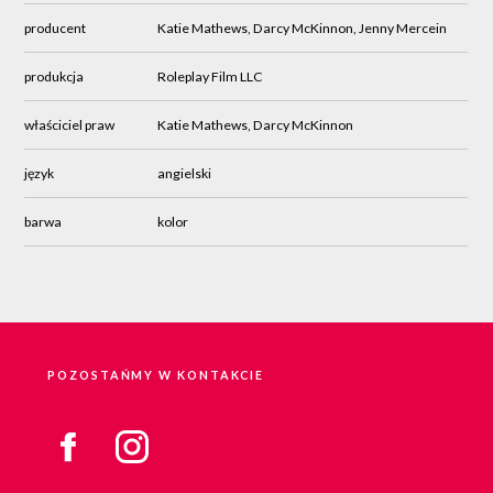
producent
Katie Mathews, Darcy McKinnon, Jenny Mercein
produkcja
Roleplay Film LLC
właściciel praw
Katie Mathews, Darcy McKinnon
język
angielski
barwa
kolor
POZOSTAŃMY W KONTAKCIE