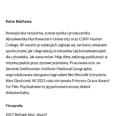
Katie Mathews
Nowojorska reżyserka, scenarzystka i producentka.
Absolwentka Northwestern University oraz CUNY-Hunter
College. W swoich produkcjach zajmuje się zarówno zmianami
społecznymi, jak i degradacją środowiska i jej konsekwencjami
dla człowieka. Jak sama mówi:
Moje filmy zabierają publiczność w
intymną podróż przez życiowe przemiany.
Pracowała m.in. na
zlecenie Smithsonian Institute i National Geographic,
wyprodukowała obsypany nagrodami film
Mossville
(reżyseria:
Alex Glustrom). W 2022 roku otrzymała Princess Grace Award
for Film.
Psychodrama
to jej pełnometrażowy debiut
dokumentalny.
Filmografia
2017 Refuge (doc. short)