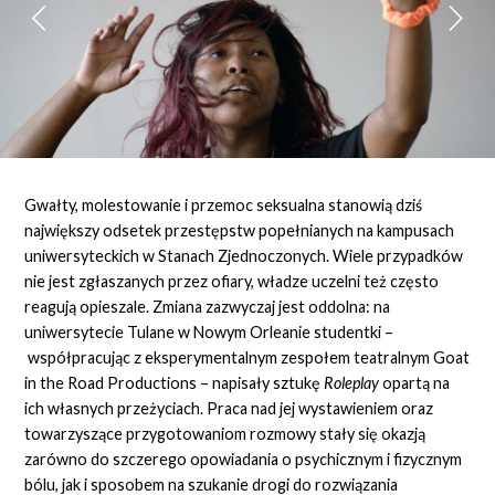
Gwałty, molestowanie i przemoc seksualna stanowią dziś
największy odsetek przestępstw popełnianych na kampusach
uniwersyteckich w Stanach Zjednoczonych. Wiele przypadków
nie jest zgłaszanych przez ofiary, władze uczelni też często
reagują opieszale. Zmiana zazwyczaj jest oddolna: na
uniwersytecie Tulane w Nowym Orleanie studentki –
współpracując z eksperymentalnym zespołem teatralnym Goat
in the Road Productions – napisały sztukę
Roleplay
opartą na
ich własnych przeżyciach. Praca nad jej wystawieniem oraz
towarzyszące przygotowaniom rozmowy stały się okazją
zarówno do szczerego opowiadania o psychicznym i fizycznym
bólu, jak i sposobem na szukanie drogi do rozwiązania