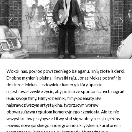
Wokół nas, pośród powszedniego bałaganu, lśnią złote iskierki.
Drobne mgnienia piękna. Kawałki raju. Jonas Mekas potrafił je
dostrzec. Mekas – człowiek z kamerą, który uparcie
rejestrował zwykłe życie, aby potem ze spontanicznych nagrań
lepić swoje filmy. Filmy-dzienniki, filmy-poematy. Był
najprawdziwszym artystą kina, tworzącym wbrew
obowiązującym regułom komercyjnego rzemiosła. Ale to nie
wszystko: ów przybysz z Litwy stał się w obcym kraju
spiritus
movens
nowojorskiego undergroundu, krytykiem, kuratorem i