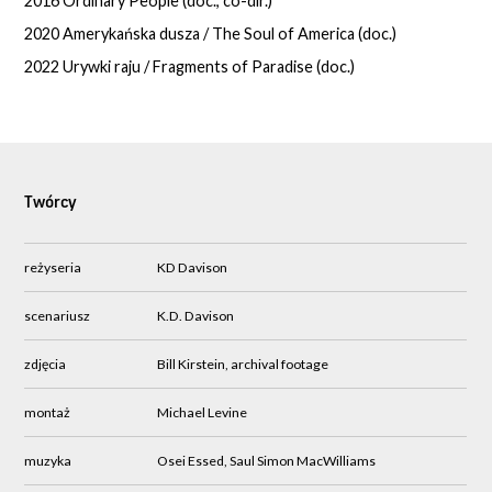
2016 Ordinary People (doc., co-dir.)
2020 Amerykańska dusza / The Soul of America (doc.)
2022 Urywki raju / Fragments of Paradise (doc.)
Twórcy
reżyseria
KD Davison
scenariusz
K.D. Davison
zdjęcia
Bill Kirstein, archival footage
montaż
Michael Levine
muzyka
Osei Essed, Saul Simon MacWilliams