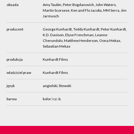
obsada
Amy Taubin, Peter Bogdanovich, John Waters,
Martin Scorsese, Ken and Flo Jacobs, MM Serra, Jim
Jarmusch
producent
George Kunhardt, Teddy Kunhardt, Peter Kunhardt,
K.D. Davison, Elyse Frenchman, Leanne
Cherundolo, Matthew Henderson, Oona Mekas,
Sebastian Mekas
produkcja
Kunhardt Films
właściciel praw
Kunhardt Films
język
angielski, litewski
barwa
kolor i cz.-b.