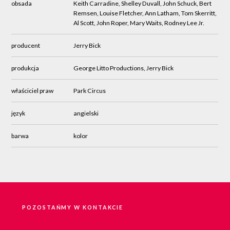
obsada
Keith Carradine, Shelley Duvall, John Schuck, Bert
Remsen, Louise Fletcher, Ann Latham, Tom Skerritt,
Al Scott, John Roper, Mary Waits, Rodney Lee Jr.
producent
Jerry Bick
produkcja
George Litto Productions, Jerry Bick
właściciel praw
Park Circus
język
angielski
barwa
kolor
POZOSTAŃMY W KONTAKCIE