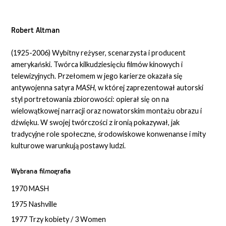
Robert Altman
(1925-2006) Wybitny reżyser, scenarzysta i producent
amerykański. Twórca kilkudziesięciu filmów kinowych i
telewizyjnych. Przełomem w jego karierze okazała się
antywojenna satyra
MASH
, w której zaprezentował autorski
styl portretowania zbiorowości: opierał się on na
wielowątkowej narracji oraz nowatorskim montażu obrazu i
dźwięku. W swojej twórczości z ironią pokazywał, jak
tradycyjne role społeczne, środowiskowe konwenanse i mity
kulturowe warunkują postawy ludzi.
Wybrana filmografia
1970 MASH
1975 Nashville
1977 Trzy kobiety / 3 Women