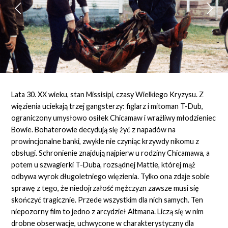
Lata 30. XX wieku, stan Missisipi, czasy Wielkiego Kryzysu. Z
więzienia uciekają trzej gangsterzy: figlarz i mitoman T-Dub,
ograniczony umysłowo osiłek Chicamaw i wrażliwy młodzieniec
Bowie. Bohaterowie decydują się żyć z napadów na
prowincjonalne banki, zwykle nie czyniąc krzywdy nikomu z
obsługi. Schronienie znajdują najpierw u rodziny Chicamawa, a
potem u szwagierki T-Duba, rozsądnej Mattie, której mąż
odbywa wyrok długoletniego więzienia. Tylko ona zdaje sobie
sprawę z tego, że niedojrzałość mężczyzn zawsze musi się
skończyć tragicznie. Przede wszystkim dla nich samych. Ten
niepozorny film to jedno z arcydzieł Altmana. Liczą się w nim
drobne obserwacje, uchwycone w charakterystyczny dla