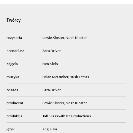
Twórcy
reżyseria
Lewie Kloster, Noah Kloster
scenariusz
Sara Driver
zdjęcia
Ben Klein
muzyka
Brian McOmber, Bush Tetras
obsada
Sara Driver
producent
Lewie Kloster, Noah Kloster
produkcja
Tall Glass with Ice Productions
język
angielski