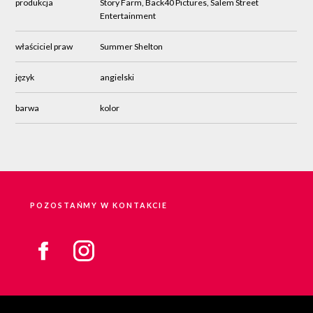
produkcja
Story Farm, Back40 Pictures, Salem Street
Entertainment
właściciel praw
Summer Shelton
język
angielski
barwa
kolor
POZOSTAŃMY W KONTAKCIE