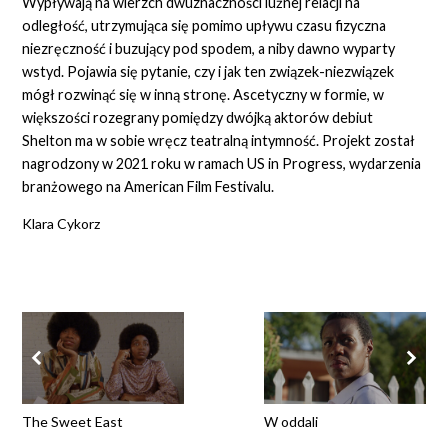
Wypływają na wierzch dwuznaczności luźnej relacji na
odległość, utrzymująca się pomimo upływu czasu fizyczna
niezręczność i buzujący pod spodem, a niby dawno wyparty
wstyd. Pojawia się pytanie, czy i jak ten związek-niezwiązek
mógł rozwinąć się w inną stronę. Ascetyczny w formie, w
większości rozegrany pomiędzy dwójką aktorów debiut
Shelton ma w sobie wręcz teatralną intymność. Projekt został
nagrodzony w 2021 roku w ramach US in Progress, wydarzenia
branżowego na American Film Festivalu.
Klara Cykorz
The Sweet East
W oddali