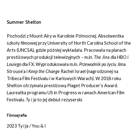
Summer Shelton
Pochodzi z Mount Airy w Karolinie Północnej. Absolwentka
szkoły filmowej przy University of North Carolina School of the
Arts (UNCSA), gdzie później wykładała. Pracowała na planach
prestiżowych produkcji telewizyjnych – m.in.
The Jinx
dla HBO i
Louiego
dla FX. Wyprodukowała m.in.
Przewodnik po życiu
Jima
Strouse’a i
Keep the Change
Rachel Israel (nagrodzonej na
Tribeca Film Festivalu i w Karlowych Warach). W 2018 roku
Shelton otrzymała prestiżową Piaget Producer’s Award.
Laureatka programu US in Progress w ramach American Film
Festivalu.
Ty i ja
to jej debiut reżyserski.
Filmografia
2023 Ty i ja / You & I