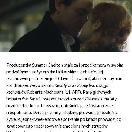
Producentka Summer Shelton staje za i przed kamerą w swoim
podwójnym – reżyserskim i aktorskim – debiucie. Jej
ekranowym partnerem jest Clayne Crawford, aktor znany m.in.
z arthouse’owego serialu
Rectify
oraz
Zabójstwa dwojga
kochanków
Roberta Machoiana (11. AFF). Parę głównych
bohaterów, Sarę i Josepha, łączyło przed kilkunastoma laty
uczucie: trudne, intensywne, onieśmielające i ostatecznie
niespełnione. Dziś są już innymi ludźmi, prowadzą niezależne
życie. A jednak weekendowe spotkanie po latach prowadzi do
gwałtownego rozdrapywania emocjonalnych strupów.