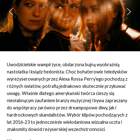
Uwodzicielskie wampirzyce, obdarzona bujną wyobraźnią
nastolatka i ksiądz hedonista. Choć bohaterowie teledysków
wyreżyserowanych przez Alexa Rossa Perry’ego pochodzą z
różnych światów, potrafią jednakowo skutecznie przykuwać
uwagę. Właśnie dlatego amerykański twórca cieszy się
niesłabnącym zaufaniem branży muzycznej i bywa zapraszany
do współpracy zarówno przez dreampopowe diwy, jak i
hardrockowych skandalistów. Wybór klipów pochodzących z
lat 2016-23 to jednocześnie wielodaniowa wizualna uczta i
znakomity dowód reżyserskiej wszechstronności.