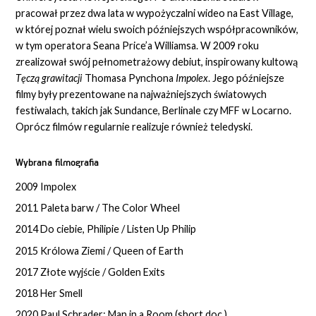
pracował przez dwa lata w wypożyczalni wideo na East Village,
w której poznał wielu swoich późniejszych współpracowników,
w tym operatora Seana Price’a Williamsa. W 2009 roku
zrealizował swój pełnometrażowy debiut, inspirowany kultową
Tęczą grawitacji
Thomasa Pynchona
Impolex
. Jego późniejsze
filmy były prezentowane na najważniejszych światowych
festiwalach, takich jak Sundance, Berlinale czy MFF w Locarno.
Oprócz filmów regularnie realizuje również teledyski.
Wybrana filmografia
2009 Impolex
2011 Paleta barw / The Color Wheel
2014 Do ciebie, Philipie / Listen Up Philip
2015 Królowa Ziemi / Queen of Earth
2017 Złote wyjście / Golden Exits
2018 Her Smell
2020 Paul Schrader: Man in a Room (short doc.)