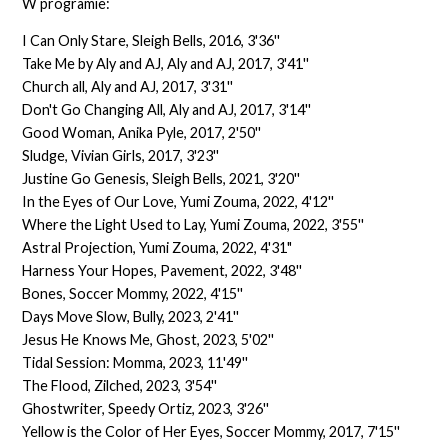
W programie:
I Can Only Stare, Sleigh Bells, 2016, 3'36''
Take Me by Aly and AJ, Aly and AJ, 2017, 3'41''
Church all, Aly and AJ, 2017, 3'31''
Don't Go Changing All, Aly and AJ, 2017, 3'14''
Good Woman, Anika Pyle, 2017, 2'50''
Sludge, Vivian Girls, 2017, 3'23''
Justine Go Genesis, Sleigh Bells, 2021, 3'20''
In the Eyes of Our Love, Yumi Zouma, 2022, 4'12''
Where the Light Used to Lay, Yumi Zouma, 2022, 3'55''
Astral Projection, Yumi Zouma, 2022, 4'31"
Harness Your Hopes, Pavement, 2022, 3'48''
Bones, Soccer Mommy, 2022, 4'15''
Days Move Slow, Bully, 2023, 2'41''
Jesus He Knows Me, Ghost, 2023, 5'02''
Tidal Session: Momma, 2023, 11'49''
The Flood, Zilched, 2023, 3'54''
Ghostwriter, Speedy Ortiz, 2023, 3'26''
Yellow is the Color of Her Eyes, Soccer Mommy, 2017, 7'15''