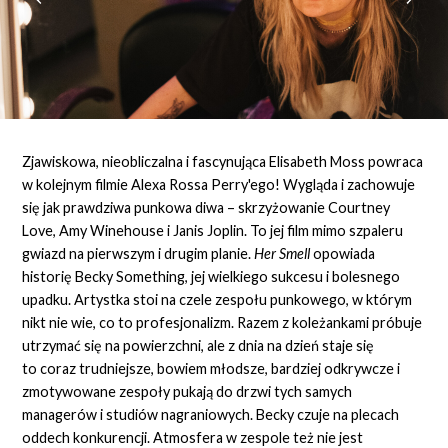
Zjawiskowa, nieobliczalna i fascynująca Elisabeth Moss powraca
w kolejnym filmie Alexa Rossa Perry'ego! Wygląda i zachowuje
się jak prawdziwa punkowa diwa – skrzyżowanie Courtney
Love, Amy Winehouse i Janis Joplin. To jej film mimo szpaleru
gwiazd na pierwszym i drugim planie.
Her Smell
opowiada
historię Becky Something, jej wielkiego sukcesu i bolesnego
upadku. Artystka stoi na czele zespołu punkowego, w którym
nikt nie wie, co to profesjonalizm. Razem z koleżankami próbuje
utrzymać się na powierzchni, ale z dnia na dzień staje się
to coraz trudniejsze, bowiem młodsze, bardziej odkrywcze i
zmotywowane zespoły pukają do drzwi tych samych
managerów i studiów nagraniowych. Becky czuje na plecach
oddech konkurencji. Atmosfera w zespole też nie jest