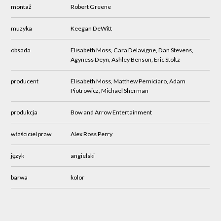
montaż
Robert Greene
muzyka
Keegan DeWitt
obsada
Elisabeth Moss, Cara Delavigne, Dan Stevens,
Agyness Deyn, Ashley Benson, Eric Stoltz
producent
Elisabeth Moss, Matthew Perniciaro, Adam
Piotrowicz, Michael Sherman
produkcja
Bow and Arrow Entertainment
właściciel praw
Alex Ross Perry
język
angielski
barwa
kolor