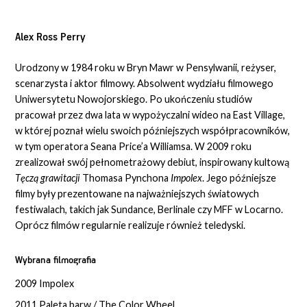
Alex Ross Perry
Urodzony w 1984 roku w Bryn Mawr w Pensylwanii, reżyser,
scenarzysta i aktor filmowy. Absolwent wydziału filmowego
Uniwersytetu Nowojorskiego. Po ukończeniu studiów
pracował przez dwa lata w wypożyczalni wideo na East Village,
w której poznał wielu swoich późniejszych współpracowników,
w tym operatora Seana Price’a Williamsa. W 2009 roku
zrealizował swój pełnometrażowy debiut, inspirowany kultową
Tęczą grawitacji
Thomasa Pynchona
Impolex
. Jego późniejsze
filmy były prezentowane na najważniejszych światowych
festiwalach, takich jak Sundance, Berlinale czy MFF w Locarno.
Oprócz filmów regularnie realizuje również teledyski.
Wybrana filmografia
2009 Impolex
2011 Paleta barw / The Color Wheel