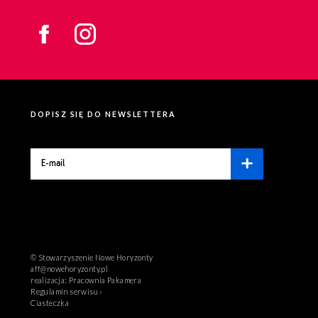
DOPISZ SIĘ DO NEWSLETTERA
© Stowarzyszenie Nowe Horyzonty
aff@nowehoryzonty.pl
realizacja:
Pracownia Pakamera
Regulamin serwisu ›
Ciasteczka