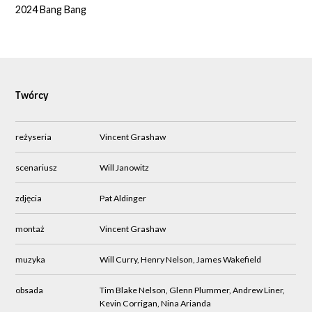
2024 Bang Bang
Twórcy
reżyseria
Vincent Grashaw
scenariusz
Will Janowitz
zdjęcia
Pat Aldinger
montaż
Vincent Grashaw
muzyka
Will Curry, Henry Nelson, James Wakefield
obsada
Tim Blake Nelson, Glenn Plummer, Andrew Liner,
Kevin Corrigan, Nina Arianda