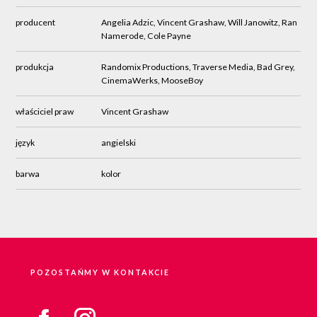
producent
Angelia Adzic, Vincent Grashaw, Will Janowitz, Ran
Namerode, Cole Payne
produkcja
Randomix Productions, Traverse Media, Bad Grey,
CinemaWerks, MooseBoy
właściciel praw
Vincent Grashaw
język
angielski
barwa
kolor
POZOSTAŃMY W KONTAKCIE