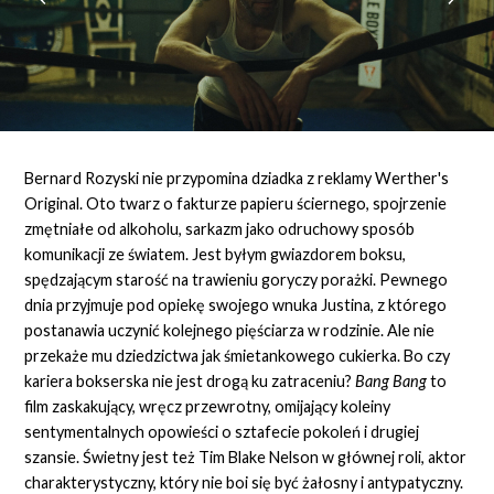
Bernard Rozyski nie przypomina dziadka z reklamy Werther's
Original. Oto twarz o fakturze papieru ściernego, spojrzenie
zmętniałe od alkoholu, sarkazm jako odruchowy sposób
komunikacji ze światem. Jest byłym gwiazdorem boksu,
spędzającym starość na trawieniu goryczy porażki. Pewnego
dnia przyjmuje pod opiekę swojego wnuka Justina, z którego
postanawia uczynić kolejnego pięściarza w rodzinie. Ale nie
przekaże mu dziedzictwa jak śmietankowego cukierka. Bo czy
kariera bokserska nie jest drogą ku zatraceniu?
Bang Bang
to
film zaskakujący, wręcz przewrotny, omijający koleiny
sentymentalnych opowieści o sztafecie pokoleń i drugiej
szansie. Świetny jest też Tim Blake Nelson w głównej roli, aktor
charakterystyczny, który nie boi się być żałosny i antypatyczny.