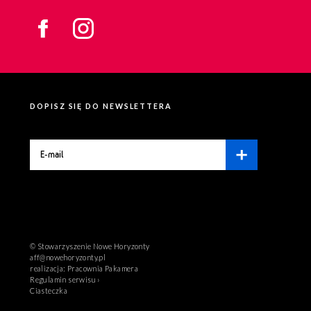
DOPISZ SIĘ DO NEWSLETTERA
© Stowarzyszenie Nowe Horyzonty
aff@nowehoryzonty.pl
realizacja:
Pracownia Pakamera
Regulamin serwisu ›
Ciasteczka