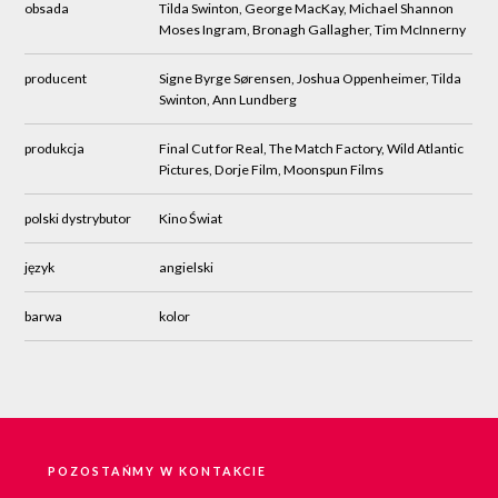
obsada
Tilda Swinton, George MacKay, Michael Shannon
Moses Ingram, Bronagh Gallagher, Tim McInnerny
producent
Signe Byrge Sørensen, Joshua Oppenheimer, Tilda
Swinton, Ann Lundberg
produkcja
Final Cut for Real, The Match Factory, Wild Atlantic
Pictures, Dorje Film, Moonspun Films
polski dystrybutor
Kino Świat
język
angielski
barwa
kolor
POZOSTAŃMY W KONTAKCIE