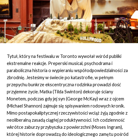
Tytuł, który na festiwalu w Toronto wywołał wśród publiki
ekstremalne reakcje. Preperski musical, psychodrama i
paraboliczna historia o wypieraniu współodpowiedzialności za
zbrodnię. Jesteśmy w świecie po katastrofie, w pełnym
przepychu bunkrze ekscentryczna rodzinka prowadzi dość
przyjemne życie. Matka (Tilda Swinton) dekoruje ściany
Monetem, podczas gdy jej syn (George McKay) wraz z ojcem
(Michael Shannon) zajmuje się spisywaniem rodowych kronik.
Mimo postapokaliptycznej rzeczywistości wciąż żyją zgodnie z
neoliberalną zasadą ciągłej produktywności. Ich codzienność
wkrótce zaburzy przybyszka z powierzchni (Moses Ingram),
której historie doprowadzą do ideologicznego zamętu pośród