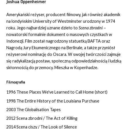
Joshua Oppenheimer
Amerykański reżyser, producent filmowy, jak również akademik
na londyńskim University of Westminster urodzony w 1974
roku. Jego najbardziej uznane dzieło to
Scena zbrodni
–
nowatorski formalnie dokument o masowych czystkach w
Indonezji. Film został nagrodzony statuetką BAFTA oraz
Nagrodą Jury Ekumenicznego na Berlinale, a także przyniósł
reżyserowi nominację do Oscara. W swojej twórczości zajmuje
się radykalizacją postaw, społeczną odpowiedzialnością i ludzką
skłonnością do przemocy. Mieszka w Kopenhadze.
Filmografia
1996 These Places We've Learned to Call Home (short)
1998 The Entire History of the Louisiana Purchase
2003 The Globalisation Tapes
2012 Scena zbrodni / The Act of Killing
2014 Scena ciszy / The Look of Silence