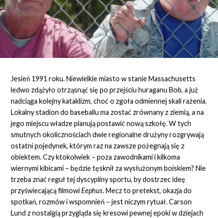
Jesień 1991 roku. Niewielkie miasto w stanie Massachusetts
ledwo zdążyło otrząsnąć się po przejściu huraganu Bob, a już
nadciąga kolejny kataklizm, choć o zgoła odmiennej skali rażenia.
Lokalny stadion do baseballu ma zostać zrównany z ziemią, a na
jego miejscu władze planują postawić nową szkołę. W tych
smutnych okolicznościach dwie regionalne drużyny rozgrywają
ostatni pojedynek, którym raz na zawsze pożegnają się z
obiektem. Czy ktokolwiek – poza zawodnikami i kilkoma
wiernymi kibicami – będzie tęsknił za wysłużonym boiskiem? Nie
trzeba znać reguł tej dyscypliny sportu, by dostrzec ideę
przyświecającą filmowi
Eephus
. Mecz to pretekst, okazja do
spotkań, rozmów i wspomnień – jest niczym rytuał. Carson
Lund z nostalgią przygląda się kresowi pewnej epoki w dziejach