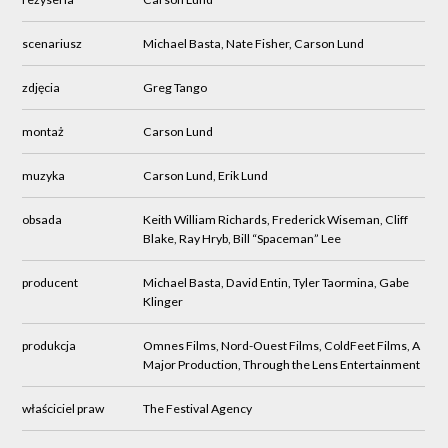
scenariusz
Michael Basta, Nate Fisher, Carson Lund
zdjęcia
Greg Tango
montaż
Carson Lund
muzyka
Carson Lund, Erik Lund
obsada
Keith William Richards, Frederick Wiseman, Cliff
Blake, Ray Hryb, Bill “Spaceman” Lee
producent
Michael Basta, David Entin, Tyler Taormina, Gabe
Klinger
produkcja
Omnes Films, Nord-Ouest Films, ColdFeet Films, A
Major Production, Through the Lens Entertainment
właściciel praw
The Festival Agency