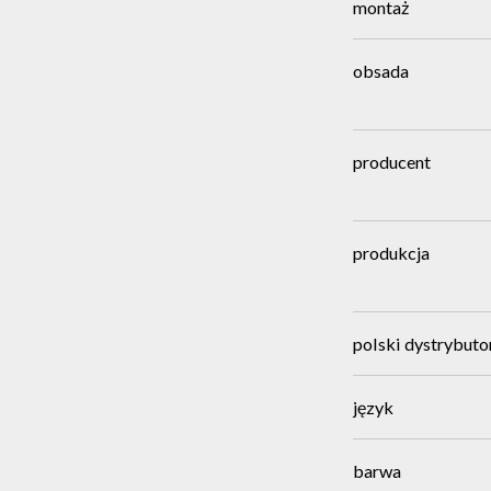
montaż
obsada
producent
produkcja
polski dystrybuto
język
barwa