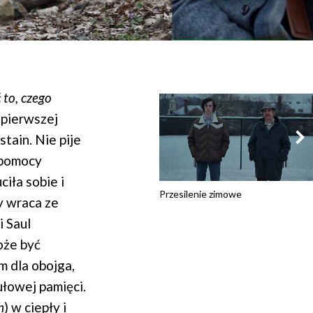
 to, czego
 pierwszej
tain. Nie pije
 pomocy
ciła sobie i
Przesilenie zimowe
y wraca ze
i Saul
oże być
m dla obojga,
ułowej pamięci.
n
) w ciepły i