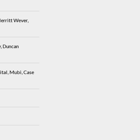
erritt Wever,
y, Duncan
tal, Mubi, Case