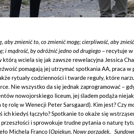
łę, aby zmienić to, co zmienić mogę; cierpliwość, aby znieść
ę; i mądrość, by odróżnić jedno od drugiego
– recytuje w
w którą wciela się jak zawsze rewelacyjna Jessica Chas
rzeźwość pomagają jej utrzymać spotkania AA, praca w
akże rytuały codzienności i twarde reguły, które narzu
órce. Nie wszystko da się jednak zaprogramować – gd
ntów nowojorskiego liceum, jej śladem podąża niejak
 tę rolę w Wenecji Peter Sarsgaard). Kim jest? Czy m
ś ich kiedyś łączyło? Spotkanie to okaże się wstrząse
przeszłości i sprowokuje trudne pytania o naturę tyt
ło Michela Franco (
Opiekun, Nowy porządek
,
Sundow