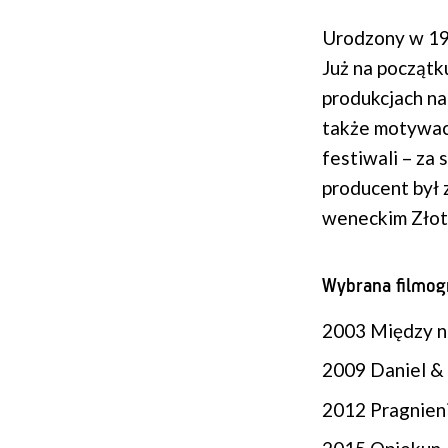
Urodzony w 197
Już na początk
produkcjach na
także motywach
festiwali – za
producent był
weneckim Złot
Wybrana filmogr
2003 Między na
2009 Daniel &
2012 Pragnieni