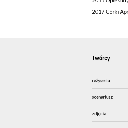
2015 Opiekun 
2017 Córki Apri
Twórcy
reżyseria
scenariusz
zdjęcia