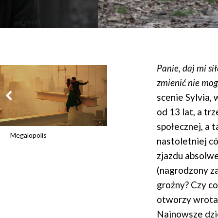
Panie, daj mi si
zmienić nie mog
scenie Sylvia, 
od 13 lat, a t
społecznej, a t
Megalopolis
nastoletniej c
zjazdu absolwe
(nagrodzony za
groźny? Czy co
otworzy wrota 
Najnowsze dzie