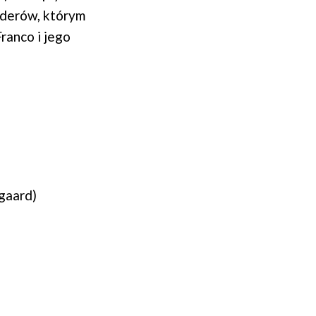
iderów, którym
ranco i jego
gaard)