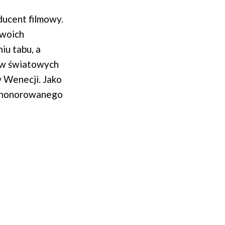
ducent filmowy.
swoich
iu tabu, a
ców światowych
w Wenecji. Jako
uhonorowanego