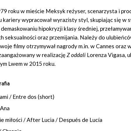
9 roku w mieście Meksyk reżyser, scenarzysta i pro
u kariery wypracował wyrazisty styl, skupiając się w 
 demaskowaniu hipokryzji klasy średniej, przełamywan
 seksualności oraz przemijania. Należy do ulubień
 swoje filmy otrzymywał nagrody m.in. w Cannes oraz 
 zaangażowany w realizację
Z oddali
Lorenza Vigasa, 
ym Lwem w 2015 roku.
afia
mi / Entre dos (short)
 Ana
e miłości / After Lucia / Después de Lucía