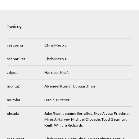
Twórcy
reżyseria
Chris Merola
scenariusz
Chris Merola
zdjęcia
Harrison Kraft
montaż
Abhineet Kumar, Edouard Fan
muzyka
Daniel Futcher
obsada
Jake Ryan, Jeanine Serralles, Skye Alyssa Friedman,
Miles J. Harvey, Michael Oloyede, Todd Gearhart,
Keith William Richards
producent
Chris Merola, Raza Rizvi, Aruba Sülzana, Samuel