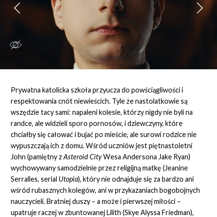
Prywatna katolicka szkoła przyucza do powściągliwości i
respektowania cnót niewieścich. Tyle że nastolatkowie są
wszędzie tacy sami: napaleni kolesie, którzy nigdy nie byli na
randce, ale widzieli sporo pornosów, i dziewczyny, które
chciałby się całować i bujać po mieście, ale surowi rodzice nie
wypuszczają ich z domu. Wśród uczniów jest piętnastoletni
John (pamiętny z
Asteroid City
Wesa Andersona Jake Ryan)
wychowywany samodzielnie przez religijną matkę (Jeanine
Serralles, serial
Utopia
), który nie odnajduje się za bardzo ani
wśród rubasznych kolegów, ani w przykazaniach bogobojnych
nauczycieli. Bratniej duszy – a może i pierwszej miłości –
upatruje raczej w zbuntowanej Lilith (Skye Alyssa Friedman),