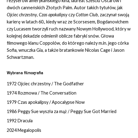
reżyserów amerykańskiego kina, laureat sześciu Oscarów i
dwóch canneńskich Złotych Palm. Autor takich tytułów, jak
Ojciec chrzestny
,
Czas apokalipsy
czy
Cotton Club
, zaczynał swoją
karierę w latach 60., kiedy wraz ze Scorsesem, Bogdanovichem
czy Lucasem tworzyli ruch nazwany Nowym Hollywood, który w
kolejnej dekadzie odmienił oblicze fabryki snów. Głowa
filmowego klanu Coppolów, do którego należy m.in. jego córka
Sofia, wnuczka Gia, a także bratankowie Nicolas Cage i Jason
Schwartzman.
Wybrana filmografia
1972 Ojciec chrzestny / The Godfather
1974 Rozmowa / The Conversation
1979 Czas apokalipsy / Apocalypse Now
1986 Peggy Sue wyszła za mąż / Peggy Sue Got Married
1992 Dracula
2024 Megalopolis