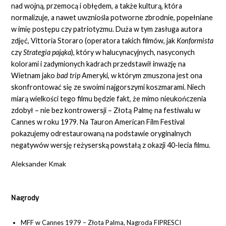
nad wojną, przemocą i obłędem, a także kulturą, która
normalizuje, a nawet uwzniośla potworne zbrodnie, popełniane
w imię postępu czy patriotyzmu. Duża w tym zasługa autora
zdjęć, Vittoria Storaro (operatora takich filmów, jak
Konformista
czy
Strategia pająka
), który w halucynacyjnych, nasyconych
kolorami i zadymionych kadrach przedstawił inwazję na
Wietnam jako
bad trip
Ameryki, w którym zmuszona jest ona
skonfrontować się ze swoimi najgorszymi koszmarami. Niech
miarą wielkości tego filmu będzie fakt, że mimo nieukończenia
zdobył – nie bez kontrowersji – Złotą Palmę na festiwalu w
Cannes w roku 1979. Na Tauron American Film Festival
pokazujemy odrestaurowaną na podstawie oryginalnych
negatywów wersję reżyserską powstałą z okazji 40-lecia filmu.
Aleksander Kmak
Nagrody
MFF w Cannes 1979 – Złota Palma, Nagroda FIPRESCI