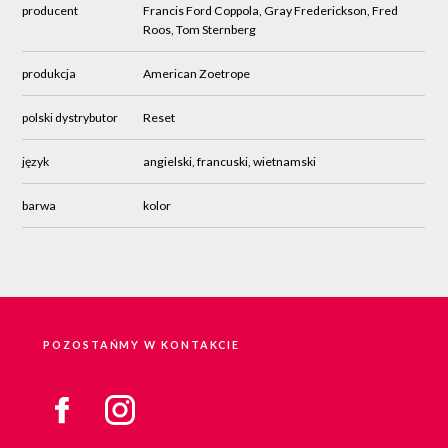
producent
Francis Ford Coppola, Gray Frederickson, Fred
Roos, Tom Sternberg
produkcja
American Zoetrope
polski dystrybutor
Reset
język
angielski, francuski, wietnamski
barwa
kolor
POZOSTAŃMY W KONTAKCIE