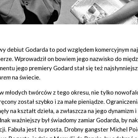
y debiut Godarda to pod względem komercyjnym naj
arierze. Wprowadził on bowiem jego nazwisko do mię
entu jego premiery Godard stał się też najsłynniejs
urem
na świecie.
ów młodych twórców z tego okresu, nie tylko nowofa
ęcony został szybko i za małe pieniądze. Ograniczeni
ły na kształt dzieła, a zwłaszcza na jego dynamizm 
dnak ważniejszy był świadomy zamiar Godarda, by nakr
cji. Fabuła jest tu prosta. Drobny gangster Michel Poi