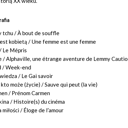
storią XX wieku.
afia
 tchu / À bout de souffle
jest kobietą / Une femme est une femme
/ Le Mépris
e / Alphaville, une étrange aventure de Lemmy Cauti
 / Week-end
iedza / Le Gai savoir
 kto może (życie) / Sauve qui peut (la vie)
men / Prénom Carmen
kina / Histoire(s) du cinéma
miłości / Éloge de l’amour