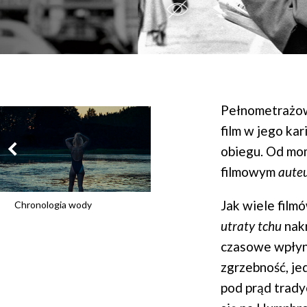
Pełnometrażow
film w jego k
obiegu. Od mom
filmowym
aute
Jak wiele film
Chronologia wody
utraty tchu
nakr
czasowe wpłynę
zgrzebność, je
pod prąd trady