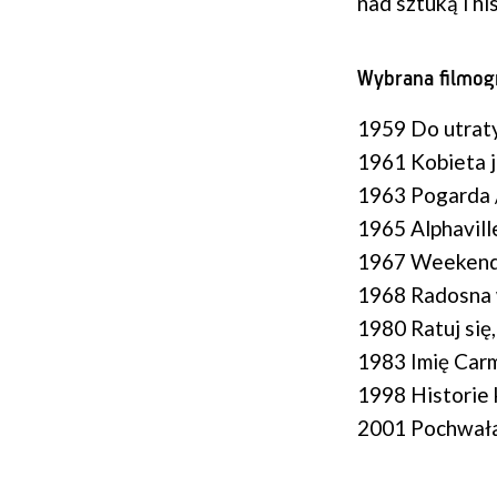
nad sztuką i hi
Wybrana filmogr
1959 Do utraty
1961 Kobieta 
1963 Pogarda 
1965 Alphavill
1967 Weekend
1968 Radosna w
1980 Ratuj się,
1983 Imię Car
1998 Historie 
2001 Pochwała 