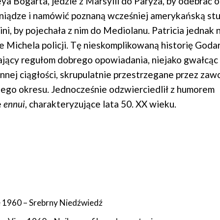
ya Bogarta, jedzie z Marsylii do Paryża, by odebrać 
eniądze i namówić poznaną wcześniej amerykańską st
ini, by pojechała z nim do Mediolanu. Patricia jednak n
e Michela policji. Tę nieskomplikowaną historię Goda
jący regułom dobrego opowiadania, niejako gwałcąc 
nnej ciągłości, skrupulatnie przestrzegane przez z
ego okresu. Jednocześnie odzwierciedlił z humorem
e
ennui
, charakteryzujące lata 50. XX wieku.
e 1960 – Srebrny Niedźwiedź