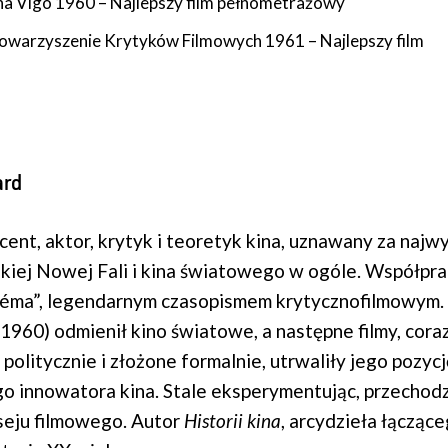
a Vigo 1960 – Najlepszy film pełnometrażowy
towarzyszenie Krytyków Filmowych 1961 – Najlepszy film
ard
cent, aktor, krytyk i teoretyk kina, uznawany za najw
kiej Nowej Fali i kina światowego w ogóle. Współpr
néma”, legendarnym czasopismem krytycznofilmowym.
1960) odmienił kino światowe, a następne filmy, coraz
olitycznie i złożone formalnie, utrwaliły jego pozycj
o innowatora kina. Stale eksperymentując, przechod
seju filmowego. Autor
Historii kina
, arcydzieła łączące