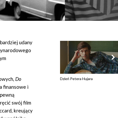
bardziej udany
dzynarodowego
zym
lowych,
Do
Dzień Petera Hujara
a finansowe i
i pewną
ęcić swój film
ccard, kreujący