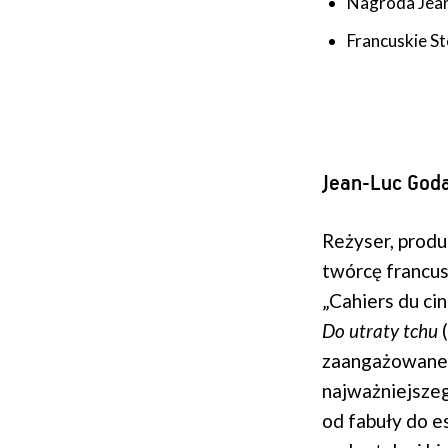
Nagroda Jean
Francuskie S
Jean-Luc God
Reżyser, produ
twórcę francus
„Cahiers du ci
Do utraty tchu
(
zaangażowane p
najważniejszeg
od fabuły do e