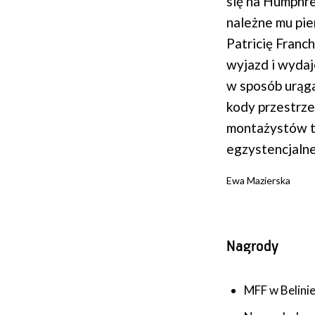
się na Humphre
należne mu pi
Patricię Franch
wyjazd i wydaj
w sposób urąga
kody przestrze
montażystów t
egzystencjaln
Ewa Mazierska
Nagrody
MFF w Belini