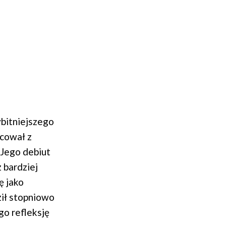
ybitniejszego
acował z
 Jego debiut
 bardziej
ę jako
ził stopniowo
go refleksję