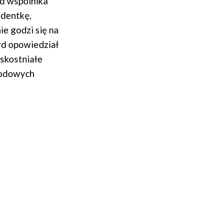
od wspólnika
udentkę,
ie godzi się na
rd opowiedział
skostniałe
awodowych