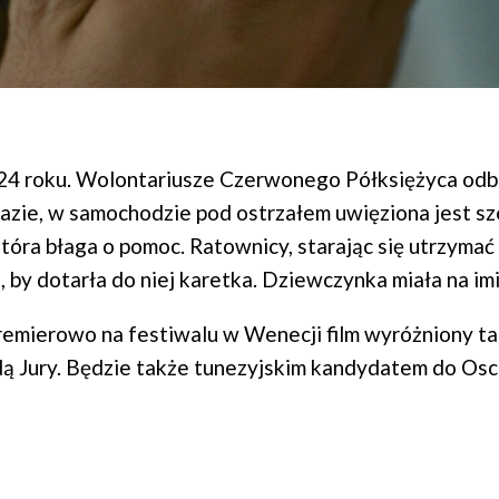
24 roku. Wolontariusze Czerwonego Półksiężyca odbi
zie, w samochodzie pod ostrzałem uwięziona jest sz
tóra błaga o pomoc. Ratownicy, starając się utrzymać 
, by dotarła do niej karetka. Dziewczynka miała na im
mierowo na festiwalu w Wenecji film wyróżniony tam
ą Jury. Będzie także tunezyjskim kandydatem do Osc