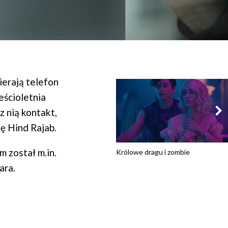
erają telefon
eścioletnia
z nią kontakt,
ię Hind Rajab.
 został m.in.
Królowe dragu i zombie
ara.