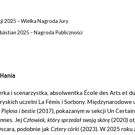
i 2025 – Wielka Nagroda Jury
bástian 2025 – Nagroda Publiczności
 Hania
rka i scenarzystka, absolwentka École des Arts et d
aryskich uczelni La Fémis i Sorbony. Międzynarodowe 
m
Piękna i bestie
(2017), pokazanym w sekcji Un Certai
nnes. Jej
Człowiek, który sprzedał swoją skórę
(2020) o
scara, podobnie jak
Cztery córki
(2023). W 2025 roku 