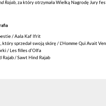
nd Rajab
, za który otrzymała Wielką Nagrodę Jury fe
afia
estie / Aala Kaf Ifrit
 który sprzedał swoją skórę / L'Homme Qui Avait Ve
ki / Les filles d’Olfa
 Rajab / Sawt Hind Rajab