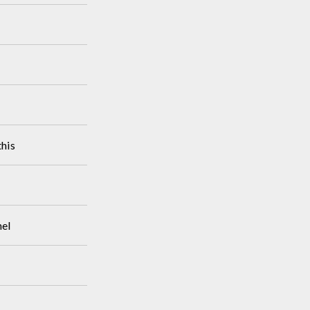
his
hel