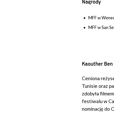
Nagrody
MFF w Wenecj
MFF w San Se
Kaouther Ben
Ceniona reżyse
Tunisie oraz p
zdobyła filme
festiwalu w Ca
nominację do O