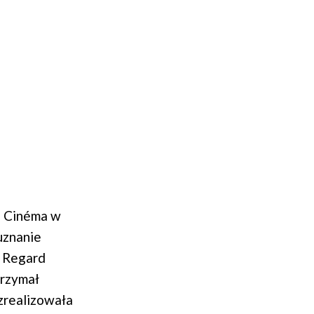
u Cinéma w
uznanie
n Regard
trzymał
zrealizowała