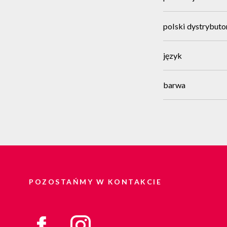
polski dystrybuto
język
barwa
POZOSTAŃMY W KONTAKCIE