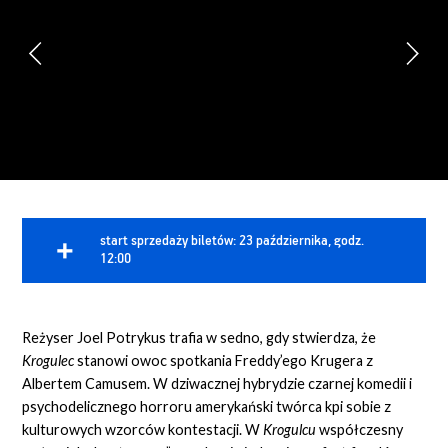
start sprzedaży biletów: 23 października, godz.
12:00
Reżyser Joel Potrykus trafia w sedno, gdy stwierdza, że
Krogulec
stanowi owoc spotkania Freddy’ego Krugera z
Albertem Camusem. W dziwacznej hybrydzie czarnej komedii i
psychodelicznego horroru amerykański twórca kpi sobie z
kulturowych wzorców kontestacji. W
Krogulcu
współczesny