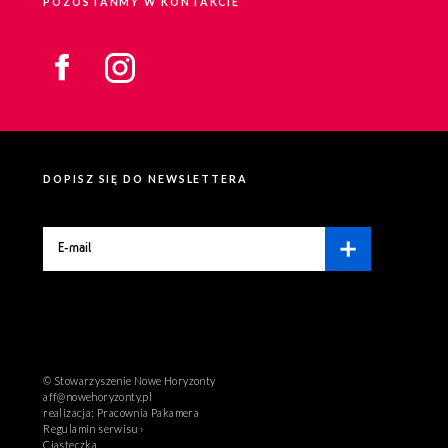
POZOSTAŃMY W KONTAKCIE
DOPISZ SIĘ DO NEWSLETTERA
© Stowarzyszenie Nowe Horyzonty
aff@nowehoryzonty.pl
realizacja:
Pracownia Pakamera
Regulamin serwisu ›
Ciasteczka