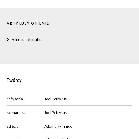
ARTYKUŁY O FILMIE
Strona oficjalna
Twórcy
reżyseria
Joel Potrykus
scenariusz
Joel Potrykus
zdjęcia
Adam J. Minnick