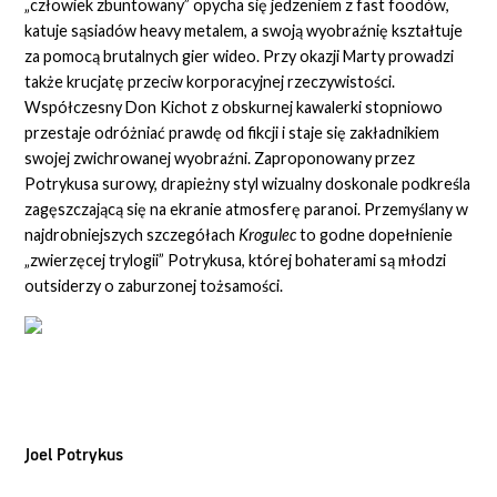
„
człowiek zbuntowany
”
opycha się jedzeniem z fast foodów,
katuje sąsiadów heavy metalem, a swoją wyobraźnię kształtuje
za pomocą brutalnych gier wideo. Przy okazji Marty prowadzi
także krucjatę przeciw korporacyjnej rzeczywistości.
Współczesny Don Kichot z obskurnej kawalerki stopniowo
przestaje odróżniać prawdę od fikcji i staje się zakładnikiem
swojej zwichrowanej wyobraźni. Zaproponowany przez
Potrykusa surowy, drapieżny styl wizualny doskonale podkreśla
zagęszczającą się na ekranie atmosferę paranoi. Przemyślany w
najdrobniejszych szczegółach
Krogulec
to godne dopełnienie
„zwierzęcej trylogii” Potrykusa, której bohaterami są młodzi
outsiderzy o zaburzonej tożsamości.
Joel Potrykus