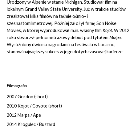
Urodzony w Alpenie w stanie Michigan. Studiował film na
lokalnym Grand Valley State University. Już w trakcie studiów
zrealizował kilka filmów na taśmie ośmio- i
szesnastomilimetrowej. Później założył firmę Son Noise
Movies, w której wyprodukował m.in. własny film
Kojot
. W 2012
roku stworzył pełnometrażowy debiut pod tytułem
Małpa
.
Wyróżniony dwiema nagrodami na festiwalu w Locarno,
stanowi największy sukces w jego dotychczasowej karierze.
Filmografia
2007 Gordon (short)
2010 Kojot / Coyote (short)
2012 Małpa / Ape
2014 Krogulec / Buzzard