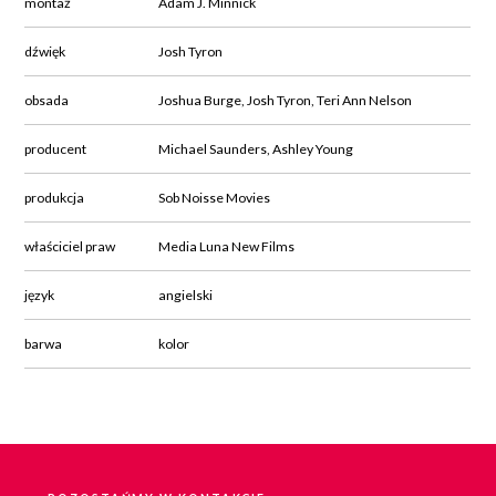
montaż
Adam J. Minnick
dźwięk
Josh Tyron
obsada
Joshua Burge, Josh Tyron, Teri Ann Nelson
producent
Michael Saunders, Ashley Young
produkcja
Sob Noisse Movies
właściciel praw
Media Luna New Films
język
angielski
barwa
kolor