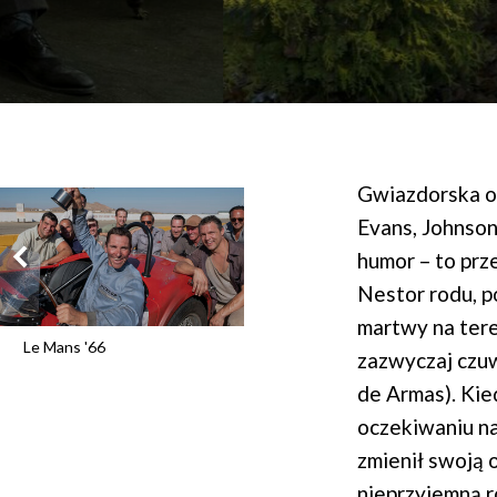
Gwiazdorska ob
Evans, Johnson
humor – to prz
Nestor rodu, p
martwy na teren
Le Mans '66
zazwyczaj czuw
de Armas). Kie
oczekiwaniu na
zmienił swoją 
nieprzyjemną r