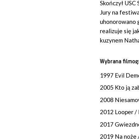
Skończył USC S
Jury na festiw
uhonorowano g
realizuje się 
kuzynem Natha
Wybrana filmogr
1997 Evil Demo
2005 Kto ją zab
2008 Niesamow
2012 Looper / 
2017 Gwiezdne 
2019 Na noże 