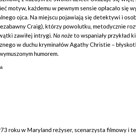
mieć motyw, każdemu w pewnym sensie opłacało się w
nego ojca. Na miejscu pojawiają się detektywi i oso
zezabawny Craig), którzy powolutku, metodycznie ro
ątki zawiłej intrygi.
Na noże
to wspaniały przykład k
znego w duchu kryminałów Agathy Christie – błyskot
iewymuszonym humorem.
uk
3 roku w Maryland reżyser, scenarzysta filmowy i te