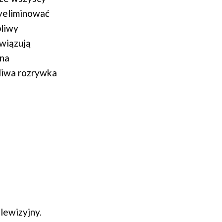
yeliminować
bliwy
związują
ina
liwa rozrywka
lewizyjny.