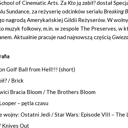
chool of Cinematic Arts. Za
Kto ją zabił?
dostał Specj
alu Sundance, za reżyserię odcinków serialu
Breaking 
o nagrodą Amerykańskiej Gildii Reżyserów. W wolny
jako muzyk folkowy, m.in. w zespole The Preserves, w k
nem. Aktualnie pracuje nad najnowszą częścią
Gwiezd
afia
n Golf Ball from Hell!!! (short)
ił? / Brick
ici Bracia Bloom / The Brothers Bloom
Looper – pętla czasu
wojny: Ostatni Jedi / Star Wars: Episode VIII – The 
/ Knives Out