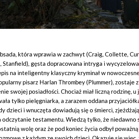
sada, która wprawia w zachwyt (Craig, Collette, Cur
, Stanfield), gęsta dopracowana intryga i wycyzelow
epis na inteligentny klasyczny kryminał w nowoczesnej
opularny pisarz Harlan Thrombey (Plummer), zostaje 
ie swojej posiadłości. Chociaż miał liczną rodzinę, u
ała tylko pielęgniarka, a zarazem oddana przyjaciół
dy dzieci i wnuczęta dowiadują się o śmierci, zjeżdżaj
 odczytanie testamentu. Wiedzą tylko, że niedawno 
ostatnią wolę oraz że pod koniec życia odbył poważną
ozmowę z każdym ze swoich dzieci. Okazuje się więc,