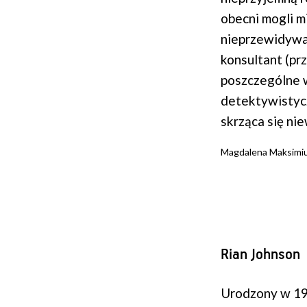
obecni mogli 
nieprzewidywal
konsultant (pr
poszczególne w
detektywistyc
skrząca się n
Magdalena Maksimi
Rian Johnson
Urodzony w 197