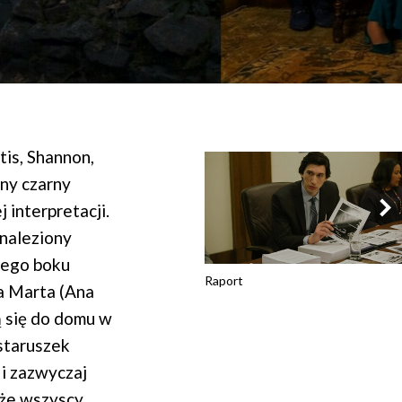
tis, Shannon,
any czarny
 interpretacji.
znaleziony
 jego boku
Raport
ka Marta (Ana
ą się do domu w
staruszek
 i zazwyczaj
 że wszyscy