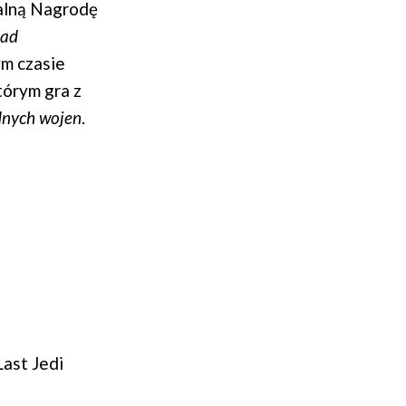
alną Nagrodę
Bad
m czasie
tórym gra z
nych wojen
.
Last Jedi