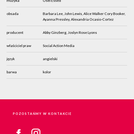
muzyka
Osei Essed
obsada
Barbara Lee, John Lewis, Alice Walker Cory Booker,
Ayanna Pressley, Alexandria Ocasio-Cortez
producent
Abby Ginzberg, Joslyn Rose Lyons
właściciel praw
Social Action Media
język
angielski
barwa
kolor
POZOSTAŃMY W KONTAKCIE