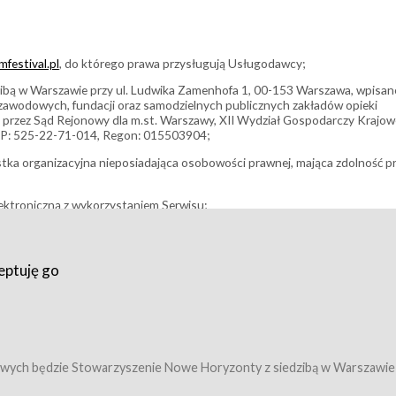
festival.pl
, do którego prawa przysługują Usługodawcy;
bą w Warszawie przy ul. Ludwika Zamenhofa 1, 00-153 Warszawa, wpisan
i zawodowych, fundacji oraz samodzielnych publicznych zakładów opieki
 przez Sąd Rejonowy dla m.st. Warszawy, XII Wydział Gospodarczy Krajo
P: 525-22-71-014, Regon: 015503904;
stka organizacyjna nieposiadająca osobowości prawnej, mająca zdolność p
ektroniczną z wykorzystaniem Serwisu;
filmowy, koncert lub inna impreza, w której można uczestniczyć nabywają
eptuję go
umowy z Usługodawcą i uprawniające do wzięcia udziału w Wydarzeniu,
tj. uprawniające do uczestnictwa w seansach na festiwalach filmowych lu
edytacje);
owy z Usługodawcą i uprawniające do wzięcia udziału w Wydarzeniu,
 tj. uprawniające do uczestnictwa w wielu albo w pojedynczych seansach
wych będzie Stowarzyszenie Nowe Horyzonty z siedzibą w Warszawie
ę w Serwisie;