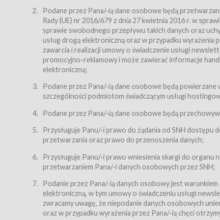
Regulamin – niniejszy regulamin.
Podane przez Pana/-ią dane osobowe będą przetwarzane n
Rady (UE) nr 2016/679 z dnia 27 kwietnia 2016 r. w spr
§ 2
sprawie swobodnego przepływu takich danych oraz uchyle
Postanowienia ogólne
usług drogą elektroniczną oraz w przypadku wyrażenia pr
Regulamin określa zasady:
zawarcia i realizacji umowy o świadczenie usługi newsle
promocyjno-reklamowy i może zawierać informacje handlo
świadczenia Usługobiorcom Usług przez Usługodawcę,
elektroniczną;
zasady świadczenia precyzują odrębne regulaminy,
Podane przez Pana/-ią dane osobowe będą powierzane w
przetwarzania przez Usługodawcę danych osobowy
szczególności podmiotom świadczącym usługi hostingowe,
Usługodawca świadczy w szczególności następujące Usł
dnia 18 lipca 2002 r. o świadczeniu usług drogą elektroni
Podane przez Pana/-ią dane osobowe będą przechowywan
nieodpłatnie.
Przysługuje Panu/-i prawo do żądania od SNH dostępu do
usługę przeglądania i odczytywania przez Usługobi
przetwarzania oraz prawo do przenoszenia danych;
usługę utrzymywania konta użytkownika w Serwisie
Przysługuje Panu/-i prawo wniesienia skargi do organu
usługę newsletter,
przetwarzaniem Pana/-i danych osobowych przez SNH;
usługę zawierania na odległość umów nabycia Karne
Podanie przez Pana/-ią danych osobowy jest warunkiem
elektroniczną, w tym umowy o świadczeniu usługi newslet
usługę zawierania na odległość umów sprzedaży w S
zwracamy uwagę, że niepodanie danych osobowych uniemoż
Usługodawca świadczy Usługi drogą elektroniczną w rozu
oraz w przypadku wyrażenia przez Pana/-ią chęci otrzym
(Dz.U. z 2002 r., Nr 144, poz. 1204, z późń. zm.). Usługi 