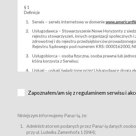
§ 1
Definicje
Serwis – serwis internetowy w domenie
www.americanfilm
Usługodawca – Stowarzyszenie Nowe Horyzonty z siedzi
rejestru stowarzyszeń, innych organizacji społecznych 
zdrowotnej i do rejestru przedsiębiorców prowadzonego
Rejestru Sądowego pod numerem KRS: 0000162000, NI
Usługobiorca – osoba fizyczna, osoba prawna lub jedno
która korzysta z Serwisu;
Usługi – usługi świadczone przez Usługodawcę drogą el
Wydarzenie – organizowany przez Usługodawcę festiwal 
Karnet lub/i Bilet za pośrednictwem Serwisu;
Zapoznałem/am się z regulaminem serwisu i akc
Karnety – wybrane dokumenty potwierdzające zawarcie 
przewidziane przez Usługodawcę dla danego Wydarzenia, 
sprzedawane podmiotom z branży mediów i filmowej (Akr
Bilety – wybrane dokumenty potwierdzające zawarcie um
Niniejszym informujemy Pana/-ią, że:
przewidziane przez Usługodawcę dla danego Wydarzenia,
filmowych, wydarzeniach specjalnych i koncertach;
Administratorem podanych przez Pana/-ią danych osobo
przy ul. Ludwika Zamenhofa 1 (SNH);
Sklep – sklep internetowy prowadzony przez Usługodawc