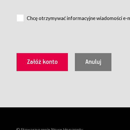
Na zasadach określonych w Regulaminie dostęp do Serwis
Internet.
Chcę otrzymywać informacyjne wiadomości e-
Usługobiorca przed rozpoczęciem korzystania z Serwisu 
zamówienie usługi newsletter za pośrednictwem przezn
dla wszystkich Usługobiorców wymaga akceptacji post
Usługobiorca zobowiązany jest do przestrzegania postan
Regulamin jest udostępniony Usługobiorcom nieodpłatni
utrwalenie i wydrukowanie.
§ 3
Warunki techniczne korzystania z Usług
W celu prawidłowego i pełnego korzystania z Usług, U
urządzeniem mającym dostęp do sieci Internet;
przeglądarką Firefox 8.0 lub wyższą, Chrome 11 lub 
parametrach.
Korzystanie ze wszystkich aplikacji Serwisu może być uz
§ 4
Zawarcie umowy o świadczenie Usług
© Stowarzyszenie Nowe Horyzonty