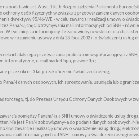
a podstawie art. 6 ust. 1 lit. b Rozporządzenia Parlamentu Europejsk
awie ochrony osób fizycznych w związku z przetwarzaniem danych osobo
nia dyrektywy 95/46/WE - w celu zawarcia i realizacji umowy o świad
zez Pana/-ią chęci otrzymywania maili informacyjnych od SNH - równie
tter. W tym miejscu informujemy, że zamówiony newsletter ma charakter
we w rozumieniu ustawy z dnia 18 lipca 2002 r. o świadczeniu usług d
 z zastrzeżeniem usług, o których mowa w ust. 2 pkt. 4 i 5 poniżej, któr
 celu ich dalszego przetwarzania podmiotom współpracującym z SNH,
ch Usługobiorców będących osobami fizycznymi.
 informatyczne, e-mail marketingu, prawne itp.;
ugi:Usługodawca świadczy Usługi drogą elektroniczną w rozumieniu usta
czną (Dz.U. z 2002 r., Nr 144, poz. 1204, z późń. zm.). Usługi świadczone są
e przez okres 3 lat po zakończeniu świadczenia usług;
 Pana/-i danych osobowych, ich sprostowania, usunięcia lub ogranicze
orców materiałów zamieszczanych w Serwisie,
,
 nadzorczego, tj. do Prezesa Urzędu Ochrony Danych Osobowych w zwi
tów i Biletów,
 zawarcia pomiędzy Panem/-ią a SNH umowy o świadczenie usług drogą
ter. Nie jest Pan/-i zobowiązany/-a do podania danych osobowych. Nie
klepie.
liwi zawarcie i realizację umowy o świadczenie usług drogą elektron
mieniu ustawy z dnia 18 lipca 2002 r. o świadczeniu usług drogą elektron
ywania maili informacyjnych od SNH - umowy o świadczeniu usługi news
świadczone są nieodpłatnie.