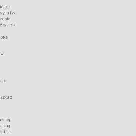
iego i
wych i w
czenie
ż w celu
rogą
ych
 w
wy z
nia
ązku z
mniej,
iczną
iczną
letter.