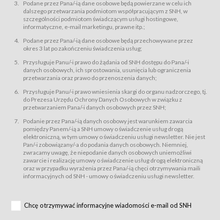
świadczy Usługi drogą elektroniczną w rozumieniu ustawy z dnia 18 lipca
Podane przez Pana/-ią dane osobowe będą powierzane w celu ich
2002 r. o świadczeniu usług drogą elektroniczną (Dz.U. z 2002 r., Nr 144, poz.
dalszego przetwarzania podmiotom współpracującym z SNH, w
1204, z późń. zm.). Usługi świadczone są nieodpłatnie.
szczególności podmiotom świadczącym usługi hostingowe,
usługę przeglądania i odczytywania przez Usługobiorców materiałów
informatyczne, e-mail marketingu, prawne itp.;
zamieszczanych w Serwisie,
Podane przez Pana/-ią dane osobowe będą przechowywane przez
usługę utrzymywania konta użytkownika w Serwisie,
okres 3 lat po zakończeniu świadczenia usług;
usługę newsletter,
Przysługuje Panu/-i prawo do żądania od SNH dostępu do Pana/-i
usługę zawierania na odległość umów nabycia Karnetów i Biletów,
danych osobowych, ich sprostowania, usunięcia lub ograniczenia
usługę zawierania na odległość umów sprzedaży w Sklepie.
przetwarzania oraz prawo do przenoszenia danych;
Usługodawca świadczy Usługi drogą elektroniczną w rozumieniu ustawy z
Przysługuje Panu/-i prawo wniesienia skargi do organu nadzorczego, tj.
dnia 18 lipca 2002 r. o świadczeniu usług drogą elektroniczną (Dz.U. z 2002
r., Nr 144, poz. 1204, z późń. zm.). Usługi świadczone są nieodpłatnie.
do Prezesa Urzędu Ochrony Danych Osobowych w związku z
przetwarzaniem Pana/-i danych osobowych przez SNH;
Na zasadach określonych w Regulaminie dostęp do Serwisu jest otwarty dla
każdego kto posiada możliwość połączenia z publiczną siecią Internet.
Podanie przez Pana/-ią danych osobowy jest warunkiem zawarcia
Usługobiorca przed rozpoczęciem korzystania z Serwisu jest zobowiązany
pomiędzy Panem/-ią a SNH umowy o świadczenie usług drogą
zapoznać się z Regulaminem. Założenie konta w Serwisie oraz zamówienie
elektroniczną, w tym umowy o świadczeniu usługi newsletter. Nie jest
usługi newsletter za pośrednictwem przeznaczonego do tego formularza
zamieszczonego na stronach Serwisu dostępnych dla wszystkich
Pan/-i zobowiązany/-a do podania danych osobowych. Niemniej,
Usługobiorców wymaga akceptacji postanowień Regulaminu.
zwracamy uwagę, że niepodanie danych osobowych uniemożliwi
Usługobiorca zobowiązany jest do przestrzegania postanowień Regulaminu
zawarcie i realizację umowy o świadczenie usług drogą elektroniczną
od chwili rozpoczęcia korzystania z Serwisu.
oraz w przypadku wyrażenia przez Pana/-ią chęci otrzymywania maili
informacyjnych od SNH - umowy o świadczeniu usługi newsletter.
Regulamin jest udostępniony Usługobiorcom nieodpłatnie za
pośrednictwem Serwisu w formie, która umożliwia jego pobranie,
utrwalenie i wydrukowanie.
§ 3
Chcę otrzymywać informacyjne wiadomości e-mail od SNH
Warunki techniczne korzystania z Usług
W celu prawidłowego i pełnego korzystania z Usług, Usługobiorcy powinni