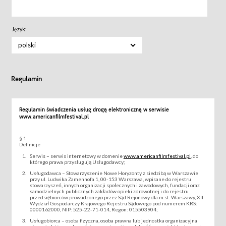
Język:
polski
Regulamin
Regulamin świadczenia usług drogą elektroniczną w serwisie
www.americanfilmfestival.pl
§ 1
Definicje
Serwis – serwis internetowy w domenie
www.americanfilmfestival.pl
, do
którego prawa przysługują Usługodawcy;
Usługodawca – Stowarzyszenie Nowe Horyzonty z siedzibą w Warszawie
przy ul. Ludwika Zamenhofa 1, 00-153 Warszawa, wpisane do rejestru
stowarzyszeń, innych organizacji społecznych i zawodowych, fundacji oraz
samodzielnych publicznych zakładów opieki zdrowotnej i do rejestru
przedsiębiorców prowadzonego przez Sąd Rejonowy dla m.st. Warszawy, XII
Wydział Gospodarczy Krajowego Rejestru Sądowego pod numerem KRS:
0000162000, NIP: 525-22-71-014, Regon: 015503904;
Usługobiorca – osoba fizyczna, osoba prawna lub jednostka organizacyjna