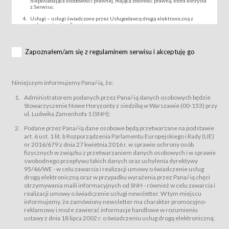
nieposiadająca osobowości prawnej, mająca zdolność prawną, która korzysta
z Serwisu;
Usługi – usługi świadczone przez Usługodawcę drogą elektroniczną z
wykorzystaniem Serwisu;
Wydarzenie – organizowany przez Usługodawcę festiwal filmowy, koncert
lub inna impreza, w której można uczestniczyć nabywając Karnet lub/i Bilet
za pośrednictwem Serwisu;
Zapoznałem/am się z regulaminem serwisu i akceptuję go
Karnety – wybrane dokumenty potwierdzające zawarcie umowy z
Usługodawcą i uprawniające do wzięcia udziału w Wydarzeniu,
przewidziane przez Usługodawcę dla danego Wydarzenia, tj. uprawniające
do uczestnictwa w seansach na festiwalach filmowych lub/i sprzedawane
Niniejszym informujemy Pana/-ią, że:
podmiotom z branży mediów i filmowej (Akredytacje);
Bilety – wybrane dokumenty potwierdzające zawarcie umowy z
Administratorem podanych przez Pana/-ią danych osobowych będzie
Usługodawcą i uprawniające do wzięcia udziału w Wydarzeniu,
Stowarzyszenie Nowe Horyzonty z siedzibą w Warszawie (00-153) przy
przewidziane przez Usługodawcę dla danego Wydarzenia, tj. uprawniające
ul. Ludwika Zamenhofa 1 (SNH);
do uczestnictwa w wielu albo w pojedynczych seansach filmowych,
wydarzeniach specjalnych i koncertach;
Podane przez Pana/-ią dane osobowe będą przetwarzane na podstawie
Sklep – sklep internetowy prowadzony przez Usługodawcę w Serwisie;
art. 6 ust. 1 lit. b Rozporządzenia Parlamentu Europejskiego i Rady (UE)
Regulamin – niniejszy regulamin.
nr 2016/679 z dnia 27 kwietnia 2016 r. w sprawie ochrony osób
fizycznych w związku z przetwarzaniem danych osobowych i w sprawie
§ 2
swobodnego przepływu takich danych oraz uchylenia dyrektywy
Postanowienia ogólne
95/46/WE - w celu zawarcia i realizacji umowy o świadczenie usług
Regulamin określa zasady:
drogą elektroniczną oraz w przypadku wyrażenia przez Pana/-ią chęci
świadczenia Usługobiorcom Usług przez Usługodawcę, z
otrzymywania maili informacyjnych od SNH - również w celu zawarcia i
zastrzeżeniem usług, o których mowa w ust. 2 pkt. 4 i 5 poniżej, których
realizacji umowy o świadczenie usługi newsletter. W tym miejscu
zasady świadczenia precyzują odrębne regulaminy,
informujemy, że zamówiony newsletter ma charakter promocyjno-
przetwarzania przez Usługodawcę danych osobowych Usługobiorców
reklamowy i może zawierać informacje handlowe w rozumieniu
będących osobami fizycznymi.
ustawy z dnia 18 lipca 2002 r. o świadczeniu usług drogą elektroniczną;
Usługodawca świadczy w szczególności następujące Usługi:Usługodawca