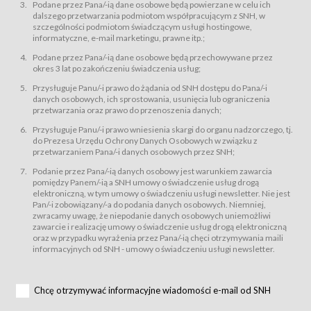
świadczy Usługi drogą elektroniczną w rozumieniu ustawy z dnia 18 lipca
Podane przez Pana/-ią dane osobowe będą powierzane w celu ich
2002 r. o świadczeniu usług drogą elektroniczną (Dz.U. z 2002 r., Nr 144, poz.
dalszego przetwarzania podmiotom współpracującym z SNH, w
1204, z późń. zm.). Usługi świadczone są nieodpłatnie.
szczególności podmiotom świadczącym usługi hostingowe,
usługę przeglądania i odczytywania przez Usługobiorców materiałów
informatyczne, e-mail marketingu, prawne itp.;
zamieszczanych w Serwisie,
Podane przez Pana/-ią dane osobowe będą przechowywane przez
usługę utrzymywania konta użytkownika w Serwisie,
okres 3 lat po zakończeniu świadczenia usług;
usługę newsletter,
Przysługuje Panu/-i prawo do żądania od SNH dostępu do Pana/-i
usługę zawierania na odległość umów nabycia Karnetów i Biletów,
danych osobowych, ich sprostowania, usunięcia lub ograniczenia
usługę zawierania na odległość umów sprzedaży w Sklepie.
przetwarzania oraz prawo do przenoszenia danych;
Usługodawca świadczy Usługi drogą elektroniczną w rozumieniu ustawy z
Przysługuje Panu/-i prawo wniesienia skargi do organu nadzorczego, tj.
dnia 18 lipca 2002 r. o świadczeniu usług drogą elektroniczną (Dz.U. z 2002
r., Nr 144, poz. 1204, z późń. zm.). Usługi świadczone są nieodpłatnie.
do Prezesa Urzędu Ochrony Danych Osobowych w związku z
przetwarzaniem Pana/-i danych osobowych przez SNH;
Na zasadach określonych w Regulaminie dostęp do Serwisu jest otwarty dla
każdego kto posiada możliwość połączenia z publiczną siecią Internet.
Podanie przez Pana/-ią danych osobowy jest warunkiem zawarcia
Usługobiorca przed rozpoczęciem korzystania z Serwisu jest zobowiązany
pomiędzy Panem/-ią a SNH umowy o świadczenie usług drogą
zapoznać się z Regulaminem. Założenie konta w Serwisie oraz zamówienie
elektroniczną, w tym umowy o świadczeniu usługi newsletter. Nie jest
usługi newsletter za pośrednictwem przeznaczonego do tego formularza
zamieszczonego na stronach Serwisu dostępnych dla wszystkich
Pan/-i zobowiązany/-a do podania danych osobowych. Niemniej,
Usługobiorców wymaga akceptacji postanowień Regulaminu.
zwracamy uwagę, że niepodanie danych osobowych uniemożliwi
Usługobiorca zobowiązany jest do przestrzegania postanowień Regulaminu
zawarcie i realizację umowy o świadczenie usług drogą elektroniczną
od chwili rozpoczęcia korzystania z Serwisu.
oraz w przypadku wyrażenia przez Pana/-ią chęci otrzymywania maili
informacyjnych od SNH - umowy o świadczeniu usługi newsletter.
Regulamin jest udostępniony Usługobiorcom nieodpłatnie za
pośrednictwem Serwisu w formie, która umożliwia jego pobranie,
utrwalenie i wydrukowanie.
§ 3
Chcę otrzymywać informacyjne wiadomości e-mail od SNH
Warunki techniczne korzystania z Usług
W celu prawidłowego i pełnego korzystania z Usług, Usługobiorcy powinni