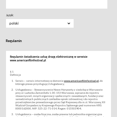
Język:
polski
Regulamin
Regulamin świadczenia usług drogą elektroniczną w serwisie
www.americanfilmfestival.pl
§ 1
Definicje
Serwis – serwis internetowy w domenie
www.americanfilmfestival.pl
, do
którego prawa przysługują Usługodawcy;
Usługodawca – Stowarzyszenie Nowe Horyzonty z siedzibą w Warszawie
przy ul. Ludwika Zamenhofa 1, 00-153 Warszawa, wpisane do rejestru
stowarzyszeń, innych organizacji społecznych i zawodowych, fundacji oraz
samodzielnych publicznych zakładów opieki zdrowotnej i do rejestru
przedsiębiorców prowadzonego przez Sąd Rejonowy dla m.st. Warszawy, XII
Wydział Gospodarczy Krajowego Rejestru Sądowego pod numerem KRS:
0000162000, NIP: 525-22-71-014, Regon: 015503904;
Usługobiorca – osoba fizyczna, osoba prawna lub jednostka organizacyjna