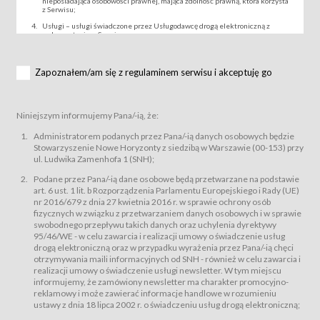
nieposiadająca osobowości prawnej, mająca zdolność prawną, która korzysta
z Serwisu;
Usługi – usługi świadczone przez Usługodawcę drogą elektroniczną z
wykorzystaniem Serwisu;
Wydarzenie – organizowany przez Usługodawcę festiwal filmowy, koncert
lub inna impreza, w której można uczestniczyć nabywając Karnet lub/i Bilet
za pośrednictwem Serwisu;
Zapoznałem/am się z regulaminem serwisu i akceptuję go
Karnety – wybrane dokumenty potwierdzające zawarcie umowy z
Usługodawcą i uprawniające do wzięcia udziału w Wydarzeniu,
przewidziane przez Usługodawcę dla danego Wydarzenia, tj. uprawniające
do uczestnictwa w seansach na festiwalach filmowych lub/i sprzedawane
Niniejszym informujemy Pana/-ią, że:
podmiotom z branży mediów i filmowej (Akredytacje);
Bilety – wybrane dokumenty potwierdzające zawarcie umowy z
Administratorem podanych przez Pana/-ią danych osobowych będzie
Usługodawcą i uprawniające do wzięcia udziału w Wydarzeniu,
Stowarzyszenie Nowe Horyzonty z siedzibą w Warszawie (00-153) przy
przewidziane przez Usługodawcę dla danego Wydarzenia, tj. uprawniające
ul. Ludwika Zamenhofa 1 (SNH);
do uczestnictwa w wielu albo w pojedynczych seansach filmowych,
wydarzeniach specjalnych i koncertach;
Podane przez Pana/-ią dane osobowe będą przetwarzane na podstawie
Sklep – sklep internetowy prowadzony przez Usługodawcę w Serwisie;
art. 6 ust. 1 lit. b Rozporządzenia Parlamentu Europejskiego i Rady (UE)
Regulamin – niniejszy regulamin.
nr 2016/679 z dnia 27 kwietnia 2016 r. w sprawie ochrony osób
fizycznych w związku z przetwarzaniem danych osobowych i w sprawie
§ 2
swobodnego przepływu takich danych oraz uchylenia dyrektywy
Postanowienia ogólne
95/46/WE - w celu zawarcia i realizacji umowy o świadczenie usług
Regulamin określa zasady:
drogą elektroniczną oraz w przypadku wyrażenia przez Pana/-ią chęci
świadczenia Usługobiorcom Usług przez Usługodawcę, z
otrzymywania maili informacyjnych od SNH - również w celu zawarcia i
zastrzeżeniem usług, o których mowa w ust. 2 pkt. 4 i 5 poniżej, których
realizacji umowy o świadczenie usługi newsletter. W tym miejscu
zasady świadczenia precyzują odrębne regulaminy,
informujemy, że zamówiony newsletter ma charakter promocyjno-
przetwarzania przez Usługodawcę danych osobowych Usługobiorców
reklamowy i może zawierać informacje handlowe w rozumieniu
będących osobami fizycznymi.
ustawy z dnia 18 lipca 2002 r. o świadczeniu usług drogą elektroniczną;
Usługodawca świadczy w szczególności następujące Usługi:Usługodawca