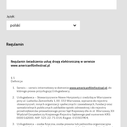
Język:
polski
Regulamin
Regulamin świadczenia usług drogą elektroniczną w serwisie
www.americanfilmfestival.pl
§ 1
Definicje
Serwis – serwis internetowy w domenie
www.americanfilmfestival.pl
, do
którego prawa przysługują Usługodawcy;
Usługodawca – Stowarzyszenie Nowe Horyzonty z siedzibą w Warszawie
przy ul. Ludwika Zamenhofa 1, 00-153 Warszawa, wpisane do rejestru
stowarzyszeń, innych organizacji społecznych i zawodowych, fundacji oraz
samodzielnych publicznych zakładów opieki zdrowotnej i do rejestru
przedsiębiorców prowadzonego przez Sąd Rejonowy dla m.st. Warszawy, XII
Wydział Gospodarczy Krajowego Rejestru Sądowego pod numerem KRS:
0000162000, NIP: 525-22-71-014, Regon: 015503904;
Usługobiorca – osoba fizyczna, osoba prawna lub jednostka organizacyjna