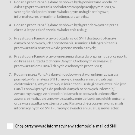
świadczy Usługi drogą elektroniczną w rozumieniu ustawy z dnia 18 lipca
Podane przez Pana/-ią dane osobowe będą powierzane w celu ich
2002 r. o świadczeniu usług drogą elektroniczną (Dz.U. z 2002 r., Nr 144, poz.
dalszego przetwarzania podmiotom współpracującym z SNH, w
1204, z późń. zm.). Usługi świadczone są nieodpłatnie.
szczególności podmiotom świadczącym usługi hostingowe,
usługę przeglądania i odczytywania przez Usługobiorców materiałów
informatyczne, e-mail marketingu, prawne itp.;
zamieszczanych w Serwisie,
Podane przez Pana/-ią dane osobowe będą przechowywane przez
usługę utrzymywania konta użytkownika w Serwisie,
okres 3 lat po zakończeniu świadczenia usług;
usługę newsletter,
Przysługuje Panu/-i prawo do żądania od SNH dostępu do Pana/-i
usługę zawierania na odległość umów nabycia Karnetów i Biletów,
danych osobowych, ich sprostowania, usunięcia lub ograniczenia
usługę zawierania na odległość umów sprzedaży w Sklepie.
przetwarzania oraz prawo do przenoszenia danych;
Usługodawca świadczy Usługi drogą elektroniczną w rozumieniu ustawy z
Przysługuje Panu/-i prawo wniesienia skargi do organu nadzorczego, tj.
dnia 18 lipca 2002 r. o świadczeniu usług drogą elektroniczną (Dz.U. z 2002
r., Nr 144, poz. 1204, z późń. zm.). Usługi świadczone są nieodpłatnie.
do Prezesa Urzędu Ochrony Danych Osobowych w związku z
przetwarzaniem Pana/-i danych osobowych przez SNH;
Na zasadach określonych w Regulaminie dostęp do Serwisu jest otwarty dla
każdego kto posiada możliwość połączenia z publiczną siecią Internet.
Podanie przez Pana/-ią danych osobowy jest warunkiem zawarcia
Usługobiorca przed rozpoczęciem korzystania z Serwisu jest zobowiązany
pomiędzy Panem/-ią a SNH umowy o świadczenie usług drogą
zapoznać się z Regulaminem. Założenie konta w Serwisie oraz zamówienie
elektroniczną, w tym umowy o świadczeniu usługi newsletter. Nie jest
usługi newsletter za pośrednictwem przeznaczonego do tego formularza
zamieszczonego na stronach Serwisu dostępnych dla wszystkich
Pan/-i zobowiązany/-a do podania danych osobowych. Niemniej,
Usługobiorców wymaga akceptacji postanowień Regulaminu.
zwracamy uwagę, że niepodanie danych osobowych uniemożliwi
Usługobiorca zobowiązany jest do przestrzegania postanowień Regulaminu
zawarcie i realizację umowy o świadczenie usług drogą elektroniczną
od chwili rozpoczęcia korzystania z Serwisu.
oraz w przypadku wyrażenia przez Pana/-ią chęci otrzymywania maili
informacyjnych od SNH - umowy o świadczeniu usługi newsletter.
Regulamin jest udostępniony Usługobiorcom nieodpłatnie za
pośrednictwem Serwisu w formie, która umożliwia jego pobranie,
utrwalenie i wydrukowanie.
§ 3
Chcę otrzymywać informacyjne wiadomości e-mail od SNH
Warunki techniczne korzystania z Usług
W celu prawidłowego i pełnego korzystania z Usług, Usługobiorcy powinni