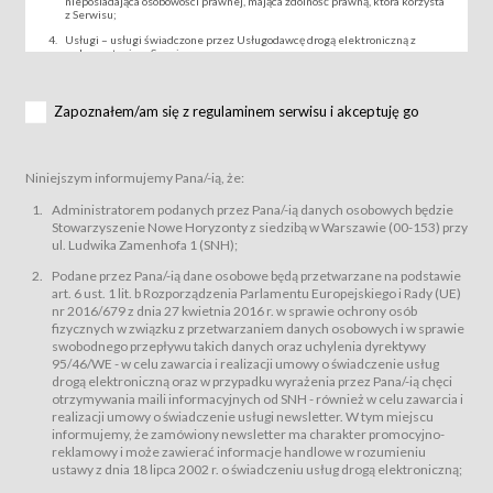
nieposiadająca osobowości prawnej, mająca zdolność prawną, która korzysta
z Serwisu;
Usługi – usługi świadczone przez Usługodawcę drogą elektroniczną z
wykorzystaniem Serwisu;
Wydarzenie – organizowany przez Usługodawcę festiwal filmowy, koncert
lub inna impreza, w której można uczestniczyć nabywając Karnet lub/i Bilet
za pośrednictwem Serwisu;
Zapoznałem/am się z regulaminem serwisu i akceptuję go
Karnety – wybrane dokumenty potwierdzające zawarcie umowy z
Usługodawcą i uprawniające do wzięcia udziału w Wydarzeniu,
przewidziane przez Usługodawcę dla danego Wydarzenia, tj. uprawniające
do uczestnictwa w seansach na festiwalach filmowych lub/i sprzedawane
Niniejszym informujemy Pana/-ią, że:
podmiotom z branży mediów i filmowej (Akredytacje);
Bilety – wybrane dokumenty potwierdzające zawarcie umowy z
Administratorem podanych przez Pana/-ią danych osobowych będzie
Usługodawcą i uprawniające do wzięcia udziału w Wydarzeniu,
Stowarzyszenie Nowe Horyzonty z siedzibą w Warszawie (00-153) przy
przewidziane przez Usługodawcę dla danego Wydarzenia, tj. uprawniające
ul. Ludwika Zamenhofa 1 (SNH);
do uczestnictwa w wielu albo w pojedynczych seansach filmowych,
wydarzeniach specjalnych i koncertach;
Podane przez Pana/-ią dane osobowe będą przetwarzane na podstawie
Sklep – sklep internetowy prowadzony przez Usługodawcę w Serwisie;
art. 6 ust. 1 lit. b Rozporządzenia Parlamentu Europejskiego i Rady (UE)
Regulamin – niniejszy regulamin.
nr 2016/679 z dnia 27 kwietnia 2016 r. w sprawie ochrony osób
fizycznych w związku z przetwarzaniem danych osobowych i w sprawie
§ 2
swobodnego przepływu takich danych oraz uchylenia dyrektywy
Postanowienia ogólne
95/46/WE - w celu zawarcia i realizacji umowy o świadczenie usług
Regulamin określa zasady:
drogą elektroniczną oraz w przypadku wyrażenia przez Pana/-ią chęci
świadczenia Usługobiorcom Usług przez Usługodawcę, z
otrzymywania maili informacyjnych od SNH - również w celu zawarcia i
zastrzeżeniem usług, o których mowa w ust. 2 pkt. 4 i 5 poniżej, których
realizacji umowy o świadczenie usługi newsletter. W tym miejscu
zasady świadczenia precyzują odrębne regulaminy,
informujemy, że zamówiony newsletter ma charakter promocyjno-
przetwarzania przez Usługodawcę danych osobowych Usługobiorców
reklamowy i może zawierać informacje handlowe w rozumieniu
będących osobami fizycznymi.
ustawy z dnia 18 lipca 2002 r. o świadczeniu usług drogą elektroniczną;
Usługodawca świadczy w szczególności następujące Usługi:Usługodawca