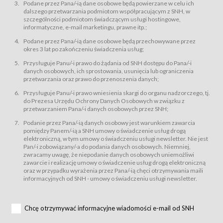
świadczy Usługi drogą elektroniczną w rozumieniu ustawy z dnia 18 lipca
Podane przez Pana/-ią dane osobowe będą powierzane w celu ich
2002 r. o świadczeniu usług drogą elektroniczną (Dz.U. z 2002 r., Nr 144, poz.
dalszego przetwarzania podmiotom współpracującym z SNH, w
1204, z późń. zm.). Usługi świadczone są nieodpłatnie.
szczególności podmiotom świadczącym usługi hostingowe,
usługę przeglądania i odczytywania przez Usługobiorców materiałów
informatyczne, e-mail marketingu, prawne itp.;
zamieszczanych w Serwisie,
Podane przez Pana/-ią dane osobowe będą przechowywane przez
usługę utrzymywania konta użytkownika w Serwisie,
okres 3 lat po zakończeniu świadczenia usług;
usługę newsletter,
Przysługuje Panu/-i prawo do żądania od SNH dostępu do Pana/-i
usługę zawierania na odległość umów nabycia Karnetów i Biletów,
danych osobowych, ich sprostowania, usunięcia lub ograniczenia
usługę zawierania na odległość umów sprzedaży w Sklepie.
przetwarzania oraz prawo do przenoszenia danych;
Usługodawca świadczy Usługi drogą elektroniczną w rozumieniu ustawy z
Przysługuje Panu/-i prawo wniesienia skargi do organu nadzorczego, tj.
dnia 18 lipca 2002 r. o świadczeniu usług drogą elektroniczną (Dz.U. z 2002
r., Nr 144, poz. 1204, z późń. zm.). Usługi świadczone są nieodpłatnie.
do Prezesa Urzędu Ochrony Danych Osobowych w związku z
przetwarzaniem Pana/-i danych osobowych przez SNH;
Na zasadach określonych w Regulaminie dostęp do Serwisu jest otwarty dla
każdego kto posiada możliwość połączenia z publiczną siecią Internet.
Podanie przez Pana/-ią danych osobowy jest warunkiem zawarcia
Usługobiorca przed rozpoczęciem korzystania z Serwisu jest zobowiązany
pomiędzy Panem/-ią a SNH umowy o świadczenie usług drogą
zapoznać się z Regulaminem. Założenie konta w Serwisie oraz zamówienie
elektroniczną, w tym umowy o świadczeniu usługi newsletter. Nie jest
usługi newsletter za pośrednictwem przeznaczonego do tego formularza
zamieszczonego na stronach Serwisu dostępnych dla wszystkich
Pan/-i zobowiązany/-a do podania danych osobowych. Niemniej,
Usługobiorców wymaga akceptacji postanowień Regulaminu.
zwracamy uwagę, że niepodanie danych osobowych uniemożliwi
Usługobiorca zobowiązany jest do przestrzegania postanowień Regulaminu
zawarcie i realizację umowy o świadczenie usług drogą elektroniczną
od chwili rozpoczęcia korzystania z Serwisu.
oraz w przypadku wyrażenia przez Pana/-ią chęci otrzymywania maili
informacyjnych od SNH - umowy o świadczeniu usługi newsletter.
Regulamin jest udostępniony Usługobiorcom nieodpłatnie za
pośrednictwem Serwisu w formie, która umożliwia jego pobranie,
utrwalenie i wydrukowanie.
§ 3
Chcę otrzymywać informacyjne wiadomości e-mail od SNH
Warunki techniczne korzystania z Usług
W celu prawidłowego i pełnego korzystania z Usług, Usługobiorcy powinni