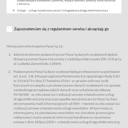
nieposiadająca osobowości prawnej, mająca zdolność prawną, która korzysta
z Serwisu;
Usługi – usługi świadczone przez Usługodawcę drogą elektroniczną z
wykorzystaniem Serwisu;
Wydarzenie – organizowany przez Usługodawcę festiwal filmowy, koncert
lub inna impreza, w której można uczestniczyć nabywając Karnet lub/i Bilet
za pośrednictwem Serwisu;
Zapoznałem/am się z regulaminem serwisu i akceptuję go
Karnety – wybrane dokumenty potwierdzające zawarcie umowy z
Usługodawcą i uprawniające do wzięcia udziału w Wydarzeniu,
przewidziane przez Usługodawcę dla danego Wydarzenia, tj. uprawniające
do uczestnictwa w seansach na festiwalach filmowych lub/i sprzedawane
Niniejszym informujemy Pana/-ią, że:
podmiotom z branży mediów i filmowej (Akredytacje);
Bilety – wybrane dokumenty potwierdzające zawarcie umowy z
Administratorem podanych przez Pana/-ią danych osobowych będzie
Usługodawcą i uprawniające do wzięcia udziału w Wydarzeniu,
Stowarzyszenie Nowe Horyzonty z siedzibą w Warszawie (00-153) przy
przewidziane przez Usługodawcę dla danego Wydarzenia, tj. uprawniające
ul. Ludwika Zamenhofa 1 (SNH);
do uczestnictwa w wielu albo w pojedynczych seansach filmowych,
wydarzeniach specjalnych i koncertach;
Podane przez Pana/-ią dane osobowe będą przetwarzane na podstawie
Sklep – sklep internetowy prowadzony przez Usługodawcę w Serwisie;
art. 6 ust. 1 lit. b Rozporządzenia Parlamentu Europejskiego i Rady (UE)
Regulamin – niniejszy regulamin.
nr 2016/679 z dnia 27 kwietnia 2016 r. w sprawie ochrony osób
fizycznych w związku z przetwarzaniem danych osobowych i w sprawie
§ 2
swobodnego przepływu takich danych oraz uchylenia dyrektywy
Postanowienia ogólne
95/46/WE - w celu zawarcia i realizacji umowy o świadczenie usług
Regulamin określa zasady:
drogą elektroniczną oraz w przypadku wyrażenia przez Pana/-ią chęci
świadczenia Usługobiorcom Usług przez Usługodawcę, z
otrzymywania maili informacyjnych od SNH - również w celu zawarcia i
zastrzeżeniem usług, o których mowa w ust. 2 pkt. 4 i 5 poniżej, których
realizacji umowy o świadczenie usługi newsletter. W tym miejscu
zasady świadczenia precyzują odrębne regulaminy,
informujemy, że zamówiony newsletter ma charakter promocyjno-
przetwarzania przez Usługodawcę danych osobowych Usługobiorców
reklamowy i może zawierać informacje handlowe w rozumieniu
będących osobami fizycznymi.
ustawy z dnia 18 lipca 2002 r. o świadczeniu usług drogą elektroniczną;
Usługodawca świadczy w szczególności następujące Usługi:Usługodawca