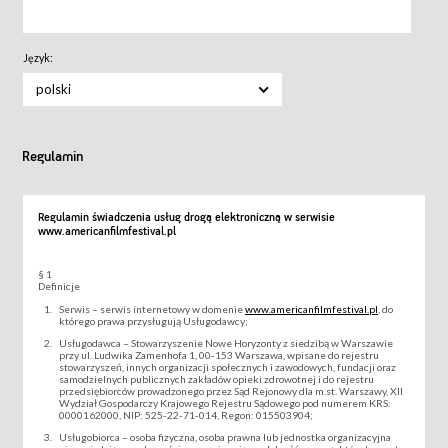
Język:
polski
Regulamin
Regulamin świadczenia usług drogą elektroniczną w serwisie
www.americanfilmfestival.pl
§ 1
Definicje
Serwis – serwis internetowy w domenie
www.americanfilmfestival.pl
, do
którego prawa przysługują Usługodawcy;
Usługodawca – Stowarzyszenie Nowe Horyzonty z siedzibą w Warszawie
przy ul. Ludwika Zamenhofa 1, 00-153 Warszawa, wpisane do rejestru
stowarzyszeń, innych organizacji społecznych i zawodowych, fundacji oraz
samodzielnych publicznych zakładów opieki zdrowotnej i do rejestru
przedsiębiorców prowadzonego przez Sąd Rejonowy dla m.st. Warszawy, XII
Wydział Gospodarczy Krajowego Rejestru Sądowego pod numerem KRS:
0000162000, NIP: 525-22-71-014, Regon: 015503904;
Usługobiorca – osoba fizyczna, osoba prawna lub jednostka organizacyjna