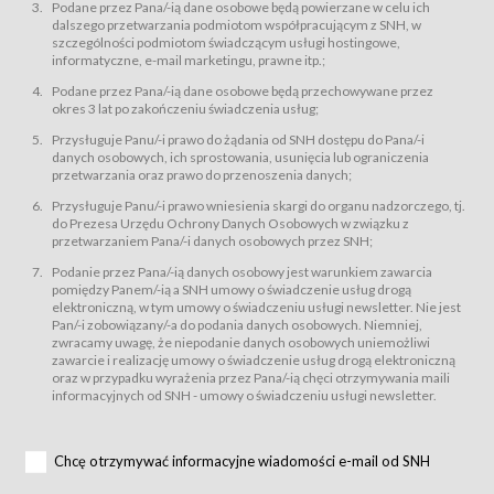
świadczy Usługi drogą elektroniczną w rozumieniu ustawy z dnia 18 lipca
Podane przez Pana/-ią dane osobowe będą powierzane w celu ich
2002 r. o świadczeniu usług drogą elektroniczną (Dz.U. z 2002 r., Nr 144, poz.
dalszego przetwarzania podmiotom współpracującym z SNH, w
1204, z późń. zm.). Usługi świadczone są nieodpłatnie.
szczególności podmiotom świadczącym usługi hostingowe,
usługę przeglądania i odczytywania przez Usługobiorców materiałów
informatyczne, e-mail marketingu, prawne itp.;
zamieszczanych w Serwisie,
Podane przez Pana/-ią dane osobowe będą przechowywane przez
usługę utrzymywania konta użytkownika w Serwisie,
okres 3 lat po zakończeniu świadczenia usług;
usługę newsletter,
Przysługuje Panu/-i prawo do żądania od SNH dostępu do Pana/-i
usługę zawierania na odległość umów nabycia Karnetów i Biletów,
danych osobowych, ich sprostowania, usunięcia lub ograniczenia
usługę zawierania na odległość umów sprzedaży w Sklepie.
przetwarzania oraz prawo do przenoszenia danych;
Usługodawca świadczy Usługi drogą elektroniczną w rozumieniu ustawy z
Przysługuje Panu/-i prawo wniesienia skargi do organu nadzorczego, tj.
dnia 18 lipca 2002 r. o świadczeniu usług drogą elektroniczną (Dz.U. z 2002
r., Nr 144, poz. 1204, z późń. zm.). Usługi świadczone są nieodpłatnie.
do Prezesa Urzędu Ochrony Danych Osobowych w związku z
przetwarzaniem Pana/-i danych osobowych przez SNH;
Na zasadach określonych w Regulaminie dostęp do Serwisu jest otwarty dla
każdego kto posiada możliwość połączenia z publiczną siecią Internet.
Podanie przez Pana/-ią danych osobowy jest warunkiem zawarcia
Usługobiorca przed rozpoczęciem korzystania z Serwisu jest zobowiązany
pomiędzy Panem/-ią a SNH umowy o świadczenie usług drogą
zapoznać się z Regulaminem. Założenie konta w Serwisie oraz zamówienie
elektroniczną, w tym umowy o świadczeniu usługi newsletter. Nie jest
usługi newsletter za pośrednictwem przeznaczonego do tego formularza
zamieszczonego na stronach Serwisu dostępnych dla wszystkich
Pan/-i zobowiązany/-a do podania danych osobowych. Niemniej,
Usługobiorców wymaga akceptacji postanowień Regulaminu.
zwracamy uwagę, że niepodanie danych osobowych uniemożliwi
Usługobiorca zobowiązany jest do przestrzegania postanowień Regulaminu
zawarcie i realizację umowy o świadczenie usług drogą elektroniczną
od chwili rozpoczęcia korzystania z Serwisu.
oraz w przypadku wyrażenia przez Pana/-ią chęci otrzymywania maili
informacyjnych od SNH - umowy o świadczeniu usługi newsletter.
Regulamin jest udostępniony Usługobiorcom nieodpłatnie za
pośrednictwem Serwisu w formie, która umożliwia jego pobranie,
utrwalenie i wydrukowanie.
§ 3
Chcę otrzymywać informacyjne wiadomości e-mail od SNH
Warunki techniczne korzystania z Usług
W celu prawidłowego i pełnego korzystania z Usług, Usługobiorcy powinni