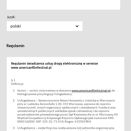
Język:
polski
Regulamin
Regulamin świadczenia usług drogą elektroniczną w serwisie
www.americanfilmfestival.pl
§ 1
Definicje
Serwis – serwis internetowy w domenie
www.americanfilmfestival.pl
, do
którego prawa przysługują Usługodawcy;
Usługodawca – Stowarzyszenie Nowe Horyzonty z siedzibą w Warszawie
przy ul. Ludwika Zamenhofa 1, 00-153 Warszawa, wpisane do rejestru
stowarzyszeń, innych organizacji społecznych i zawodowych, fundacji oraz
samodzielnych publicznych zakładów opieki zdrowotnej i do rejestru
przedsiębiorców prowadzonego przez Sąd Rejonowy dla m.st. Warszawy, XII
Wydział Gospodarczy Krajowego Rejestru Sądowego pod numerem KRS:
0000162000, NIP: 525-22-71-014, Regon: 015503904;
Usługobiorca – osoba fizyczna, osoba prawna lub jednostka organizacyjna