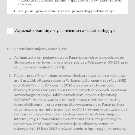
nieposiadająca osobowości prawnej, mająca zdolność prawną, która korzysta
z Serwisu;
Usługi – usługi świadczone przez Usługodawcę drogą elektroniczną z
wykorzystaniem Serwisu;
Wydarzenie – organizowany przez Usługodawcę festiwal filmowy, koncert
lub inna impreza, w której można uczestniczyć nabywając Karnet lub/i Bilet
za pośrednictwem Serwisu;
Zapoznałem/am się z regulaminem serwisu i akceptuję go
Karnety – wybrane dokumenty potwierdzające zawarcie umowy z
Usługodawcą i uprawniające do wzięcia udziału w Wydarzeniu,
przewidziane przez Usługodawcę dla danego Wydarzenia, tj. uprawniające
do uczestnictwa w seansach na festiwalach filmowych lub/i sprzedawane
Niniejszym informujemy Pana/-ią, że:
podmiotom z branży mediów i filmowej (Akredytacje);
Bilety – wybrane dokumenty potwierdzające zawarcie umowy z
Administratorem podanych przez Pana/-ią danych osobowych będzie
Usługodawcą i uprawniające do wzięcia udziału w Wydarzeniu,
Stowarzyszenie Nowe Horyzonty z siedzibą w Warszawie (00-153) przy
przewidziane przez Usługodawcę dla danego Wydarzenia, tj. uprawniające
ul. Ludwika Zamenhofa 1 (SNH);
do uczestnictwa w wielu albo w pojedynczych seansach filmowych,
wydarzeniach specjalnych i koncertach;
Podane przez Pana/-ią dane osobowe będą przetwarzane na podstawie
Sklep – sklep internetowy prowadzony przez Usługodawcę w Serwisie;
art. 6 ust. 1 lit. b Rozporządzenia Parlamentu Europejskiego i Rady (UE)
Regulamin – niniejszy regulamin.
nr 2016/679 z dnia 27 kwietnia 2016 r. w sprawie ochrony osób
fizycznych w związku z przetwarzaniem danych osobowych i w sprawie
§ 2
swobodnego przepływu takich danych oraz uchylenia dyrektywy
Postanowienia ogólne
95/46/WE - w celu zawarcia i realizacji umowy o świadczenie usług
Regulamin określa zasady:
drogą elektroniczną oraz w przypadku wyrażenia przez Pana/-ią chęci
świadczenia Usługobiorcom Usług przez Usługodawcę, z
otrzymywania maili informacyjnych od SNH - również w celu zawarcia i
zastrzeżeniem usług, o których mowa w ust. 2 pkt. 4 i 5 poniżej, których
realizacji umowy o świadczenie usługi newsletter. W tym miejscu
zasady świadczenia precyzują odrębne regulaminy,
informujemy, że zamówiony newsletter ma charakter promocyjno-
przetwarzania przez Usługodawcę danych osobowych Usługobiorców
reklamowy i może zawierać informacje handlowe w rozumieniu
będących osobami fizycznymi.
ustawy z dnia 18 lipca 2002 r. o świadczeniu usług drogą elektroniczną;
Usługodawca świadczy w szczególności następujące Usługi:Usługodawca