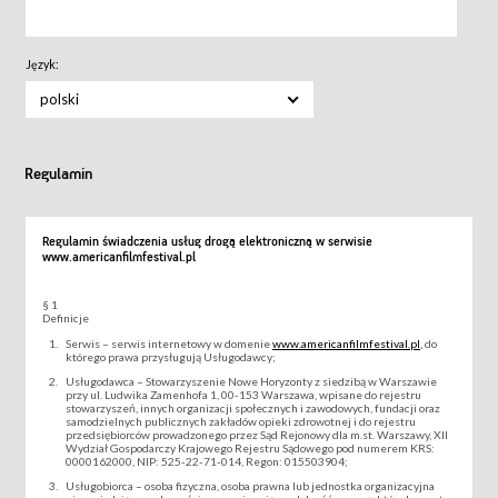
Język:
polski
Regulamin
Regulamin świadczenia usług drogą elektroniczną w serwisie
www.americanfilmfestival.pl
§ 1
Definicje
Serwis – serwis internetowy w domenie
www.americanfilmfestival.pl
, do
którego prawa przysługują Usługodawcy;
Usługodawca – Stowarzyszenie Nowe Horyzonty z siedzibą w Warszawie
przy ul. Ludwika Zamenhofa 1, 00-153 Warszawa, wpisane do rejestru
stowarzyszeń, innych organizacji społecznych i zawodowych, fundacji oraz
samodzielnych publicznych zakładów opieki zdrowotnej i do rejestru
przedsiębiorców prowadzonego przez Sąd Rejonowy dla m.st. Warszawy, XII
Wydział Gospodarczy Krajowego Rejestru Sądowego pod numerem KRS:
0000162000, NIP: 525-22-71-014, Regon: 015503904;
Usługobiorca – osoba fizyczna, osoba prawna lub jednostka organizacyjna