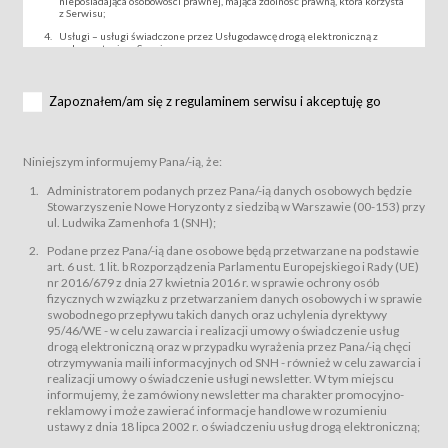
nieposiadająca osobowości prawnej, mająca zdolność prawną, która korzysta
z Serwisu;
Usługi – usługi świadczone przez Usługodawcę drogą elektroniczną z
wykorzystaniem Serwisu;
Wydarzenie – organizowany przez Usługodawcę festiwal filmowy, koncert
lub inna impreza, w której można uczestniczyć nabywając Karnet lub/i Bilet
za pośrednictwem Serwisu;
Zapoznałem/am się z regulaminem serwisu i akceptuję go
Karnety – wybrane dokumenty potwierdzające zawarcie umowy z
Usługodawcą i uprawniające do wzięcia udziału w Wydarzeniu,
przewidziane przez Usługodawcę dla danego Wydarzenia, tj. uprawniające
do uczestnictwa w seansach na festiwalach filmowych lub/i sprzedawane
Niniejszym informujemy Pana/-ią, że:
podmiotom z branży mediów i filmowej (Akredytacje);
Bilety – wybrane dokumenty potwierdzające zawarcie umowy z
Administratorem podanych przez Pana/-ią danych osobowych będzie
Usługodawcą i uprawniające do wzięcia udziału w Wydarzeniu,
Stowarzyszenie Nowe Horyzonty z siedzibą w Warszawie (00-153) przy
przewidziane przez Usługodawcę dla danego Wydarzenia, tj. uprawniające
ul. Ludwika Zamenhofa 1 (SNH);
do uczestnictwa w wielu albo w pojedynczych seansach filmowych,
wydarzeniach specjalnych i koncertach;
Podane przez Pana/-ią dane osobowe będą przetwarzane na podstawie
Sklep – sklep internetowy prowadzony przez Usługodawcę w Serwisie;
art. 6 ust. 1 lit. b Rozporządzenia Parlamentu Europejskiego i Rady (UE)
Regulamin – niniejszy regulamin.
nr 2016/679 z dnia 27 kwietnia 2016 r. w sprawie ochrony osób
fizycznych w związku z przetwarzaniem danych osobowych i w sprawie
§ 2
swobodnego przepływu takich danych oraz uchylenia dyrektywy
Postanowienia ogólne
95/46/WE - w celu zawarcia i realizacji umowy o świadczenie usług
Regulamin określa zasady:
drogą elektroniczną oraz w przypadku wyrażenia przez Pana/-ią chęci
świadczenia Usługobiorcom Usług przez Usługodawcę, z
otrzymywania maili informacyjnych od SNH - również w celu zawarcia i
zastrzeżeniem usług, o których mowa w ust. 2 pkt. 4 i 5 poniżej, których
realizacji umowy o świadczenie usługi newsletter. W tym miejscu
zasady świadczenia precyzują odrębne regulaminy,
informujemy, że zamówiony newsletter ma charakter promocyjno-
przetwarzania przez Usługodawcę danych osobowych Usługobiorców
reklamowy i może zawierać informacje handlowe w rozumieniu
będących osobami fizycznymi.
ustawy z dnia 18 lipca 2002 r. o świadczeniu usług drogą elektroniczną;
Usługodawca świadczy w szczególności następujące Usługi:Usługodawca