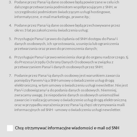
świadczy Usługi drogą elektroniczną w rozumieniu ustawy z dnia 18 lipca
Podane przez Pana/-ią dane osobowe będą powierzane w celu ich
2002 r. o świadczeniu usług drogą elektroniczną (Dz.U. z 2002 r., Nr 144, poz.
dalszego przetwarzania podmiotom współpracującym z SNH, w
1204, z późń. zm.). Usługi świadczone są nieodpłatnie.
szczególności podmiotom świadczącym usługi hostingowe,
usługę przeglądania i odczytywania przez Usługobiorców materiałów
informatyczne, e-mail marketingu, prawne itp.;
zamieszczanych w Serwisie,
Podane przez Pana/-ią dane osobowe będą przechowywane przez
usługę utrzymywania konta użytkownika w Serwisie,
okres 3 lat po zakończeniu świadczenia usług;
usługę newsletter,
Przysługuje Panu/-i prawo do żądania od SNH dostępu do Pana/-i
usługę zawierania na odległość umów nabycia Karnetów i Biletów,
danych osobowych, ich sprostowania, usunięcia lub ograniczenia
usługę zawierania na odległość umów sprzedaży w Sklepie.
przetwarzania oraz prawo do przenoszenia danych;
Usługodawca świadczy Usługi drogą elektroniczną w rozumieniu ustawy z
Przysługuje Panu/-i prawo wniesienia skargi do organu nadzorczego, tj.
dnia 18 lipca 2002 r. o świadczeniu usług drogą elektroniczną (Dz.U. z 2002
r., Nr 144, poz. 1204, z późń. zm.). Usługi świadczone są nieodpłatnie.
do Prezesa Urzędu Ochrony Danych Osobowych w związku z
przetwarzaniem Pana/-i danych osobowych przez SNH;
Na zasadach określonych w Regulaminie dostęp do Serwisu jest otwarty dla
każdego kto posiada możliwość połączenia z publiczną siecią Internet.
Podanie przez Pana/-ią danych osobowy jest warunkiem zawarcia
Usługobiorca przed rozpoczęciem korzystania z Serwisu jest zobowiązany
pomiędzy Panem/-ią a SNH umowy o świadczenie usług drogą
zapoznać się z Regulaminem. Założenie konta w Serwisie oraz zamówienie
elektroniczną, w tym umowy o świadczeniu usługi newsletter. Nie jest
usługi newsletter za pośrednictwem przeznaczonego do tego formularza
zamieszczonego na stronach Serwisu dostępnych dla wszystkich
Pan/-i zobowiązany/-a do podania danych osobowych. Niemniej,
Usługobiorców wymaga akceptacji postanowień Regulaminu.
zwracamy uwagę, że niepodanie danych osobowych uniemożliwi
Usługobiorca zobowiązany jest do przestrzegania postanowień Regulaminu
zawarcie i realizację umowy o świadczenie usług drogą elektroniczną
od chwili rozpoczęcia korzystania z Serwisu.
oraz w przypadku wyrażenia przez Pana/-ią chęci otrzymywania maili
informacyjnych od SNH - umowy o świadczeniu usługi newsletter.
Regulamin jest udostępniony Usługobiorcom nieodpłatnie za
pośrednictwem Serwisu w formie, która umożliwia jego pobranie,
utrwalenie i wydrukowanie.
§ 3
Chcę otrzymywać informacyjne wiadomości e-mail od SNH
Warunki techniczne korzystania z Usług
W celu prawidłowego i pełnego korzystania z Usług, Usługobiorcy powinni