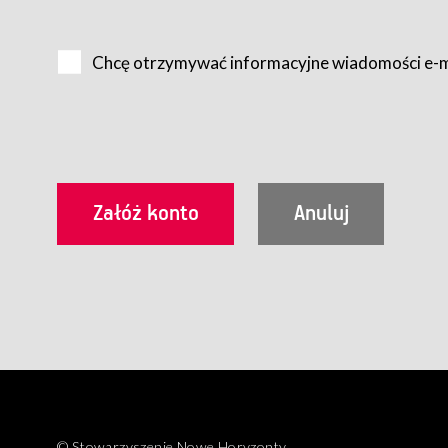
Na zasadach określonych w Regulaminie dostęp do Serwis
Internet.
Chcę otrzymywać informacyjne wiadomości e-
Usługobiorca przed rozpoczęciem korzystania z Serwisu 
zamówienie usługi newsletter za pośrednictwem przezn
dla wszystkich Usługobiorców wymaga akceptacji post
Usługobiorca zobowiązany jest do przestrzegania postan
Regulamin jest udostępniony Usługobiorcom nieodpłatni
utrwalenie i wydrukowanie.
§ 3
Warunki techniczne korzystania z Usług
W celu prawidłowego i pełnego korzystania z Usług, U
urządzeniem mającym dostęp do sieci Internet;
przeglądarką Firefox 8.0 lub wyższą, Chrome 11 lub 
parametrach.
Korzystanie ze wszystkich aplikacji Serwisu może być uz
§ 4
Zawarcie umowy o świadczenie Usług
© Stowarzyszenie Nowe Horyzonty