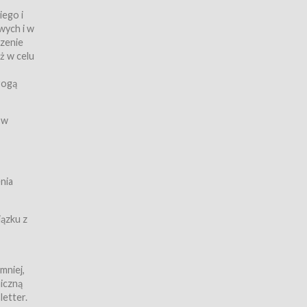
iego i
wych i w
czenie
ż w celu
rogą
ych
 w
wy z
nia
ązku z
mniej,
iczną
iczną
letter.