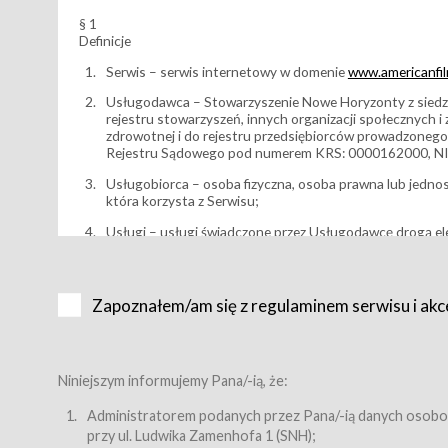
§ 1
Definicje
Serwis – serwis internetowy w domenie
www.americanfilm
Usługodawca – Stowarzyszenie Nowe Horyzonty z siedzi
rejestru stowarzyszeń, innych organizacji społecznych 
zdrowotnej i do rejestru przedsiębiorców prowadzonego
Rejestru Sądowego pod numerem KRS: 0000162000, NI
Usługobiorca – osoba fizyczna, osoba prawna lub jedno
która korzysta z Serwisu;
Usługi – usługi świadczone przez Usługodawcę drogą el
Wydarzenie – organizowany przez Usługodawcę festiwal 
Karnet lub/i Bilet za pośrednictwem Serwisu;
Zapoznałem/am się z regulaminem serwisu i akc
Karnety – wybrane dokumenty potwierdzające zawarcie 
przewidziane przez Usługodawcę dla danego Wydarzenia, 
sprzedawane podmiotom z branży mediów i filmowej (Akr
Bilety – wybrane dokumenty potwierdzające zawarcie um
Niniejszym informujemy Pana/-ią, że:
przewidziane przez Usługodawcę dla danego Wydarzenia,
filmowych, wydarzeniach specjalnych i koncertach;
Administratorem podanych przez Pana/-ią danych osobo
przy ul. Ludwika Zamenhofa 1 (SNH);
Sklep – sklep internetowy prowadzony przez Usługodawc