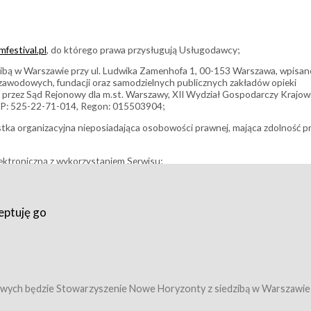
festival.pl
, do którego prawa przysługują Usługodawcy;
bą w Warszawie przy ul. Ludwika Zamenhofa 1, 00-153 Warszawa, wpisan
i zawodowych, fundacji oraz samodzielnych publicznych zakładów opieki
 przez Sąd Rejonowy dla m.st. Warszawy, XII Wydział Gospodarczy Krajo
P: 525-22-71-014, Regon: 015503904;
stka organizacyjna nieposiadająca osobowości prawnej, mająca zdolność p
ektroniczną z wykorzystaniem Serwisu;
filmowy, koncert lub inna impreza, w której można uczestniczyć nabywają
eptuję go
umowy z Usługodawcą i uprawniające do wzięcia udziału w Wydarzeniu,
tj. uprawniające do uczestnictwa w seansach na festiwalach filmowych lu
edytacje);
owy z Usługodawcą i uprawniające do wzięcia udziału w Wydarzeniu,
 tj. uprawniające do uczestnictwa w wielu albo w pojedynczych seansach
wych będzie Stowarzyszenie Nowe Horyzonty z siedzibą w Warszawie
ę w Serwisie;