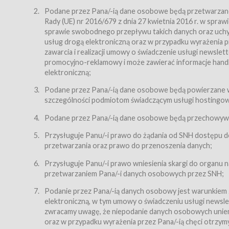
Regulamin – niniejszy regulamin.
Podane przez Pana/-ią dane osobowe będą przetwarzane n
Rady (UE) nr 2016/679 z dnia 27 kwietnia 2016 r. w spr
§ 2
sprawie swobodnego przepływu takich danych oraz uchyle
Postanowienia ogólne
usług drogą elektroniczną oraz w przypadku wyrażenia pr
Regulamin określa zasady:
zawarcia i realizacji umowy o świadczenie usługi newsle
promocyjno-reklamowy i może zawierać informacje handlo
świadczenia Usługobiorcom Usług przez Usługodawcę,
elektroniczną;
zasady świadczenia precyzują odrębne regulaminy,
Podane przez Pana/-ią dane osobowe będą powierzane w
przetwarzania przez Usługodawcę danych osobowy
szczególności podmiotom świadczącym usługi hostingowe,
Usługodawca świadczy w szczególności następujące Usł
dnia 18 lipca 2002 r. o świadczeniu usług drogą elektroni
Podane przez Pana/-ią dane osobowe będą przechowywan
nieodpłatnie.
Przysługuje Panu/-i prawo do żądania od SNH dostępu do
usługę przeglądania i odczytywania przez Usługobi
przetwarzania oraz prawo do przenoszenia danych;
usługę utrzymywania konta użytkownika w Serwisie
Przysługuje Panu/-i prawo wniesienia skargi do organu
usługę newsletter,
przetwarzaniem Pana/-i danych osobowych przez SNH;
usługę zawierania na odległość umów nabycia Karne
Podanie przez Pana/-ią danych osobowy jest warunkiem
elektroniczną, w tym umowy o świadczeniu usługi newslet
usługę zawierania na odległość umów sprzedaży w S
zwracamy uwagę, że niepodanie danych osobowych uniemoż
Usługodawca świadczy Usługi drogą elektroniczną w rozu
oraz w przypadku wyrażenia przez Pana/-ią chęci otrzym
(Dz.U. z 2002 r., Nr 144, poz. 1204, z późń. zm.). Usługi 