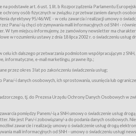
a podstawie art. 6 ust. 1 lit. b Rozporządzenia Parlamentu Europejsk
awie ochrony osób fizycznych w związku z przetwarzaniem danych osobo
nia dyrektywy 95/46/WE - w celu zawarcia i realizacji umowy o świad
zez Pana/-ią chęci otrzymywania maili informacyjnych od SNH - równie
tter. W tym miejscu informujemy, że zamówiony newsletter ma charakter
we w rozumieniu ustawy z dnia 18 lipca 2002 r. o świadczeniu usług d
 z zastrzeżeniem usług, o których mowa w ust. 2 pkt. 4 i 5 poniżej, któr
 celu ich dalszego przetwarzania podmiotom współpracującym z SNH,
ch Usługobiorców będących osobami fizycznymi.
 informatyczne, e-mail marketingu, prawne itp.;
ugi:Usługodawca świadczy Usługi drogą elektroniczną w rozumieniu usta
czną (Dz.U. z 2002 r., Nr 144, poz. 1204, z późń. zm.). Usługi świadczone są
e przez okres 3 lat po zakończeniu świadczenia usług;
 Pana/-i danych osobowych, ich sprostowania, usunięcia lub ogranicze
orców materiałów zamieszczanych w Serwisie,
,
 nadzorczego, tj. do Prezesa Urzędu Ochrony Danych Osobowych w zwi
tów i Biletów,
 zawarcia pomiędzy Panem/-ią a SNH umowy o świadczenie usług drogą
ter. Nie jest Pan/-i zobowiązany/-a do podania danych osobowych. Nie
klepie.
liwi zawarcie i realizację umowy o świadczenie usług drogą elektron
mieniu ustawy z dnia 18 lipca 2002 r. o świadczeniu usług drogą elektron
ywania maili informacyjnych od SNH - umowy o świadczeniu usługi news
świadczone są nieodpłatnie.