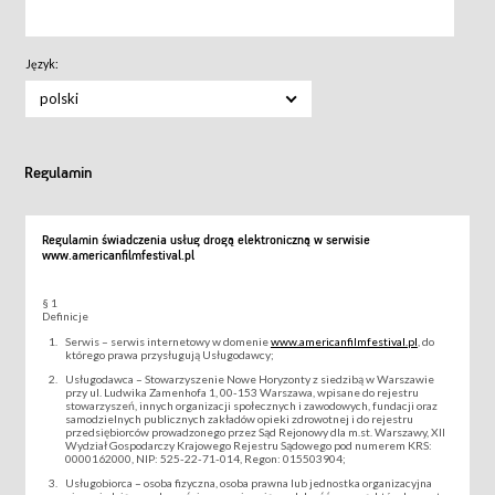
Język:
polski
Regulamin
Regulamin świadczenia usług drogą elektroniczną w serwisie
www.americanfilmfestival.pl
§ 1
Definicje
Serwis – serwis internetowy w domenie
www.americanfilmfestival.pl
, do
którego prawa przysługują Usługodawcy;
Usługodawca – Stowarzyszenie Nowe Horyzonty z siedzibą w Warszawie
przy ul. Ludwika Zamenhofa 1, 00-153 Warszawa, wpisane do rejestru
stowarzyszeń, innych organizacji społecznych i zawodowych, fundacji oraz
samodzielnych publicznych zakładów opieki zdrowotnej i do rejestru
przedsiębiorców prowadzonego przez Sąd Rejonowy dla m.st. Warszawy, XII
Wydział Gospodarczy Krajowego Rejestru Sądowego pod numerem KRS:
0000162000, NIP: 525-22-71-014, Regon: 015503904;
Usługobiorca – osoba fizyczna, osoba prawna lub jednostka organizacyjna