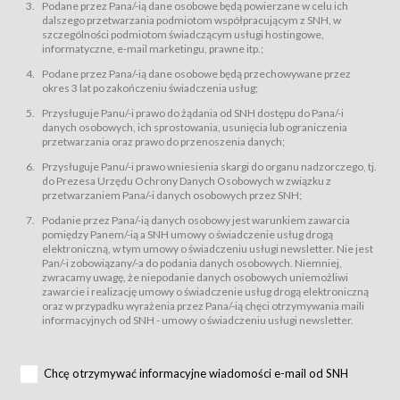
świadczy Usługi drogą elektroniczną w rozumieniu ustawy z dnia 18 lipca
Podane przez Pana/-ią dane osobowe będą powierzane w celu ich
2002 r. o świadczeniu usług drogą elektroniczną (Dz.U. z 2002 r., Nr 144, poz.
dalszego przetwarzania podmiotom współpracującym z SNH, w
1204, z późń. zm.). Usługi świadczone są nieodpłatnie.
szczególności podmiotom świadczącym usługi hostingowe,
usługę przeglądania i odczytywania przez Usługobiorców materiałów
informatyczne, e-mail marketingu, prawne itp.;
zamieszczanych w Serwisie,
Podane przez Pana/-ią dane osobowe będą przechowywane przez
usługę utrzymywania konta użytkownika w Serwisie,
okres 3 lat po zakończeniu świadczenia usług;
usługę newsletter,
Przysługuje Panu/-i prawo do żądania od SNH dostępu do Pana/-i
usługę zawierania na odległość umów nabycia Karnetów i Biletów,
danych osobowych, ich sprostowania, usunięcia lub ograniczenia
usługę zawierania na odległość umów sprzedaży w Sklepie.
przetwarzania oraz prawo do przenoszenia danych;
Usługodawca świadczy Usługi drogą elektroniczną w rozumieniu ustawy z
Przysługuje Panu/-i prawo wniesienia skargi do organu nadzorczego, tj.
dnia 18 lipca 2002 r. o świadczeniu usług drogą elektroniczną (Dz.U. z 2002
r., Nr 144, poz. 1204, z późń. zm.). Usługi świadczone są nieodpłatnie.
do Prezesa Urzędu Ochrony Danych Osobowych w związku z
przetwarzaniem Pana/-i danych osobowych przez SNH;
Na zasadach określonych w Regulaminie dostęp do Serwisu jest otwarty dla
każdego kto posiada możliwość połączenia z publiczną siecią Internet.
Podanie przez Pana/-ią danych osobowy jest warunkiem zawarcia
Usługobiorca przed rozpoczęciem korzystania z Serwisu jest zobowiązany
pomiędzy Panem/-ią a SNH umowy o świadczenie usług drogą
zapoznać się z Regulaminem. Założenie konta w Serwisie oraz zamówienie
elektroniczną, w tym umowy o świadczeniu usługi newsletter. Nie jest
usługi newsletter za pośrednictwem przeznaczonego do tego formularza
zamieszczonego na stronach Serwisu dostępnych dla wszystkich
Pan/-i zobowiązany/-a do podania danych osobowych. Niemniej,
Usługobiorców wymaga akceptacji postanowień Regulaminu.
zwracamy uwagę, że niepodanie danych osobowych uniemożliwi
Usługobiorca zobowiązany jest do przestrzegania postanowień Regulaminu
zawarcie i realizację umowy o świadczenie usług drogą elektroniczną
od chwili rozpoczęcia korzystania z Serwisu.
oraz w przypadku wyrażenia przez Pana/-ią chęci otrzymywania maili
informacyjnych od SNH - umowy o świadczeniu usługi newsletter.
Regulamin jest udostępniony Usługobiorcom nieodpłatnie za
pośrednictwem Serwisu w formie, która umożliwia jego pobranie,
utrwalenie i wydrukowanie.
§ 3
Chcę otrzymywać informacyjne wiadomości e-mail od SNH
Warunki techniczne korzystania z Usług
W celu prawidłowego i pełnego korzystania z Usług, Usługobiorcy powinni