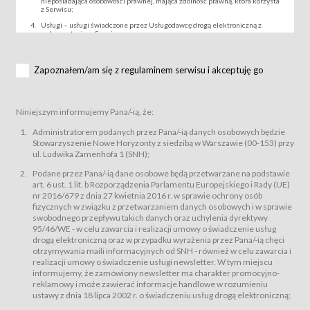
nieposiadająca osobowości prawnej, mająca zdolność prawną, która korzysta
z Serwisu;
Usługi – usługi świadczone przez Usługodawcę drogą elektroniczną z
wykorzystaniem Serwisu;
Wydarzenie – organizowany przez Usługodawcę festiwal filmowy, koncert
lub inna impreza, w której można uczestniczyć nabywając Karnet lub/i Bilet
za pośrednictwem Serwisu;
Zapoznałem/am się z regulaminem serwisu i akceptuję go
Karnety – wybrane dokumenty potwierdzające zawarcie umowy z
Usługodawcą i uprawniające do wzięcia udziału w Wydarzeniu,
przewidziane przez Usługodawcę dla danego Wydarzenia, tj. uprawniające
do uczestnictwa w seansach na festiwalach filmowych lub/i sprzedawane
Niniejszym informujemy Pana/-ią, że:
podmiotom z branży mediów i filmowej (Akredytacje);
Bilety – wybrane dokumenty potwierdzające zawarcie umowy z
Administratorem podanych przez Pana/-ią danych osobowych będzie
Usługodawcą i uprawniające do wzięcia udziału w Wydarzeniu,
Stowarzyszenie Nowe Horyzonty z siedzibą w Warszawie (00-153) przy
przewidziane przez Usługodawcę dla danego Wydarzenia, tj. uprawniające
ul. Ludwika Zamenhofa 1 (SNH);
do uczestnictwa w wielu albo w pojedynczych seansach filmowych,
wydarzeniach specjalnych i koncertach;
Podane przez Pana/-ią dane osobowe będą przetwarzane na podstawie
Sklep – sklep internetowy prowadzony przez Usługodawcę w Serwisie;
art. 6 ust. 1 lit. b Rozporządzenia Parlamentu Europejskiego i Rady (UE)
Regulamin – niniejszy regulamin.
nr 2016/679 z dnia 27 kwietnia 2016 r. w sprawie ochrony osób
fizycznych w związku z przetwarzaniem danych osobowych i w sprawie
§ 2
swobodnego przepływu takich danych oraz uchylenia dyrektywy
Postanowienia ogólne
95/46/WE - w celu zawarcia i realizacji umowy o świadczenie usług
Regulamin określa zasady:
drogą elektroniczną oraz w przypadku wyrażenia przez Pana/-ią chęci
świadczenia Usługobiorcom Usług przez Usługodawcę, z
otrzymywania maili informacyjnych od SNH - również w celu zawarcia i
zastrzeżeniem usług, o których mowa w ust. 2 pkt. 4 i 5 poniżej, których
realizacji umowy o świadczenie usługi newsletter. W tym miejscu
zasady świadczenia precyzują odrębne regulaminy,
informujemy, że zamówiony newsletter ma charakter promocyjno-
przetwarzania przez Usługodawcę danych osobowych Usługobiorców
reklamowy i może zawierać informacje handlowe w rozumieniu
będących osobami fizycznymi.
ustawy z dnia 18 lipca 2002 r. o świadczeniu usług drogą elektroniczną;
Usługodawca świadczy w szczególności następujące Usługi:Usługodawca