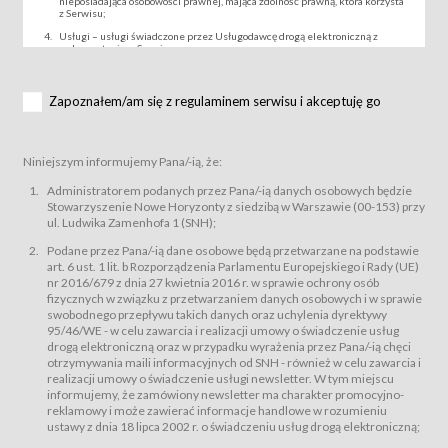
nieposiadająca osobowości prawnej, mająca zdolność prawną, która korzysta
z Serwisu;
Usługi – usługi świadczone przez Usługodawcę drogą elektroniczną z
wykorzystaniem Serwisu;
Wydarzenie – organizowany przez Usługodawcę festiwal filmowy, koncert
lub inna impreza, w której można uczestniczyć nabywając Karnet lub/i Bilet
za pośrednictwem Serwisu;
Zapoznałem/am się z regulaminem serwisu i akceptuję go
Karnety – wybrane dokumenty potwierdzające zawarcie umowy z
Usługodawcą i uprawniające do wzięcia udziału w Wydarzeniu,
przewidziane przez Usługodawcę dla danego Wydarzenia, tj. uprawniające
do uczestnictwa w seansach na festiwalach filmowych lub/i sprzedawane
Niniejszym informujemy Pana/-ią, że:
podmiotom z branży mediów i filmowej (Akredytacje);
Bilety – wybrane dokumenty potwierdzające zawarcie umowy z
Administratorem podanych przez Pana/-ią danych osobowych będzie
Usługodawcą i uprawniające do wzięcia udziału w Wydarzeniu,
Stowarzyszenie Nowe Horyzonty z siedzibą w Warszawie (00-153) przy
przewidziane przez Usługodawcę dla danego Wydarzenia, tj. uprawniające
ul. Ludwika Zamenhofa 1 (SNH);
do uczestnictwa w wielu albo w pojedynczych seansach filmowych,
wydarzeniach specjalnych i koncertach;
Podane przez Pana/-ią dane osobowe będą przetwarzane na podstawie
Sklep – sklep internetowy prowadzony przez Usługodawcę w Serwisie;
art. 6 ust. 1 lit. b Rozporządzenia Parlamentu Europejskiego i Rady (UE)
Regulamin – niniejszy regulamin.
nr 2016/679 z dnia 27 kwietnia 2016 r. w sprawie ochrony osób
fizycznych w związku z przetwarzaniem danych osobowych i w sprawie
§ 2
swobodnego przepływu takich danych oraz uchylenia dyrektywy
Postanowienia ogólne
95/46/WE - w celu zawarcia i realizacji umowy o świadczenie usług
Regulamin określa zasady:
drogą elektroniczną oraz w przypadku wyrażenia przez Pana/-ią chęci
świadczenia Usługobiorcom Usług przez Usługodawcę, z
otrzymywania maili informacyjnych od SNH - również w celu zawarcia i
zastrzeżeniem usług, o których mowa w ust. 2 pkt. 4 i 5 poniżej, których
realizacji umowy o świadczenie usługi newsletter. W tym miejscu
zasady świadczenia precyzują odrębne regulaminy,
informujemy, że zamówiony newsletter ma charakter promocyjno-
przetwarzania przez Usługodawcę danych osobowych Usługobiorców
reklamowy i może zawierać informacje handlowe w rozumieniu
będących osobami fizycznymi.
ustawy z dnia 18 lipca 2002 r. o świadczeniu usług drogą elektroniczną;
Usługodawca świadczy w szczególności następujące Usługi:Usługodawca