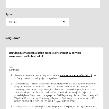
Język:
polski
Regulamin
Regulamin świadczenia usług drogą elektroniczną w serwisie
www.americanfilmfestival.pl
§ 1
Definicje
Serwis – serwis internetowy w domenie
www.americanfilmfestival.pl
, do
którego prawa przysługują Usługodawcy;
Usługodawca – Stowarzyszenie Nowe Horyzonty z siedzibą w Warszawie
przy ul. Ludwika Zamenhofa 1, 00-153 Warszawa, wpisane do rejestru
stowarzyszeń, innych organizacji społecznych i zawodowych, fundacji oraz
samodzielnych publicznych zakładów opieki zdrowotnej i do rejestru
przedsiębiorców prowadzonego przez Sąd Rejonowy dla m.st. Warszawy, XII
Wydział Gospodarczy Krajowego Rejestru Sądowego pod numerem KRS:
0000162000, NIP: 525-22-71-014, Regon: 015503904;
Usługobiorca – osoba fizyczna, osoba prawna lub jednostka organizacyjna