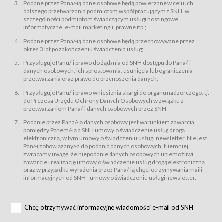
świadczy Usługi drogą elektroniczną w rozumieniu ustawy z dnia 18 lipca
Podane przez Pana/-ią dane osobowe będą powierzane w celu ich
2002 r. o świadczeniu usług drogą elektroniczną (Dz.U. z 2002 r., Nr 144, poz.
dalszego przetwarzania podmiotom współpracującym z SNH, w
1204, z późń. zm.). Usługi świadczone są nieodpłatnie.
szczególności podmiotom świadczącym usługi hostingowe,
usługę przeglądania i odczytywania przez Usługobiorców materiałów
informatyczne, e-mail marketingu, prawne itp.;
zamieszczanych w Serwisie,
Podane przez Pana/-ią dane osobowe będą przechowywane przez
usługę utrzymywania konta użytkownika w Serwisie,
okres 3 lat po zakończeniu świadczenia usług;
usługę newsletter,
Przysługuje Panu/-i prawo do żądania od SNH dostępu do Pana/-i
usługę zawierania na odległość umów nabycia Karnetów i Biletów,
danych osobowych, ich sprostowania, usunięcia lub ograniczenia
usługę zawierania na odległość umów sprzedaży w Sklepie.
przetwarzania oraz prawo do przenoszenia danych;
Usługodawca świadczy Usługi drogą elektroniczną w rozumieniu ustawy z
Przysługuje Panu/-i prawo wniesienia skargi do organu nadzorczego, tj.
dnia 18 lipca 2002 r. o świadczeniu usług drogą elektroniczną (Dz.U. z 2002
r., Nr 144, poz. 1204, z późń. zm.). Usługi świadczone są nieodpłatnie.
do Prezesa Urzędu Ochrony Danych Osobowych w związku z
przetwarzaniem Pana/-i danych osobowych przez SNH;
Na zasadach określonych w Regulaminie dostęp do Serwisu jest otwarty dla
każdego kto posiada możliwość połączenia z publiczną siecią Internet.
Podanie przez Pana/-ią danych osobowy jest warunkiem zawarcia
Usługobiorca przed rozpoczęciem korzystania z Serwisu jest zobowiązany
pomiędzy Panem/-ią a SNH umowy o świadczenie usług drogą
zapoznać się z Regulaminem. Założenie konta w Serwisie oraz zamówienie
elektroniczną, w tym umowy o świadczeniu usługi newsletter. Nie jest
usługi newsletter za pośrednictwem przeznaczonego do tego formularza
zamieszczonego na stronach Serwisu dostępnych dla wszystkich
Pan/-i zobowiązany/-a do podania danych osobowych. Niemniej,
Usługobiorców wymaga akceptacji postanowień Regulaminu.
zwracamy uwagę, że niepodanie danych osobowych uniemożliwi
Usługobiorca zobowiązany jest do przestrzegania postanowień Regulaminu
zawarcie i realizację umowy o świadczenie usług drogą elektroniczną
od chwili rozpoczęcia korzystania z Serwisu.
oraz w przypadku wyrażenia przez Pana/-ią chęci otrzymywania maili
informacyjnych od SNH - umowy o świadczeniu usługi newsletter.
Regulamin jest udostępniony Usługobiorcom nieodpłatnie za
pośrednictwem Serwisu w formie, która umożliwia jego pobranie,
utrwalenie i wydrukowanie.
§ 3
Chcę otrzymywać informacyjne wiadomości e-mail od SNH
Warunki techniczne korzystania z Usług
W celu prawidłowego i pełnego korzystania z Usług, Usługobiorcy powinni