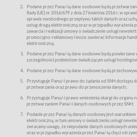
Regulamin – niniejszy regulamin.
Podane przez Pana/-ią dane osobowe będą przetwarzane n
Rady (UE) nr 2016/679 z dnia 27 kwietnia 2016 r. w spr
§ 2
sprawie swobodnego przepływu takich danych oraz uchyle
Postanowienia ogólne
usług drogą elektroniczną oraz w przypadku wyrażenia pr
Regulamin określa zasady:
zawarcia i realizacji umowy o świadczenie usługi newsle
promocyjno-reklamowy i może zawierać informacje handlo
świadczenia Usługobiorcom Usług przez Usługodawcę,
elektroniczną;
zasady świadczenia precyzują odrębne regulaminy,
Podane przez Pana/-ią dane osobowe będą powierzane w
przetwarzania przez Usługodawcę danych osobowy
szczególności podmiotom świadczącym usługi hostingowe,
Usługodawca świadczy w szczególności następujące Usł
dnia 18 lipca 2002 r. o świadczeniu usług drogą elektroni
Podane przez Pana/-ią dane osobowe będą przechowywan
nieodpłatnie.
Przysługuje Panu/-i prawo do żądania od SNH dostępu do
usługę przeglądania i odczytywania przez Usługobi
przetwarzania oraz prawo do przenoszenia danych;
usługę utrzymywania konta użytkownika w Serwisie
Przysługuje Panu/-i prawo wniesienia skargi do organu
usługę newsletter,
przetwarzaniem Pana/-i danych osobowych przez SNH;
usługę zawierania na odległość umów nabycia Karne
Podanie przez Pana/-ią danych osobowy jest warunkiem
elektroniczną, w tym umowy o świadczeniu usługi newslet
usługę zawierania na odległość umów sprzedaży w S
zwracamy uwagę, że niepodanie danych osobowych uniemoż
Usługodawca świadczy Usługi drogą elektroniczną w rozu
oraz w przypadku wyrażenia przez Pana/-ią chęci otrzym
(Dz.U. z 2002 r., Nr 144, poz. 1204, z późń. zm.). Usługi 