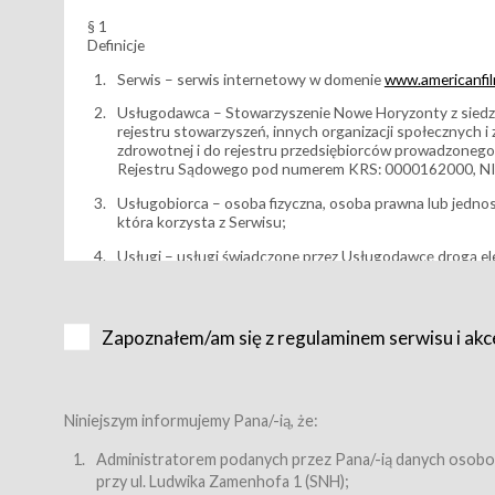
§ 1
Definicje
Serwis – serwis internetowy w domenie
www.americanfilm
Usługodawca – Stowarzyszenie Nowe Horyzonty z siedzi
rejestru stowarzyszeń, innych organizacji społecznych 
zdrowotnej i do rejestru przedsiębiorców prowadzonego
Rejestru Sądowego pod numerem KRS: 0000162000, NI
Usługobiorca – osoba fizyczna, osoba prawna lub jedno
która korzysta z Serwisu;
Usługi – usługi świadczone przez Usługodawcę drogą el
Wydarzenie – organizowany przez Usługodawcę festiwal 
Karnet lub/i Bilet za pośrednictwem Serwisu;
Zapoznałem/am się z regulaminem serwisu i akc
Karnety – wybrane dokumenty potwierdzające zawarcie 
przewidziane przez Usługodawcę dla danego Wydarzenia, 
sprzedawane podmiotom z branży mediów i filmowej (Akr
Bilety – wybrane dokumenty potwierdzające zawarcie um
Niniejszym informujemy Pana/-ią, że:
przewidziane przez Usługodawcę dla danego Wydarzenia,
filmowych, wydarzeniach specjalnych i koncertach;
Administratorem podanych przez Pana/-ią danych osobo
przy ul. Ludwika Zamenhofa 1 (SNH);
Sklep – sklep internetowy prowadzony przez Usługodawc