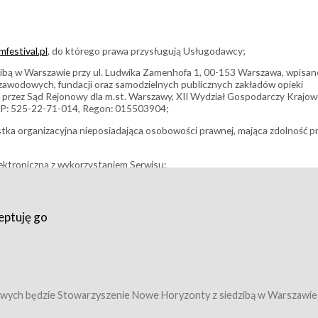
festival.pl
, do którego prawa przysługują Usługodawcy;
bą w Warszawie przy ul. Ludwika Zamenhofa 1, 00-153 Warszawa, wpisan
i zawodowych, fundacji oraz samodzielnych publicznych zakładów opieki
 przez Sąd Rejonowy dla m.st. Warszawy, XII Wydział Gospodarczy Krajo
P: 525-22-71-014, Regon: 015503904;
stka organizacyjna nieposiadająca osobowości prawnej, mająca zdolność p
ektroniczną z wykorzystaniem Serwisu;
filmowy, koncert lub inna impreza, w której można uczestniczyć nabywają
eptuję go
umowy z Usługodawcą i uprawniające do wzięcia udziału w Wydarzeniu,
tj. uprawniające do uczestnictwa w seansach na festiwalach filmowych lu
edytacje);
owy z Usługodawcą i uprawniające do wzięcia udziału w Wydarzeniu,
 tj. uprawniające do uczestnictwa w wielu albo w pojedynczych seansach
wych będzie Stowarzyszenie Nowe Horyzonty z siedzibą w Warszawie
ę w Serwisie;