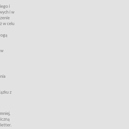
iego i
wych i w
czenie
ż w celu
rogą
ych
 w
wy z
nia
ązku z
mniej,
iczną
iczną
letter.