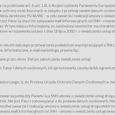
a podstawie art. 6 ust. 1 lit. b Rozporządzenia Parlamentu Europejsk
awie ochrony osób fizycznych w związku z przetwarzaniem danych osobo
nia dyrektywy 95/46/WE - w celu zawarcia i realizacji umowy o świad
zez Pana/-ią chęci otrzymywania maili informacyjnych od SNH - równie
tter. W tym miejscu informujemy, że zamówiony newsletter ma charakter
we w rozumieniu ustawy z dnia 18 lipca 2002 r. o świadczeniu usług d
 z zastrzeżeniem usług, o których mowa w ust. 2 pkt. 4 i 5 poniżej, któr
 celu ich dalszego przetwarzania podmiotom współpracującym z SNH,
ch Usługobiorców będących osobami fizycznymi.
 informatyczne, e-mail marketingu, prawne itp.;
ugi:Usługodawca świadczy Usługi drogą elektroniczną w rozumieniu usta
czną (Dz.U. z 2002 r., Nr 144, poz. 1204, z późń. zm.). Usługi świadczone są
e przez okres 3 lat po zakończeniu świadczenia usług;
 Pana/-i danych osobowych, ich sprostowania, usunięcia lub ogranicze
orców materiałów zamieszczanych w Serwisie,
,
 nadzorczego, tj. do Prezesa Urzędu Ochrony Danych Osobowych w zwi
tów i Biletów,
 zawarcia pomiędzy Panem/-ią a SNH umowy o świadczenie usług drogą
ter. Nie jest Pan/-i zobowiązany/-a do podania danych osobowych. Nie
klepie.
liwi zawarcie i realizację umowy o świadczenie usług drogą elektron
mieniu ustawy z dnia 18 lipca 2002 r. o świadczeniu usług drogą elektron
ywania maili informacyjnych od SNH - umowy o świadczeniu usługi news
świadczone są nieodpłatnie.