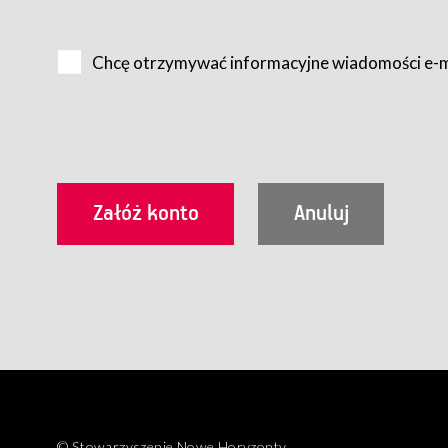
Na zasadach określonych w Regulaminie dostęp do Serwis
Internet.
Chcę otrzymywać informacyjne wiadomości e-
Usługobiorca przed rozpoczęciem korzystania z Serwisu 
zamówienie usługi newsletter za pośrednictwem przezn
dla wszystkich Usługobiorców wymaga akceptacji post
Usługobiorca zobowiązany jest do przestrzegania postan
Regulamin jest udostępniony Usługobiorcom nieodpłatni
utrwalenie i wydrukowanie.
§ 3
Warunki techniczne korzystania z Usług
W celu prawidłowego i pełnego korzystania z Usług, U
urządzeniem mającym dostęp do sieci Internet;
przeglądarką Firefox 8.0 lub wyższą, Chrome 11 lub 
parametrach.
Korzystanie ze wszystkich aplikacji Serwisu może być uz
§ 4
Zawarcie umowy o świadczenie Usług
© Stowarzyszenie Nowe Horyzonty