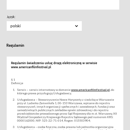
Język:
polski
Regulamin
Regulamin świadczenia usług drogą elektroniczną w serwisie
www.americanfilmfestival.pl
§ 1
Definicje
Serwis – serwis internetowy w domenie
www.americanfilmfestival.pl
, do
którego prawa przysługują Usługodawcy;
Usługodawca – Stowarzyszenie Nowe Horyzonty z siedzibą w Warszawie
przy ul. Ludwika Zamenhofa 1, 00-153 Warszawa, wpisane do rejestru
stowarzyszeń, innych organizacji społecznych i zawodowych, fundacji oraz
samodzielnych publicznych zakładów opieki zdrowotnej i do rejestru
przedsiębiorców prowadzonego przez Sąd Rejonowy dla m.st. Warszawy, XII
Wydział Gospodarczy Krajowego Rejestru Sądowego pod numerem KRS:
0000162000, NIP: 525-22-71-014, Regon: 015503904;
Usługobiorca – osoba fizyczna, osoba prawna lub jednostka organizacyjna