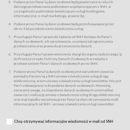
świadczy Usługi drogą elektroniczną w rozumieniu ustawy z dnia 18 lipca
Podane przez Pana/-ią dane osobowe będą powierzane w celu ich
2002 r. o świadczeniu usług drogą elektroniczną (Dz.U. z 2002 r., Nr 144, poz.
dalszego przetwarzania podmiotom współpracującym z SNH, w
1204, z późń. zm.). Usługi świadczone są nieodpłatnie.
szczególności podmiotom świadczącym usługi hostingowe,
usługę przeglądania i odczytywania przez Usługobiorców materiałów
informatyczne, e-mail marketingu, prawne itp.;
zamieszczanych w Serwisie,
Podane przez Pana/-ią dane osobowe będą przechowywane przez
usługę utrzymywania konta użytkownika w Serwisie,
okres 3 lat po zakończeniu świadczenia usług;
usługę newsletter,
Przysługuje Panu/-i prawo do żądania od SNH dostępu do Pana/-i
usługę zawierania na odległość umów nabycia Karnetów i Biletów,
danych osobowych, ich sprostowania, usunięcia lub ograniczenia
usługę zawierania na odległość umów sprzedaży w Sklepie.
przetwarzania oraz prawo do przenoszenia danych;
Usługodawca świadczy Usługi drogą elektroniczną w rozumieniu ustawy z
Przysługuje Panu/-i prawo wniesienia skargi do organu nadzorczego, tj.
dnia 18 lipca 2002 r. o świadczeniu usług drogą elektroniczną (Dz.U. z 2002
r., Nr 144, poz. 1204, z późń. zm.). Usługi świadczone są nieodpłatnie.
do Prezesa Urzędu Ochrony Danych Osobowych w związku z
przetwarzaniem Pana/-i danych osobowych przez SNH;
Na zasadach określonych w Regulaminie dostęp do Serwisu jest otwarty dla
każdego kto posiada możliwość połączenia z publiczną siecią Internet.
Podanie przez Pana/-ią danych osobowy jest warunkiem zawarcia
Usługobiorca przed rozpoczęciem korzystania z Serwisu jest zobowiązany
pomiędzy Panem/-ią a SNH umowy o świadczenie usług drogą
zapoznać się z Regulaminem. Założenie konta w Serwisie oraz zamówienie
elektroniczną, w tym umowy o świadczeniu usługi newsletter. Nie jest
usługi newsletter za pośrednictwem przeznaczonego do tego formularza
zamieszczonego na stronach Serwisu dostępnych dla wszystkich
Pan/-i zobowiązany/-a do podania danych osobowych. Niemniej,
Usługobiorców wymaga akceptacji postanowień Regulaminu.
zwracamy uwagę, że niepodanie danych osobowych uniemożliwi
Usługobiorca zobowiązany jest do przestrzegania postanowień Regulaminu
zawarcie i realizację umowy o świadczenie usług drogą elektroniczną
od chwili rozpoczęcia korzystania z Serwisu.
oraz w przypadku wyrażenia przez Pana/-ią chęci otrzymywania maili
informacyjnych od SNH - umowy o świadczeniu usługi newsletter.
Regulamin jest udostępniony Usługobiorcom nieodpłatnie za
pośrednictwem Serwisu w formie, która umożliwia jego pobranie,
utrwalenie i wydrukowanie.
§ 3
Chcę otrzymywać informacyjne wiadomości e-mail od SNH
Warunki techniczne korzystania z Usług
W celu prawidłowego i pełnego korzystania z Usług, Usługobiorcy powinni