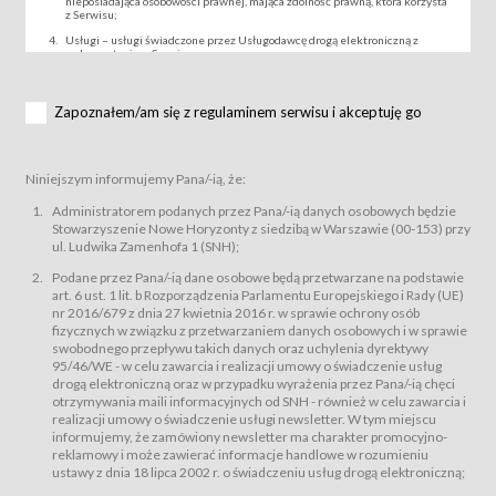
nieposiadająca osobowości prawnej, mająca zdolność prawną, która korzysta
z Serwisu;
Usługi – usługi świadczone przez Usługodawcę drogą elektroniczną z
wykorzystaniem Serwisu;
Wydarzenie – organizowany przez Usługodawcę festiwal filmowy, koncert
lub inna impreza, w której można uczestniczyć nabywając Karnet lub/i Bilet
za pośrednictwem Serwisu;
Zapoznałem/am się z regulaminem serwisu i akceptuję go
Karnety – wybrane dokumenty potwierdzające zawarcie umowy z
Usługodawcą i uprawniające do wzięcia udziału w Wydarzeniu,
przewidziane przez Usługodawcę dla danego Wydarzenia, tj. uprawniające
do uczestnictwa w seansach na festiwalach filmowych lub/i sprzedawane
Niniejszym informujemy Pana/-ią, że:
podmiotom z branży mediów i filmowej (Akredytacje);
Bilety – wybrane dokumenty potwierdzające zawarcie umowy z
Administratorem podanych przez Pana/-ią danych osobowych będzie
Usługodawcą i uprawniające do wzięcia udziału w Wydarzeniu,
Stowarzyszenie Nowe Horyzonty z siedzibą w Warszawie (00-153) przy
przewidziane przez Usługodawcę dla danego Wydarzenia, tj. uprawniające
ul. Ludwika Zamenhofa 1 (SNH);
do uczestnictwa w wielu albo w pojedynczych seansach filmowych,
wydarzeniach specjalnych i koncertach;
Podane przez Pana/-ią dane osobowe będą przetwarzane na podstawie
Sklep – sklep internetowy prowadzony przez Usługodawcę w Serwisie;
art. 6 ust. 1 lit. b Rozporządzenia Parlamentu Europejskiego i Rady (UE)
Regulamin – niniejszy regulamin.
nr 2016/679 z dnia 27 kwietnia 2016 r. w sprawie ochrony osób
fizycznych w związku z przetwarzaniem danych osobowych i w sprawie
§ 2
swobodnego przepływu takich danych oraz uchylenia dyrektywy
Postanowienia ogólne
95/46/WE - w celu zawarcia i realizacji umowy o świadczenie usług
Regulamin określa zasady:
drogą elektroniczną oraz w przypadku wyrażenia przez Pana/-ią chęci
świadczenia Usługobiorcom Usług przez Usługodawcę, z
otrzymywania maili informacyjnych od SNH - również w celu zawarcia i
zastrzeżeniem usług, o których mowa w ust. 2 pkt. 4 i 5 poniżej, których
realizacji umowy o świadczenie usługi newsletter. W tym miejscu
zasady świadczenia precyzują odrębne regulaminy,
informujemy, że zamówiony newsletter ma charakter promocyjno-
przetwarzania przez Usługodawcę danych osobowych Usługobiorców
reklamowy i może zawierać informacje handlowe w rozumieniu
będących osobami fizycznymi.
ustawy z dnia 18 lipca 2002 r. o świadczeniu usług drogą elektroniczną;
Usługodawca świadczy w szczególności następujące Usługi:Usługodawca