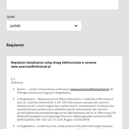
Język:
polski
Regulamin
Regulamin świadczenia usług drogą elektroniczną w serwisie
www.americanfilmfestival.pl
§ 1
Definicje
Serwis – serwis internetowy w domenie
www.americanfilmfestival.pl
, do
którego prawa przysługują Usługodawcy;
Usługodawca – Stowarzyszenie Nowe Horyzonty z siedzibą w Warszawie
przy ul. Ludwika Zamenhofa 1, 00-153 Warszawa, wpisane do rejestru
stowarzyszeń, innych organizacji społecznych i zawodowych, fundacji oraz
samodzielnych publicznych zakładów opieki zdrowotnej i do rejestru
przedsiębiorców prowadzonego przez Sąd Rejonowy dla m.st. Warszawy, XII
Wydział Gospodarczy Krajowego Rejestru Sądowego pod numerem KRS:
0000162000, NIP: 525-22-71-014, Regon: 015503904;
Usługobiorca – osoba fizyczna, osoba prawna lub jednostka organizacyjna