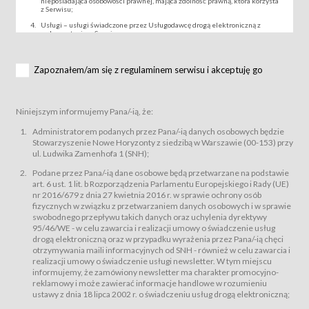
nieposiadająca osobowości prawnej, mająca zdolność prawną, która korzysta
z Serwisu;
Usługi – usługi świadczone przez Usługodawcę drogą elektroniczną z
wykorzystaniem Serwisu;
Wydarzenie – organizowany przez Usługodawcę festiwal filmowy, koncert
lub inna impreza, w której można uczestniczyć nabywając Karnet lub/i Bilet
za pośrednictwem Serwisu;
Zapoznałem/am się z regulaminem serwisu i akceptuję go
Karnety – wybrane dokumenty potwierdzające zawarcie umowy z
Usługodawcą i uprawniające do wzięcia udziału w Wydarzeniu,
przewidziane przez Usługodawcę dla danego Wydarzenia, tj. uprawniające
do uczestnictwa w seansach na festiwalach filmowych lub/i sprzedawane
Niniejszym informujemy Pana/-ią, że:
podmiotom z branży mediów i filmowej (Akredytacje);
Bilety – wybrane dokumenty potwierdzające zawarcie umowy z
Administratorem podanych przez Pana/-ią danych osobowych będzie
Usługodawcą i uprawniające do wzięcia udziału w Wydarzeniu,
Stowarzyszenie Nowe Horyzonty z siedzibą w Warszawie (00-153) przy
przewidziane przez Usługodawcę dla danego Wydarzenia, tj. uprawniające
ul. Ludwika Zamenhofa 1 (SNH);
do uczestnictwa w wielu albo w pojedynczych seansach filmowych,
wydarzeniach specjalnych i koncertach;
Podane przez Pana/-ią dane osobowe będą przetwarzane na podstawie
Sklep – sklep internetowy prowadzony przez Usługodawcę w Serwisie;
art. 6 ust. 1 lit. b Rozporządzenia Parlamentu Europejskiego i Rady (UE)
Regulamin – niniejszy regulamin.
nr 2016/679 z dnia 27 kwietnia 2016 r. w sprawie ochrony osób
fizycznych w związku z przetwarzaniem danych osobowych i w sprawie
§ 2
swobodnego przepływu takich danych oraz uchylenia dyrektywy
Postanowienia ogólne
95/46/WE - w celu zawarcia i realizacji umowy o świadczenie usług
Regulamin określa zasady:
drogą elektroniczną oraz w przypadku wyrażenia przez Pana/-ią chęci
świadczenia Usługobiorcom Usług przez Usługodawcę, z
otrzymywania maili informacyjnych od SNH - również w celu zawarcia i
zastrzeżeniem usług, o których mowa w ust. 2 pkt. 4 i 5 poniżej, których
realizacji umowy o świadczenie usługi newsletter. W tym miejscu
zasady świadczenia precyzują odrębne regulaminy,
informujemy, że zamówiony newsletter ma charakter promocyjno-
przetwarzania przez Usługodawcę danych osobowych Usługobiorców
reklamowy i może zawierać informacje handlowe w rozumieniu
będących osobami fizycznymi.
ustawy z dnia 18 lipca 2002 r. o świadczeniu usług drogą elektroniczną;
Usługodawca świadczy w szczególności następujące Usługi:Usługodawca