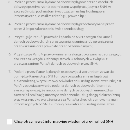
świadczy Usługi drogą elektroniczną w rozumieniu ustawy z dnia 18 lipca
Podane przez Pana/-ią dane osobowe będą powierzane w celu ich
2002 r. o świadczeniu usług drogą elektroniczną (Dz.U. z 2002 r., Nr 144, poz.
dalszego przetwarzania podmiotom współpracującym z SNH, w
1204, z późń. zm.). Usługi świadczone są nieodpłatnie.
szczególności podmiotom świadczącym usługi hostingowe,
usługę przeglądania i odczytywania przez Usługobiorców materiałów
informatyczne, e-mail marketingu, prawne itp.;
zamieszczanych w Serwisie,
Podane przez Pana/-ią dane osobowe będą przechowywane przez
usługę utrzymywania konta użytkownika w Serwisie,
okres 3 lat po zakończeniu świadczenia usług;
usługę newsletter,
Przysługuje Panu/-i prawo do żądania od SNH dostępu do Pana/-i
usługę zawierania na odległość umów nabycia Karnetów i Biletów,
danych osobowych, ich sprostowania, usunięcia lub ograniczenia
usługę zawierania na odległość umów sprzedaży w Sklepie.
przetwarzania oraz prawo do przenoszenia danych;
Usługodawca świadczy Usługi drogą elektroniczną w rozumieniu ustawy z
Przysługuje Panu/-i prawo wniesienia skargi do organu nadzorczego, tj.
dnia 18 lipca 2002 r. o świadczeniu usług drogą elektroniczną (Dz.U. z 2002
r., Nr 144, poz. 1204, z późń. zm.). Usługi świadczone są nieodpłatnie.
do Prezesa Urzędu Ochrony Danych Osobowych w związku z
przetwarzaniem Pana/-i danych osobowych przez SNH;
Na zasadach określonych w Regulaminie dostęp do Serwisu jest otwarty dla
każdego kto posiada możliwość połączenia z publiczną siecią Internet.
Podanie przez Pana/-ią danych osobowy jest warunkiem zawarcia
Usługobiorca przed rozpoczęciem korzystania z Serwisu jest zobowiązany
pomiędzy Panem/-ią a SNH umowy o świadczenie usług drogą
zapoznać się z Regulaminem. Założenie konta w Serwisie oraz zamówienie
elektroniczną, w tym umowy o świadczeniu usługi newsletter. Nie jest
usługi newsletter za pośrednictwem przeznaczonego do tego formularza
zamieszczonego na stronach Serwisu dostępnych dla wszystkich
Pan/-i zobowiązany/-a do podania danych osobowych. Niemniej,
Usługobiorców wymaga akceptacji postanowień Regulaminu.
zwracamy uwagę, że niepodanie danych osobowych uniemożliwi
Usługobiorca zobowiązany jest do przestrzegania postanowień Regulaminu
zawarcie i realizację umowy o świadczenie usług drogą elektroniczną
od chwili rozpoczęcia korzystania z Serwisu.
oraz w przypadku wyrażenia przez Pana/-ią chęci otrzymywania maili
informacyjnych od SNH - umowy o świadczeniu usługi newsletter.
Regulamin jest udostępniony Usługobiorcom nieodpłatnie za
pośrednictwem Serwisu w formie, która umożliwia jego pobranie,
utrwalenie i wydrukowanie.
§ 3
Chcę otrzymywać informacyjne wiadomości e-mail od SNH
Warunki techniczne korzystania z Usług
W celu prawidłowego i pełnego korzystania z Usług, Usługobiorcy powinni