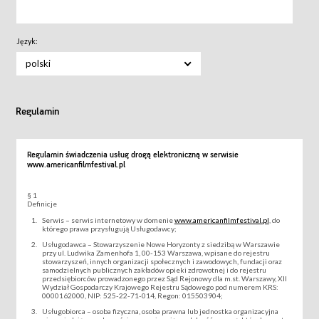
Język:
polski
Regulamin
Regulamin świadczenia usług drogą elektroniczną w serwisie
www.americanfilmfestival.pl
§ 1
Definicje
Serwis – serwis internetowy w domenie
www.americanfilmfestival.pl
, do
którego prawa przysługują Usługodawcy;
Usługodawca – Stowarzyszenie Nowe Horyzonty z siedzibą w Warszawie
przy ul. Ludwika Zamenhofa 1, 00-153 Warszawa, wpisane do rejestru
stowarzyszeń, innych organizacji społecznych i zawodowych, fundacji oraz
samodzielnych publicznych zakładów opieki zdrowotnej i do rejestru
przedsiębiorców prowadzonego przez Sąd Rejonowy dla m.st. Warszawy, XII
Wydział Gospodarczy Krajowego Rejestru Sądowego pod numerem KRS:
0000162000, NIP: 525-22-71-014, Regon: 015503904;
Usługobiorca – osoba fizyczna, osoba prawna lub jednostka organizacyjna