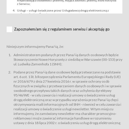
nieposiadająca osobowości prawnej, mająca zdolność prawną, która korzysta
z Serwisu;
Usługi – usługi świadczone przez Usługodawcę drogą elektroniczną z
wykorzystaniem Serwisu;
Wydarzenie – organizowany przez Usługodawcę festiwal filmowy, koncert
lub inna impreza, w której można uczestniczyć nabywając Karnet lub/i Bilet
za pośrednictwem Serwisu;
Zapoznałem/am się z regulaminem serwisu i akceptuję go
Karnety – wybrane dokumenty potwierdzające zawarcie umowy z
Usługodawcą i uprawniające do wzięcia udziału w Wydarzeniu,
przewidziane przez Usługodawcę dla danego Wydarzenia, tj. uprawniające
do uczestnictwa w seansach na festiwalach filmowych lub/i sprzedawane
Niniejszym informujemy Pana/-ią, że:
podmiotom z branży mediów i filmowej (Akredytacje);
Bilety – wybrane dokumenty potwierdzające zawarcie umowy z
Administratorem podanych przez Pana/-ią danych osobowych będzie
Usługodawcą i uprawniające do wzięcia udziału w Wydarzeniu,
Stowarzyszenie Nowe Horyzonty z siedzibą w Warszawie (00-153) przy
przewidziane przez Usługodawcę dla danego Wydarzenia, tj. uprawniające
ul. Ludwika Zamenhofa 1 (SNH);
do uczestnictwa w wielu albo w pojedynczych seansach filmowych,
wydarzeniach specjalnych i koncertach;
Podane przez Pana/-ią dane osobowe będą przetwarzane na podstawie
Sklep – sklep internetowy prowadzony przez Usługodawcę w Serwisie;
art. 6 ust. 1 lit. b Rozporządzenia Parlamentu Europejskiego i Rady (UE)
Regulamin – niniejszy regulamin.
nr 2016/679 z dnia 27 kwietnia 2016 r. w sprawie ochrony osób
fizycznych w związku z przetwarzaniem danych osobowych i w sprawie
§ 2
swobodnego przepływu takich danych oraz uchylenia dyrektywy
Postanowienia ogólne
95/46/WE - w celu zawarcia i realizacji umowy o świadczenie usług
Regulamin określa zasady:
drogą elektroniczną oraz w przypadku wyrażenia przez Pana/-ią chęci
świadczenia Usługobiorcom Usług przez Usługodawcę, z
otrzymywania maili informacyjnych od SNH - również w celu zawarcia i
zastrzeżeniem usług, o których mowa w ust. 2 pkt. 4 i 5 poniżej, których
realizacji umowy o świadczenie usługi newsletter. W tym miejscu
zasady świadczenia precyzują odrębne regulaminy,
informujemy, że zamówiony newsletter ma charakter promocyjno-
przetwarzania przez Usługodawcę danych osobowych Usługobiorców
reklamowy i może zawierać informacje handlowe w rozumieniu
będących osobami fizycznymi.
ustawy z dnia 18 lipca 2002 r. o świadczeniu usług drogą elektroniczną;
Usługodawca świadczy w szczególności następujące Usługi:Usługodawca