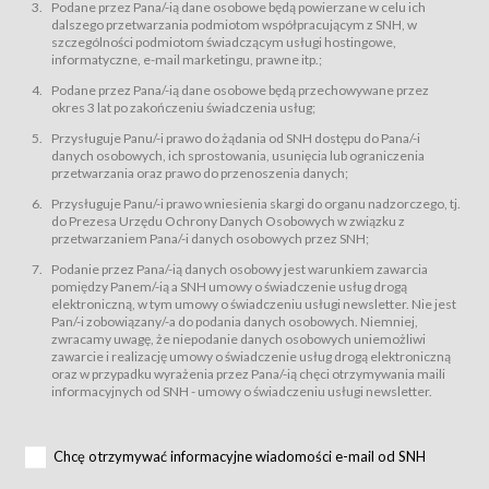
świadczy Usługi drogą elektroniczną w rozumieniu ustawy z dnia 18 lipca
Podane przez Pana/-ią dane osobowe będą powierzane w celu ich
2002 r. o świadczeniu usług drogą elektroniczną (Dz.U. z 2002 r., Nr 144, poz.
dalszego przetwarzania podmiotom współpracującym z SNH, w
1204, z późń. zm.). Usługi świadczone są nieodpłatnie.
szczególności podmiotom świadczącym usługi hostingowe,
usługę przeglądania i odczytywania przez Usługobiorców materiałów
informatyczne, e-mail marketingu, prawne itp.;
zamieszczanych w Serwisie,
Podane przez Pana/-ią dane osobowe będą przechowywane przez
usługę utrzymywania konta użytkownika w Serwisie,
okres 3 lat po zakończeniu świadczenia usług;
usługę newsletter,
Przysługuje Panu/-i prawo do żądania od SNH dostępu do Pana/-i
usługę zawierania na odległość umów nabycia Karnetów i Biletów,
danych osobowych, ich sprostowania, usunięcia lub ograniczenia
usługę zawierania na odległość umów sprzedaży w Sklepie.
przetwarzania oraz prawo do przenoszenia danych;
Usługodawca świadczy Usługi drogą elektroniczną w rozumieniu ustawy z
Przysługuje Panu/-i prawo wniesienia skargi do organu nadzorczego, tj.
dnia 18 lipca 2002 r. o świadczeniu usług drogą elektroniczną (Dz.U. z 2002
r., Nr 144, poz. 1204, z późń. zm.). Usługi świadczone są nieodpłatnie.
do Prezesa Urzędu Ochrony Danych Osobowych w związku z
przetwarzaniem Pana/-i danych osobowych przez SNH;
Na zasadach określonych w Regulaminie dostęp do Serwisu jest otwarty dla
każdego kto posiada możliwość połączenia z publiczną siecią Internet.
Podanie przez Pana/-ią danych osobowy jest warunkiem zawarcia
Usługobiorca przed rozpoczęciem korzystania z Serwisu jest zobowiązany
pomiędzy Panem/-ią a SNH umowy o świadczenie usług drogą
zapoznać się z Regulaminem. Założenie konta w Serwisie oraz zamówienie
elektroniczną, w tym umowy o świadczeniu usługi newsletter. Nie jest
usługi newsletter za pośrednictwem przeznaczonego do tego formularza
zamieszczonego na stronach Serwisu dostępnych dla wszystkich
Pan/-i zobowiązany/-a do podania danych osobowych. Niemniej,
Usługobiorców wymaga akceptacji postanowień Regulaminu.
zwracamy uwagę, że niepodanie danych osobowych uniemożliwi
Usługobiorca zobowiązany jest do przestrzegania postanowień Regulaminu
zawarcie i realizację umowy o świadczenie usług drogą elektroniczną
od chwili rozpoczęcia korzystania z Serwisu.
oraz w przypadku wyrażenia przez Pana/-ią chęci otrzymywania maili
informacyjnych od SNH - umowy o świadczeniu usługi newsletter.
Regulamin jest udostępniony Usługobiorcom nieodpłatnie za
pośrednictwem Serwisu w formie, która umożliwia jego pobranie,
utrwalenie i wydrukowanie.
§ 3
Chcę otrzymywać informacyjne wiadomości e-mail od SNH
Warunki techniczne korzystania z Usług
W celu prawidłowego i pełnego korzystania z Usług, Usługobiorcy powinni