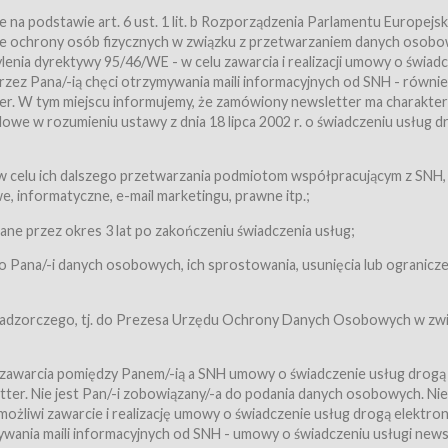
a podstawie art. 6 ust. 1 lit. b Rozporządzenia Parlamentu Europejsk
awie ochrony osób fizycznych w związku z przetwarzaniem danych osobo
nia dyrektywy 95/46/WE - w celu zawarcia i realizacji umowy o świad
zez Pana/-ią chęci otrzymywania maili informacyjnych od SNH - równie
tter. W tym miejscu informujemy, że zamówiony newsletter ma charakter
we w rozumieniu ustawy z dnia 18 lipca 2002 r. o świadczeniu usług d
 z zastrzeżeniem usług, o których mowa w ust. 2 pkt. 4 i 5 poniżej, któr
 celu ich dalszego przetwarzania podmiotom współpracującym z SNH,
ch Usługobiorców będących osobami fizycznymi.
 informatyczne, e-mail marketingu, prawne itp.;
ugi:Usługodawca świadczy Usługi drogą elektroniczną w rozumieniu usta
czną (Dz.U. z 2002 r., Nr 144, poz. 1204, z późń. zm.). Usługi świadczone są
e przez okres 3 lat po zakończeniu świadczenia usług;
 Pana/-i danych osobowych, ich sprostowania, usunięcia lub ogranicze
orców materiałów zamieszczanych w Serwisie,
,
 nadzorczego, tj. do Prezesa Urzędu Ochrony Danych Osobowych w zwi
tów i Biletów,
 zawarcia pomiędzy Panem/-ią a SNH umowy o świadczenie usług drogą
ter. Nie jest Pan/-i zobowiązany/-a do podania danych osobowych. Nie
klepie.
liwi zawarcie i realizację umowy o świadczenie usług drogą elektron
mieniu ustawy z dnia 18 lipca 2002 r. o świadczeniu usług drogą elektron
ywania maili informacyjnych od SNH - umowy o świadczeniu usługi news
świadczone są nieodpłatnie.