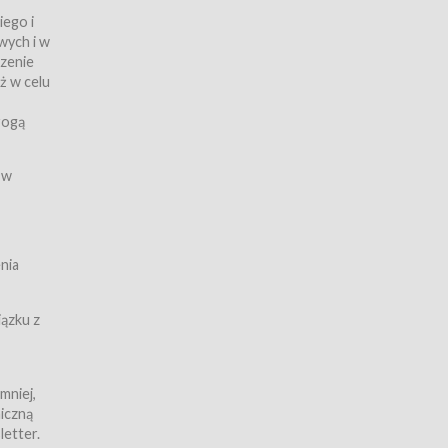
iego i
wych i w
czenie
ż w celu
rogą
ych
 w
wy z
nia
ązku z
mniej,
iczną
iczną
letter.