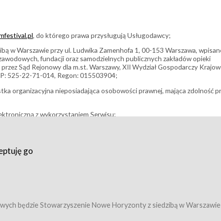
festival.pl
, do którego prawa przysługują Usługodawcy;
bą w Warszawie przy ul. Ludwika Zamenhofa 1, 00-153 Warszawa, wpisan
i zawodowych, fundacji oraz samodzielnych publicznych zakładów opieki
 przez Sąd Rejonowy dla m.st. Warszawy, XII Wydział Gospodarczy Krajo
P: 525-22-71-014, Regon: 015503904;
stka organizacyjna nieposiadająca osobowości prawnej, mająca zdolność p
ektroniczną z wykorzystaniem Serwisu;
filmowy, koncert lub inna impreza, w której można uczestniczyć nabywają
eptuję go
umowy z Usługodawcą i uprawniające do wzięcia udziału w Wydarzeniu,
tj. uprawniające do uczestnictwa w seansach na festiwalach filmowych lu
edytacje);
owy z Usługodawcą i uprawniające do wzięcia udziału w Wydarzeniu,
 tj. uprawniające do uczestnictwa w wielu albo w pojedynczych seansach
wych będzie Stowarzyszenie Nowe Horyzonty z siedzibą w Warszawie
ę w Serwisie;