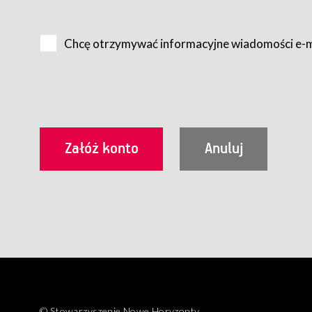
Na zasadach określonych w Regulaminie dostęp do Serwis
Internet.
Chcę otrzymywać informacyjne wiadomości e-
Usługobiorca przed rozpoczęciem korzystania z Serwisu 
zamówienie usługi newsletter za pośrednictwem przezn
dla wszystkich Usługobiorców wymaga akceptacji post
Usługobiorca zobowiązany jest do przestrzegania postan
Regulamin jest udostępniony Usługobiorcom nieodpłatni
utrwalenie i wydrukowanie.
§ 3
Warunki techniczne korzystania z Usług
W celu prawidłowego i pełnego korzystania z Usług, U
urządzeniem mającym dostęp do sieci Internet;
przeglądarką Firefox 8.0 lub wyższą, Chrome 11 lub 
parametrach.
Korzystanie ze wszystkich aplikacji Serwisu może być uz
§ 4
Zawarcie umowy o świadczenie Usług
© Stowarzyszenie Nowe Horyzonty