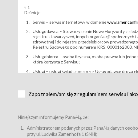
§ 1
Definicje
Serwis – serwis internetowy w domenie
www.americanfilm
Usługodawca – Stowarzyszenie Nowe Horyzonty z siedzi
rejestru stowarzyszeń, innych organizacji społecznych 
zdrowotnej i do rejestru przedsiębiorców prowadzonego
Rejestru Sądowego pod numerem KRS: 0000162000, NI
Usługobiorca – osoba fizyczna, osoba prawna lub jedno
która korzysta z Serwisu;
Usługi – usługi świadczone przez Usługodawcę drogą el
Wydarzenie – organizowany przez Usługodawcę festiwal 
Karnet lub/i Bilet za pośrednictwem Serwisu;
Zapoznałem/am się z regulaminem serwisu i akc
Karnety – wybrane dokumenty potwierdzające zawarcie 
przewidziane przez Usługodawcę dla danego Wydarzenia, 
sprzedawane podmiotom z branży mediów i filmowej (Akr
Bilety – wybrane dokumenty potwierdzające zawarcie um
Niniejszym informujemy Pana/-ią, że:
przewidziane przez Usługodawcę dla danego Wydarzenia,
filmowych, wydarzeniach specjalnych i koncertach;
Administratorem podanych przez Pana/-ią danych osobo
przy ul. Ludwika Zamenhofa 1 (SNH);
Sklep – sklep internetowy prowadzony przez Usługodawc