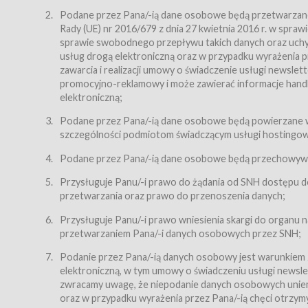
Regulamin – niniejszy regulamin.
Podane przez Pana/-ią dane osobowe będą przetwarzane n
Rady (UE) nr 2016/679 z dnia 27 kwietnia 2016 r. w spr
§ 2
sprawie swobodnego przepływu takich danych oraz uchyle
Postanowienia ogólne
usług drogą elektroniczną oraz w przypadku wyrażenia pr
Regulamin określa zasady:
zawarcia i realizacji umowy o świadczenie usługi newsle
promocyjno-reklamowy i może zawierać informacje handlo
świadczenia Usługobiorcom Usług przez Usługodawcę,
elektroniczną;
zasady świadczenia precyzują odrębne regulaminy,
Podane przez Pana/-ią dane osobowe będą powierzane w
przetwarzania przez Usługodawcę danych osobowy
szczególności podmiotom świadczącym usługi hostingowe,
Usługodawca świadczy w szczególności następujące Usł
dnia 18 lipca 2002 r. o świadczeniu usług drogą elektroni
Podane przez Pana/-ią dane osobowe będą przechowywan
nieodpłatnie.
Przysługuje Panu/-i prawo do żądania od SNH dostępu do
usługę przeglądania i odczytywania przez Usługobi
przetwarzania oraz prawo do przenoszenia danych;
usługę utrzymywania konta użytkownika w Serwisie
Przysługuje Panu/-i prawo wniesienia skargi do organu
usługę newsletter,
przetwarzaniem Pana/-i danych osobowych przez SNH;
usługę zawierania na odległość umów nabycia Karne
Podanie przez Pana/-ią danych osobowy jest warunkiem
elektroniczną, w tym umowy o świadczeniu usługi newslet
usługę zawierania na odległość umów sprzedaży w S
zwracamy uwagę, że niepodanie danych osobowych uniemoż
Usługodawca świadczy Usługi drogą elektroniczną w rozu
oraz w przypadku wyrażenia przez Pana/-ią chęci otrzym
(Dz.U. z 2002 r., Nr 144, poz. 1204, z późń. zm.). Usługi 