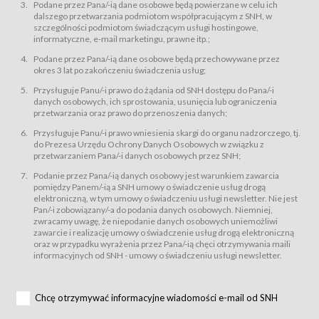
świadczy Usługi drogą elektroniczną w rozumieniu ustawy z dnia 18 lipca
Podane przez Pana/-ią dane osobowe będą powierzane w celu ich
2002 r. o świadczeniu usług drogą elektroniczną (Dz.U. z 2002 r., Nr 144, poz.
dalszego przetwarzania podmiotom współpracującym z SNH, w
1204, z późń. zm.). Usługi świadczone są nieodpłatnie.
szczególności podmiotom świadczącym usługi hostingowe,
usługę przeglądania i odczytywania przez Usługobiorców materiałów
informatyczne, e-mail marketingu, prawne itp.;
zamieszczanych w Serwisie,
Podane przez Pana/-ią dane osobowe będą przechowywane przez
usługę utrzymywania konta użytkownika w Serwisie,
okres 3 lat po zakończeniu świadczenia usług;
usługę newsletter,
Przysługuje Panu/-i prawo do żądania od SNH dostępu do Pana/-i
usługę zawierania na odległość umów nabycia Karnetów i Biletów,
danych osobowych, ich sprostowania, usunięcia lub ograniczenia
usługę zawierania na odległość umów sprzedaży w Sklepie.
przetwarzania oraz prawo do przenoszenia danych;
Usługodawca świadczy Usługi drogą elektroniczną w rozumieniu ustawy z
Przysługuje Panu/-i prawo wniesienia skargi do organu nadzorczego, tj.
dnia 18 lipca 2002 r. o świadczeniu usług drogą elektroniczną (Dz.U. z 2002
r., Nr 144, poz. 1204, z późń. zm.). Usługi świadczone są nieodpłatnie.
do Prezesa Urzędu Ochrony Danych Osobowych w związku z
przetwarzaniem Pana/-i danych osobowych przez SNH;
Na zasadach określonych w Regulaminie dostęp do Serwisu jest otwarty dla
każdego kto posiada możliwość połączenia z publiczną siecią Internet.
Podanie przez Pana/-ią danych osobowy jest warunkiem zawarcia
Usługobiorca przed rozpoczęciem korzystania z Serwisu jest zobowiązany
pomiędzy Panem/-ią a SNH umowy o świadczenie usług drogą
zapoznać się z Regulaminem. Założenie konta w Serwisie oraz zamówienie
elektroniczną, w tym umowy o świadczeniu usługi newsletter. Nie jest
usługi newsletter za pośrednictwem przeznaczonego do tego formularza
zamieszczonego na stronach Serwisu dostępnych dla wszystkich
Pan/-i zobowiązany/-a do podania danych osobowych. Niemniej,
Usługobiorców wymaga akceptacji postanowień Regulaminu.
zwracamy uwagę, że niepodanie danych osobowych uniemożliwi
Usługobiorca zobowiązany jest do przestrzegania postanowień Regulaminu
zawarcie i realizację umowy o świadczenie usług drogą elektroniczną
od chwili rozpoczęcia korzystania z Serwisu.
oraz w przypadku wyrażenia przez Pana/-ią chęci otrzymywania maili
informacyjnych od SNH - umowy o świadczeniu usługi newsletter.
Regulamin jest udostępniony Usługobiorcom nieodpłatnie za
pośrednictwem Serwisu w formie, która umożliwia jego pobranie,
utrwalenie i wydrukowanie.
§ 3
Chcę otrzymywać informacyjne wiadomości e-mail od SNH
Warunki techniczne korzystania z Usług
W celu prawidłowego i pełnego korzystania z Usług, Usługobiorcy powinni