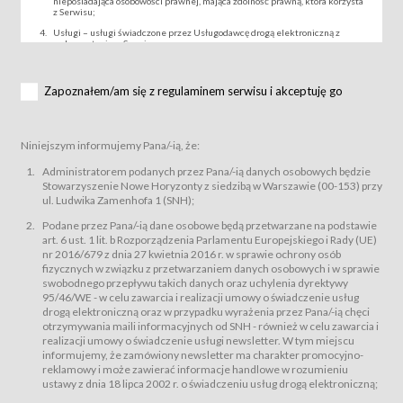
nieposiadająca osobowości prawnej, mająca zdolność prawną, która korzysta
z Serwisu;
Usługi – usługi świadczone przez Usługodawcę drogą elektroniczną z
wykorzystaniem Serwisu;
Wydarzenie – organizowany przez Usługodawcę festiwal filmowy, koncert
lub inna impreza, w której można uczestniczyć nabywając Karnet lub/i Bilet
za pośrednictwem Serwisu;
Zapoznałem/am się z regulaminem serwisu i akceptuję go
Karnety – wybrane dokumenty potwierdzające zawarcie umowy z
Usługodawcą i uprawniające do wzięcia udziału w Wydarzeniu,
przewidziane przez Usługodawcę dla danego Wydarzenia, tj. uprawniające
do uczestnictwa w seansach na festiwalach filmowych lub/i sprzedawane
Niniejszym informujemy Pana/-ią, że:
podmiotom z branży mediów i filmowej (Akredytacje);
Bilety – wybrane dokumenty potwierdzające zawarcie umowy z
Administratorem podanych przez Pana/-ią danych osobowych będzie
Usługodawcą i uprawniające do wzięcia udziału w Wydarzeniu,
Stowarzyszenie Nowe Horyzonty z siedzibą w Warszawie (00-153) przy
przewidziane przez Usługodawcę dla danego Wydarzenia, tj. uprawniające
ul. Ludwika Zamenhofa 1 (SNH);
do uczestnictwa w wielu albo w pojedynczych seansach filmowych,
wydarzeniach specjalnych i koncertach;
Podane przez Pana/-ią dane osobowe będą przetwarzane na podstawie
Sklep – sklep internetowy prowadzony przez Usługodawcę w Serwisie;
art. 6 ust. 1 lit. b Rozporządzenia Parlamentu Europejskiego i Rady (UE)
Regulamin – niniejszy regulamin.
nr 2016/679 z dnia 27 kwietnia 2016 r. w sprawie ochrony osób
fizycznych w związku z przetwarzaniem danych osobowych i w sprawie
§ 2
swobodnego przepływu takich danych oraz uchylenia dyrektywy
Postanowienia ogólne
95/46/WE - w celu zawarcia i realizacji umowy o świadczenie usług
Regulamin określa zasady:
drogą elektroniczną oraz w przypadku wyrażenia przez Pana/-ią chęci
świadczenia Usługobiorcom Usług przez Usługodawcę, z
otrzymywania maili informacyjnych od SNH - również w celu zawarcia i
zastrzeżeniem usług, o których mowa w ust. 2 pkt. 4 i 5 poniżej, których
realizacji umowy o świadczenie usługi newsletter. W tym miejscu
zasady świadczenia precyzują odrębne regulaminy,
informujemy, że zamówiony newsletter ma charakter promocyjno-
przetwarzania przez Usługodawcę danych osobowych Usługobiorców
reklamowy i może zawierać informacje handlowe w rozumieniu
będących osobami fizycznymi.
ustawy z dnia 18 lipca 2002 r. o świadczeniu usług drogą elektroniczną;
Usługodawca świadczy w szczególności następujące Usługi:Usługodawca