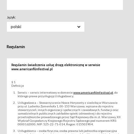
Język:
polski
Regulamin
Regulamin świadczenia usług drogą elektroniczną w serwisie
www.americanfilmfestival.pl
§ 1
Definicje
Serwis – serwis internetowy w domenie
www.americanfilmfestival.pl
, do
którego prawa przysługują Usługodawcy;
Usługodawca – Stowarzyszenie Nowe Horyzonty z siedzibą w Warszawie
przy ul. Ludwika Zamenhofa 1, 00-153 Warszawa, wpisane do rejestru
stowarzyszeń, innych organizacji społecznych i zawodowych, fundacji oraz
samodzielnych publicznych zakładów opieki zdrowotnej i do rejestru
przedsiębiorców prowadzonego przez Sąd Rejonowy dla m.st. Warszawy, XII
Wydział Gospodarczy Krajowego Rejestru Sądowego pod numerem KRS:
0000162000, NIP: 525-22-71-014, Regon: 015503904;
Usługobiorca – osoba fizyczna, osoba prawna lub jednostka organizacyjna