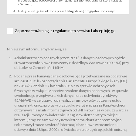
nieposiadająca osobowości prawnej, mająca zdolność prawną, która korzysta
z Serwisu;
Usługi – usługi świadczone przez Usługodawcę drogą elektroniczną z
wykorzystaniem Serwisu;
Wydarzenie – organizowany przez Usługodawcę festiwal filmowy, koncert
lub inna impreza, w której można uczestniczyć nabywając Karnet lub/i Bilet
za pośrednictwem Serwisu;
Zapoznałem/am się z regulaminem serwisu i akceptuję go
Karnety – wybrane dokumenty potwierdzające zawarcie umowy z
Usługodawcą i uprawniające do wzięcia udziału w Wydarzeniu,
przewidziane przez Usługodawcę dla danego Wydarzenia, tj. uprawniające
do uczestnictwa w seansach na festiwalach filmowych lub/i sprzedawane
Niniejszym informujemy Pana/-ią, że:
podmiotom z branży mediów i filmowej (Akredytacje);
Bilety – wybrane dokumenty potwierdzające zawarcie umowy z
Administratorem podanych przez Pana/-ią danych osobowych będzie
Usługodawcą i uprawniające do wzięcia udziału w Wydarzeniu,
Stowarzyszenie Nowe Horyzonty z siedzibą w Warszawie (00-153) przy
przewidziane przez Usługodawcę dla danego Wydarzenia, tj. uprawniające
ul. Ludwika Zamenhofa 1 (SNH);
do uczestnictwa w wielu albo w pojedynczych seansach filmowych,
wydarzeniach specjalnych i koncertach;
Podane przez Pana/-ią dane osobowe będą przetwarzane na podstawie
Sklep – sklep internetowy prowadzony przez Usługodawcę w Serwisie;
art. 6 ust. 1 lit. b Rozporządzenia Parlamentu Europejskiego i Rady (UE)
Regulamin – niniejszy regulamin.
nr 2016/679 z dnia 27 kwietnia 2016 r. w sprawie ochrony osób
fizycznych w związku z przetwarzaniem danych osobowych i w sprawie
§ 2
swobodnego przepływu takich danych oraz uchylenia dyrektywy
Postanowienia ogólne
95/46/WE - w celu zawarcia i realizacji umowy o świadczenie usług
Regulamin określa zasady:
drogą elektroniczną oraz w przypadku wyrażenia przez Pana/-ią chęci
świadczenia Usługobiorcom Usług przez Usługodawcę, z
otrzymywania maili informacyjnych od SNH - również w celu zawarcia i
zastrzeżeniem usług, o których mowa w ust. 2 pkt. 4 i 5 poniżej, których
realizacji umowy o świadczenie usługi newsletter. W tym miejscu
zasady świadczenia precyzują odrębne regulaminy,
informujemy, że zamówiony newsletter ma charakter promocyjno-
przetwarzania przez Usługodawcę danych osobowych Usługobiorców
reklamowy i może zawierać informacje handlowe w rozumieniu
będących osobami fizycznymi.
ustawy z dnia 18 lipca 2002 r. o świadczeniu usług drogą elektroniczną;
Usługodawca świadczy w szczególności następujące Usługi:Usługodawca