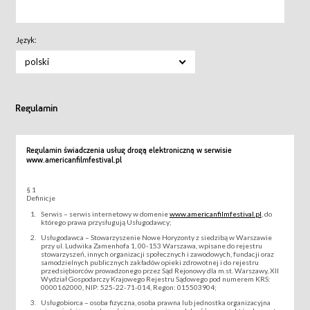
Język:
polski
Regulamin
Regulamin świadczenia usług drogą elektroniczną w serwisie
www.americanfilmfestival.pl
§ 1
Definicje
Serwis – serwis internetowy w domenie
www.americanfilmfestival.pl
, do
którego prawa przysługują Usługodawcy;
Usługodawca – Stowarzyszenie Nowe Horyzonty z siedzibą w Warszawie
przy ul. Ludwika Zamenhofa 1, 00-153 Warszawa, wpisane do rejestru
stowarzyszeń, innych organizacji społecznych i zawodowych, fundacji oraz
samodzielnych publicznych zakładów opieki zdrowotnej i do rejestru
przedsiębiorców prowadzonego przez Sąd Rejonowy dla m.st. Warszawy, XII
Wydział Gospodarczy Krajowego Rejestru Sądowego pod numerem KRS:
0000162000, NIP: 525-22-71-014, Regon: 015503904;
Usługobiorca – osoba fizyczna, osoba prawna lub jednostka organizacyjna