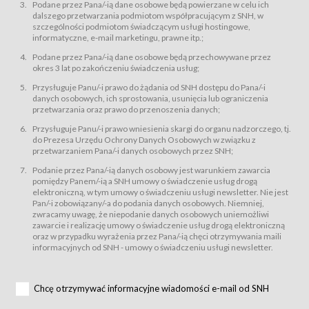
świadczy Usługi drogą elektroniczną w rozumieniu ustawy z dnia 18 lipca
Podane przez Pana/-ią dane osobowe będą powierzane w celu ich
2002 r. o świadczeniu usług drogą elektroniczną (Dz.U. z 2002 r., Nr 144, poz.
dalszego przetwarzania podmiotom współpracującym z SNH, w
1204, z późń. zm.). Usługi świadczone są nieodpłatnie.
szczególności podmiotom świadczącym usługi hostingowe,
usługę przeglądania i odczytywania przez Usługobiorców materiałów
informatyczne, e-mail marketingu, prawne itp.;
zamieszczanych w Serwisie,
Podane przez Pana/-ią dane osobowe będą przechowywane przez
usługę utrzymywania konta użytkownika w Serwisie,
okres 3 lat po zakończeniu świadczenia usług;
usługę newsletter,
Przysługuje Panu/-i prawo do żądania od SNH dostępu do Pana/-i
usługę zawierania na odległość umów nabycia Karnetów i Biletów,
danych osobowych, ich sprostowania, usunięcia lub ograniczenia
usługę zawierania na odległość umów sprzedaży w Sklepie.
przetwarzania oraz prawo do przenoszenia danych;
Usługodawca świadczy Usługi drogą elektroniczną w rozumieniu ustawy z
Przysługuje Panu/-i prawo wniesienia skargi do organu nadzorczego, tj.
dnia 18 lipca 2002 r. o świadczeniu usług drogą elektroniczną (Dz.U. z 2002
r., Nr 144, poz. 1204, z późń. zm.). Usługi świadczone są nieodpłatnie.
do Prezesa Urzędu Ochrony Danych Osobowych w związku z
przetwarzaniem Pana/-i danych osobowych przez SNH;
Na zasadach określonych w Regulaminie dostęp do Serwisu jest otwarty dla
każdego kto posiada możliwość połączenia z publiczną siecią Internet.
Podanie przez Pana/-ią danych osobowy jest warunkiem zawarcia
Usługobiorca przed rozpoczęciem korzystania z Serwisu jest zobowiązany
pomiędzy Panem/-ią a SNH umowy o świadczenie usług drogą
zapoznać się z Regulaminem. Założenie konta w Serwisie oraz zamówienie
elektroniczną, w tym umowy o świadczeniu usługi newsletter. Nie jest
usługi newsletter za pośrednictwem przeznaczonego do tego formularza
zamieszczonego na stronach Serwisu dostępnych dla wszystkich
Pan/-i zobowiązany/-a do podania danych osobowych. Niemniej,
Usługobiorców wymaga akceptacji postanowień Regulaminu.
zwracamy uwagę, że niepodanie danych osobowych uniemożliwi
Usługobiorca zobowiązany jest do przestrzegania postanowień Regulaminu
zawarcie i realizację umowy o świadczenie usług drogą elektroniczną
od chwili rozpoczęcia korzystania z Serwisu.
oraz w przypadku wyrażenia przez Pana/-ią chęci otrzymywania maili
informacyjnych od SNH - umowy o świadczeniu usługi newsletter.
Regulamin jest udostępniony Usługobiorcom nieodpłatnie za
pośrednictwem Serwisu w formie, która umożliwia jego pobranie,
utrwalenie i wydrukowanie.
§ 3
Chcę otrzymywać informacyjne wiadomości e-mail od SNH
Warunki techniczne korzystania z Usług
W celu prawidłowego i pełnego korzystania z Usług, Usługobiorcy powinni