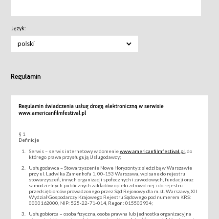
Język:
polski
Regulamin
Regulamin świadczenia usług drogą elektroniczną w serwisie
www.americanfilmfestival.pl
§ 1
Definicje
Serwis – serwis internetowy w domenie
www.americanfilmfestival.pl
, do
którego prawa przysługują Usługodawcy;
Usługodawca – Stowarzyszenie Nowe Horyzonty z siedzibą w Warszawie
przy ul. Ludwika Zamenhofa 1, 00-153 Warszawa, wpisane do rejestru
stowarzyszeń, innych organizacji społecznych i zawodowych, fundacji oraz
samodzielnych publicznych zakładów opieki zdrowotnej i do rejestru
przedsiębiorców prowadzonego przez Sąd Rejonowy dla m.st. Warszawy, XII
Wydział Gospodarczy Krajowego Rejestru Sądowego pod numerem KRS:
0000162000, NIP: 525-22-71-014, Regon: 015503904;
Usługobiorca – osoba fizyczna, osoba prawna lub jednostka organizacyjna