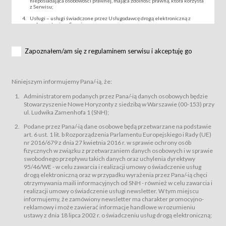
nieposiadająca osobowości prawnej, mająca zdolność prawną, która korzysta
z Serwisu;
Usługi – usługi świadczone przez Usługodawcę drogą elektroniczną z
wykorzystaniem Serwisu;
Wydarzenie – organizowany przez Usługodawcę festiwal filmowy, koncert
lub inna impreza, w której można uczestniczyć nabywając Karnet lub/i Bilet
za pośrednictwem Serwisu;
Zapoznałem/am się z regulaminem serwisu i akceptuję go
Karnety – wybrane dokumenty potwierdzające zawarcie umowy z
Usługodawcą i uprawniające do wzięcia udziału w Wydarzeniu,
przewidziane przez Usługodawcę dla danego Wydarzenia, tj. uprawniające
do uczestnictwa w seansach na festiwalach filmowych lub/i sprzedawane
Niniejszym informujemy Pana/-ią, że:
podmiotom z branży mediów i filmowej (Akredytacje);
Bilety – wybrane dokumenty potwierdzające zawarcie umowy z
Administratorem podanych przez Pana/-ią danych osobowych będzie
Usługodawcą i uprawniające do wzięcia udziału w Wydarzeniu,
Stowarzyszenie Nowe Horyzonty z siedzibą w Warszawie (00-153) przy
przewidziane przez Usługodawcę dla danego Wydarzenia, tj. uprawniające
ul. Ludwika Zamenhofa 1 (SNH);
do uczestnictwa w wielu albo w pojedynczych seansach filmowych,
wydarzeniach specjalnych i koncertach;
Podane przez Pana/-ią dane osobowe będą przetwarzane na podstawie
Sklep – sklep internetowy prowadzony przez Usługodawcę w Serwisie;
art. 6 ust. 1 lit. b Rozporządzenia Parlamentu Europejskiego i Rady (UE)
Regulamin – niniejszy regulamin.
nr 2016/679 z dnia 27 kwietnia 2016 r. w sprawie ochrony osób
fizycznych w związku z przetwarzaniem danych osobowych i w sprawie
§ 2
swobodnego przepływu takich danych oraz uchylenia dyrektywy
Postanowienia ogólne
95/46/WE - w celu zawarcia i realizacji umowy o świadczenie usług
Regulamin określa zasady:
drogą elektroniczną oraz w przypadku wyrażenia przez Pana/-ią chęci
świadczenia Usługobiorcom Usług przez Usługodawcę, z
otrzymywania maili informacyjnych od SNH - również w celu zawarcia i
zastrzeżeniem usług, o których mowa w ust. 2 pkt. 4 i 5 poniżej, których
realizacji umowy o świadczenie usługi newsletter. W tym miejscu
zasady świadczenia precyzują odrębne regulaminy,
informujemy, że zamówiony newsletter ma charakter promocyjno-
przetwarzania przez Usługodawcę danych osobowych Usługobiorców
reklamowy i może zawierać informacje handlowe w rozumieniu
będących osobami fizycznymi.
ustawy z dnia 18 lipca 2002 r. o świadczeniu usług drogą elektroniczną;
Usługodawca świadczy w szczególności następujące Usługi:Usługodawca