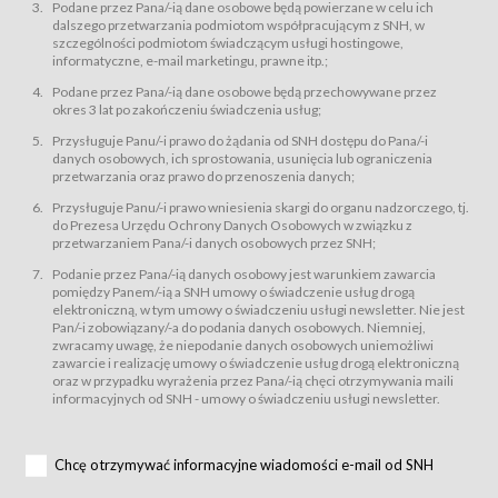
świadczy Usługi drogą elektroniczną w rozumieniu ustawy z dnia 18 lipca
Podane przez Pana/-ią dane osobowe będą powierzane w celu ich
2002 r. o świadczeniu usług drogą elektroniczną (Dz.U. z 2002 r., Nr 144, poz.
dalszego przetwarzania podmiotom współpracującym z SNH, w
1204, z późń. zm.). Usługi świadczone są nieodpłatnie.
szczególności podmiotom świadczącym usługi hostingowe,
usługę przeglądania i odczytywania przez Usługobiorców materiałów
informatyczne, e-mail marketingu, prawne itp.;
zamieszczanych w Serwisie,
Podane przez Pana/-ią dane osobowe będą przechowywane przez
usługę utrzymywania konta użytkownika w Serwisie,
okres 3 lat po zakończeniu świadczenia usług;
usługę newsletter,
Przysługuje Panu/-i prawo do żądania od SNH dostępu do Pana/-i
usługę zawierania na odległość umów nabycia Karnetów i Biletów,
danych osobowych, ich sprostowania, usunięcia lub ograniczenia
usługę zawierania na odległość umów sprzedaży w Sklepie.
przetwarzania oraz prawo do przenoszenia danych;
Usługodawca świadczy Usługi drogą elektroniczną w rozumieniu ustawy z
Przysługuje Panu/-i prawo wniesienia skargi do organu nadzorczego, tj.
dnia 18 lipca 2002 r. o świadczeniu usług drogą elektroniczną (Dz.U. z 2002
r., Nr 144, poz. 1204, z późń. zm.). Usługi świadczone są nieodpłatnie.
do Prezesa Urzędu Ochrony Danych Osobowych w związku z
przetwarzaniem Pana/-i danych osobowych przez SNH;
Na zasadach określonych w Regulaminie dostęp do Serwisu jest otwarty dla
każdego kto posiada możliwość połączenia z publiczną siecią Internet.
Podanie przez Pana/-ią danych osobowy jest warunkiem zawarcia
Usługobiorca przed rozpoczęciem korzystania z Serwisu jest zobowiązany
pomiędzy Panem/-ią a SNH umowy o świadczenie usług drogą
zapoznać się z Regulaminem. Założenie konta w Serwisie oraz zamówienie
elektroniczną, w tym umowy o świadczeniu usługi newsletter. Nie jest
usługi newsletter za pośrednictwem przeznaczonego do tego formularza
zamieszczonego na stronach Serwisu dostępnych dla wszystkich
Pan/-i zobowiązany/-a do podania danych osobowych. Niemniej,
Usługobiorców wymaga akceptacji postanowień Regulaminu.
zwracamy uwagę, że niepodanie danych osobowych uniemożliwi
Usługobiorca zobowiązany jest do przestrzegania postanowień Regulaminu
zawarcie i realizację umowy o świadczenie usług drogą elektroniczną
od chwili rozpoczęcia korzystania z Serwisu.
oraz w przypadku wyrażenia przez Pana/-ią chęci otrzymywania maili
informacyjnych od SNH - umowy o świadczeniu usługi newsletter.
Regulamin jest udostępniony Usługobiorcom nieodpłatnie za
pośrednictwem Serwisu w formie, która umożliwia jego pobranie,
utrwalenie i wydrukowanie.
§ 3
Chcę otrzymywać informacyjne wiadomości e-mail od SNH
Warunki techniczne korzystania z Usług
W celu prawidłowego i pełnego korzystania z Usług, Usługobiorcy powinni