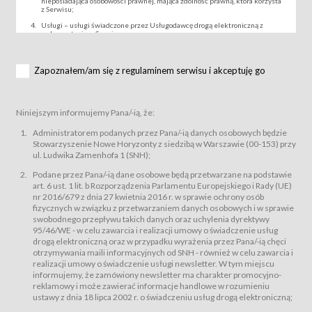
nieposiadająca osobowości prawnej, mająca zdolność prawną, która korzysta
z Serwisu;
Usługi – usługi świadczone przez Usługodawcę drogą elektroniczną z
wykorzystaniem Serwisu;
Wydarzenie – organizowany przez Usługodawcę festiwal filmowy, koncert
lub inna impreza, w której można uczestniczyć nabywając Karnet lub/i Bilet
za pośrednictwem Serwisu;
Zapoznałem/am się z regulaminem serwisu i akceptuję go
Karnety – wybrane dokumenty potwierdzające zawarcie umowy z
Usługodawcą i uprawniające do wzięcia udziału w Wydarzeniu,
przewidziane przez Usługodawcę dla danego Wydarzenia, tj. uprawniające
do uczestnictwa w seansach na festiwalach filmowych lub/i sprzedawane
Niniejszym informujemy Pana/-ią, że:
podmiotom z branży mediów i filmowej (Akredytacje);
Bilety – wybrane dokumenty potwierdzające zawarcie umowy z
Administratorem podanych przez Pana/-ią danych osobowych będzie
Usługodawcą i uprawniające do wzięcia udziału w Wydarzeniu,
Stowarzyszenie Nowe Horyzonty z siedzibą w Warszawie (00-153) przy
przewidziane przez Usługodawcę dla danego Wydarzenia, tj. uprawniające
ul. Ludwika Zamenhofa 1 (SNH);
do uczestnictwa w wielu albo w pojedynczych seansach filmowych,
wydarzeniach specjalnych i koncertach;
Podane przez Pana/-ią dane osobowe będą przetwarzane na podstawie
Sklep – sklep internetowy prowadzony przez Usługodawcę w Serwisie;
art. 6 ust. 1 lit. b Rozporządzenia Parlamentu Europejskiego i Rady (UE)
Regulamin – niniejszy regulamin.
nr 2016/679 z dnia 27 kwietnia 2016 r. w sprawie ochrony osób
fizycznych w związku z przetwarzaniem danych osobowych i w sprawie
§ 2
swobodnego przepływu takich danych oraz uchylenia dyrektywy
Postanowienia ogólne
95/46/WE - w celu zawarcia i realizacji umowy o świadczenie usług
Regulamin określa zasady:
drogą elektroniczną oraz w przypadku wyrażenia przez Pana/-ią chęci
świadczenia Usługobiorcom Usług przez Usługodawcę, z
otrzymywania maili informacyjnych od SNH - również w celu zawarcia i
zastrzeżeniem usług, o których mowa w ust. 2 pkt. 4 i 5 poniżej, których
realizacji umowy o świadczenie usługi newsletter. W tym miejscu
zasady świadczenia precyzują odrębne regulaminy,
informujemy, że zamówiony newsletter ma charakter promocyjno-
przetwarzania przez Usługodawcę danych osobowych Usługobiorców
reklamowy i może zawierać informacje handlowe w rozumieniu
będących osobami fizycznymi.
ustawy z dnia 18 lipca 2002 r. o świadczeniu usług drogą elektroniczną;
Usługodawca świadczy w szczególności następujące Usługi:Usługodawca