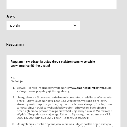
Język:
polski
Regulamin
Regulamin świadczenia usług drogą elektroniczną w serwisie
www.americanfilmfestival.pl
§ 1
Definicje
Serwis – serwis internetowy w domenie
www.americanfilmfestival.pl
, do
którego prawa przysługują Usługodawcy;
Usługodawca – Stowarzyszenie Nowe Horyzonty z siedzibą w Warszawie
przy ul. Ludwika Zamenhofa 1, 00-153 Warszawa, wpisane do rejestru
stowarzyszeń, innych organizacji społecznych i zawodowych, fundacji oraz
samodzielnych publicznych zakładów opieki zdrowotnej i do rejestru
przedsiębiorców prowadzonego przez Sąd Rejonowy dla m.st. Warszawy, XII
Wydział Gospodarczy Krajowego Rejestru Sądowego pod numerem KRS:
0000162000, NIP: 525-22-71-014, Regon: 015503904;
Usługobiorca – osoba fizyczna, osoba prawna lub jednostka organizacyjna