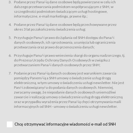
świadczy Usługi drogą elektroniczną w rozumieniu ustawy z dnia 18 lipca
Podane przez Pana/-ią dane osobowe będą powierzane w celu ich
2002 r. o świadczeniu usług drogą elektroniczną (Dz.U. z 2002 r., Nr 144, poz.
dalszego przetwarzania podmiotom współpracującym z SNH, w
1204, z późń. zm.). Usługi świadczone są nieodpłatnie.
szczególności podmiotom świadczącym usługi hostingowe,
usługę przeglądania i odczytywania przez Usługobiorców materiałów
informatyczne, e-mail marketingu, prawne itp.;
zamieszczanych w Serwisie,
Podane przez Pana/-ią dane osobowe będą przechowywane przez
usługę utrzymywania konta użytkownika w Serwisie,
okres 3 lat po zakończeniu świadczenia usług;
usługę newsletter,
Przysługuje Panu/-i prawo do żądania od SNH dostępu do Pana/-i
usługę zawierania na odległość umów nabycia Karnetów i Biletów,
danych osobowych, ich sprostowania, usunięcia lub ograniczenia
usługę zawierania na odległość umów sprzedaży w Sklepie.
przetwarzania oraz prawo do przenoszenia danych;
Usługodawca świadczy Usługi drogą elektroniczną w rozumieniu ustawy z
Przysługuje Panu/-i prawo wniesienia skargi do organu nadzorczego, tj.
dnia 18 lipca 2002 r. o świadczeniu usług drogą elektroniczną (Dz.U. z 2002
r., Nr 144, poz. 1204, z późń. zm.). Usługi świadczone są nieodpłatnie.
do Prezesa Urzędu Ochrony Danych Osobowych w związku z
przetwarzaniem Pana/-i danych osobowych przez SNH;
Na zasadach określonych w Regulaminie dostęp do Serwisu jest otwarty dla
każdego kto posiada możliwość połączenia z publiczną siecią Internet.
Podanie przez Pana/-ią danych osobowy jest warunkiem zawarcia
Usługobiorca przed rozpoczęciem korzystania z Serwisu jest zobowiązany
pomiędzy Panem/-ią a SNH umowy o świadczenie usług drogą
zapoznać się z Regulaminem. Założenie konta w Serwisie oraz zamówienie
elektroniczną, w tym umowy o świadczeniu usługi newsletter. Nie jest
usługi newsletter za pośrednictwem przeznaczonego do tego formularza
zamieszczonego na stronach Serwisu dostępnych dla wszystkich
Pan/-i zobowiązany/-a do podania danych osobowych. Niemniej,
Usługobiorców wymaga akceptacji postanowień Regulaminu.
zwracamy uwagę, że niepodanie danych osobowych uniemożliwi
Usługobiorca zobowiązany jest do przestrzegania postanowień Regulaminu
zawarcie i realizację umowy o świadczenie usług drogą elektroniczną
od chwili rozpoczęcia korzystania z Serwisu.
oraz w przypadku wyrażenia przez Pana/-ią chęci otrzymywania maili
informacyjnych od SNH - umowy o świadczeniu usługi newsletter.
Regulamin jest udostępniony Usługobiorcom nieodpłatnie za
pośrednictwem Serwisu w formie, która umożliwia jego pobranie,
utrwalenie i wydrukowanie.
§ 3
Chcę otrzymywać informacyjne wiadomości e-mail od SNH
Warunki techniczne korzystania z Usług
W celu prawidłowego i pełnego korzystania z Usług, Usługobiorcy powinni