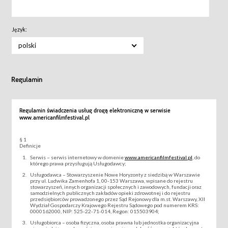
Język:
polski
Regulamin
Regulamin świadczenia usług drogą elektroniczną w serwisie
www.americanfilmfestival.pl
§ 1
Definicje
Serwis – serwis internetowy w domenie
www.americanfilmfestival.pl
, do
którego prawa przysługują Usługodawcy;
Usługodawca – Stowarzyszenie Nowe Horyzonty z siedzibą w Warszawie
przy ul. Ludwika Zamenhofa 1, 00-153 Warszawa, wpisane do rejestru
stowarzyszeń, innych organizacji społecznych i zawodowych, fundacji oraz
samodzielnych publicznych zakładów opieki zdrowotnej i do rejestru
przedsiębiorców prowadzonego przez Sąd Rejonowy dla m.st. Warszawy, XII
Wydział Gospodarczy Krajowego Rejestru Sądowego pod numerem KRS:
0000162000, NIP: 525-22-71-014, Regon: 015503904;
Usługobiorca – osoba fizyczna, osoba prawna lub jednostka organizacyjna