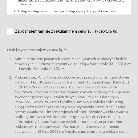
nieposiadająca osobowości prawnej, mająca zdolność prawną, która korzysta
z Serwisu;
Usługi – usługi świadczone przez Usługodawcę drogą elektroniczną z
wykorzystaniem Serwisu;
Wydarzenie – organizowany przez Usługodawcę festiwal filmowy, koncert
lub inna impreza, w której można uczestniczyć nabywając Karnet lub/i Bilet
za pośrednictwem Serwisu;
Zapoznałem/am się z regulaminem serwisu i akceptuję go
Karnety – wybrane dokumenty potwierdzające zawarcie umowy z
Usługodawcą i uprawniające do wzięcia udziału w Wydarzeniu,
przewidziane przez Usługodawcę dla danego Wydarzenia, tj. uprawniające
do uczestnictwa w seansach na festiwalach filmowych lub/i sprzedawane
Niniejszym informujemy Pana/-ią, że:
podmiotom z branży mediów i filmowej (Akredytacje);
Bilety – wybrane dokumenty potwierdzające zawarcie umowy z
Administratorem podanych przez Pana/-ią danych osobowych będzie
Usługodawcą i uprawniające do wzięcia udziału w Wydarzeniu,
Stowarzyszenie Nowe Horyzonty z siedzibą w Warszawie (00-153) przy
przewidziane przez Usługodawcę dla danego Wydarzenia, tj. uprawniające
ul. Ludwika Zamenhofa 1 (SNH);
do uczestnictwa w wielu albo w pojedynczych seansach filmowych,
wydarzeniach specjalnych i koncertach;
Podane przez Pana/-ią dane osobowe będą przetwarzane na podstawie
Sklep – sklep internetowy prowadzony przez Usługodawcę w Serwisie;
art. 6 ust. 1 lit. b Rozporządzenia Parlamentu Europejskiego i Rady (UE)
Regulamin – niniejszy regulamin.
nr 2016/679 z dnia 27 kwietnia 2016 r. w sprawie ochrony osób
fizycznych w związku z przetwarzaniem danych osobowych i w sprawie
§ 2
swobodnego przepływu takich danych oraz uchylenia dyrektywy
Postanowienia ogólne
95/46/WE - w celu zawarcia i realizacji umowy o świadczenie usług
Regulamin określa zasady:
drogą elektroniczną oraz w przypadku wyrażenia przez Pana/-ią chęci
świadczenia Usługobiorcom Usług przez Usługodawcę, z
otrzymywania maili informacyjnych od SNH - również w celu zawarcia i
zastrzeżeniem usług, o których mowa w ust. 2 pkt. 4 i 5 poniżej, których
realizacji umowy o świadczenie usługi newsletter. W tym miejscu
zasady świadczenia precyzują odrębne regulaminy,
informujemy, że zamówiony newsletter ma charakter promocyjno-
przetwarzania przez Usługodawcę danych osobowych Usługobiorców
reklamowy i może zawierać informacje handlowe w rozumieniu
będących osobami fizycznymi.
ustawy z dnia 18 lipca 2002 r. o świadczeniu usług drogą elektroniczną;
Usługodawca świadczy w szczególności następujące Usługi:Usługodawca