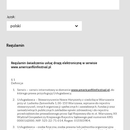
Język:
polski
Regulamin
Regulamin świadczenia usług drogą elektroniczną w serwisie
www.americanfilmfestival.pl
§ 1
Definicje
Serwis – serwis internetowy w domenie
www.americanfilmfestival.pl
, do
którego prawa przysługują Usługodawcy;
Usługodawca – Stowarzyszenie Nowe Horyzonty z siedzibą w Warszawie
przy ul. Ludwika Zamenhofa 1, 00-153 Warszawa, wpisane do rejestru
stowarzyszeń, innych organizacji społecznych i zawodowych, fundacji oraz
samodzielnych publicznych zakładów opieki zdrowotnej i do rejestru
przedsiębiorców prowadzonego przez Sąd Rejonowy dla m.st. Warszawy, XII
Wydział Gospodarczy Krajowego Rejestru Sądowego pod numerem KRS:
0000162000, NIP: 525-22-71-014, Regon: 015503904;
Usługobiorca – osoba fizyczna, osoba prawna lub jednostka organizacyjna