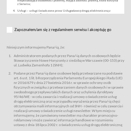
nieposiadająca osobowości prawnej, mająca zdolność prawną, która korzysta
z Serwisu;
Usługi – usługi świadczone przez Usługodawcę drogą elektroniczną z
wykorzystaniem Serwisu;
Wydarzenie – organizowany przez Usługodawcę festiwal filmowy, koncert
lub inna impreza, w której można uczestniczyć nabywając Karnet lub/i Bilet
za pośrednictwem Serwisu;
Zapoznałem/am się z regulaminem serwisu i akceptuję go
Karnety – wybrane dokumenty potwierdzające zawarcie umowy z
Usługodawcą i uprawniające do wzięcia udziału w Wydarzeniu,
przewidziane przez Usługodawcę dla danego Wydarzenia, tj. uprawniające
do uczestnictwa w seansach na festiwalach filmowych lub/i sprzedawane
Niniejszym informujemy Pana/-ią, że:
podmiotom z branży mediów i filmowej (Akredytacje);
Bilety – wybrane dokumenty potwierdzające zawarcie umowy z
Administratorem podanych przez Pana/-ią danych osobowych będzie
Usługodawcą i uprawniające do wzięcia udziału w Wydarzeniu,
Stowarzyszenie Nowe Horyzonty z siedzibą w Warszawie (00-153) przy
przewidziane przez Usługodawcę dla danego Wydarzenia, tj. uprawniające
ul. Ludwika Zamenhofa 1 (SNH);
do uczestnictwa w wielu albo w pojedynczych seansach filmowych,
wydarzeniach specjalnych i koncertach;
Podane przez Pana/-ią dane osobowe będą przetwarzane na podstawie
Sklep – sklep internetowy prowadzony przez Usługodawcę w Serwisie;
art. 6 ust. 1 lit. b Rozporządzenia Parlamentu Europejskiego i Rady (UE)
Regulamin – niniejszy regulamin.
nr 2016/679 z dnia 27 kwietnia 2016 r. w sprawie ochrony osób
fizycznych w związku z przetwarzaniem danych osobowych i w sprawie
§ 2
swobodnego przepływu takich danych oraz uchylenia dyrektywy
Postanowienia ogólne
95/46/WE - w celu zawarcia i realizacji umowy o świadczenie usług
Regulamin określa zasady:
drogą elektroniczną oraz w przypadku wyrażenia przez Pana/-ią chęci
świadczenia Usługobiorcom Usług przez Usługodawcę, z
otrzymywania maili informacyjnych od SNH - również w celu zawarcia i
zastrzeżeniem usług, o których mowa w ust. 2 pkt. 4 i 5 poniżej, których
realizacji umowy o świadczenie usługi newsletter. W tym miejscu
zasady świadczenia precyzują odrębne regulaminy,
informujemy, że zamówiony newsletter ma charakter promocyjno-
przetwarzania przez Usługodawcę danych osobowych Usługobiorców
reklamowy i może zawierać informacje handlowe w rozumieniu
będących osobami fizycznymi.
ustawy z dnia 18 lipca 2002 r. o świadczeniu usług drogą elektroniczną;
Usługodawca świadczy w szczególności następujące Usługi:Usługodawca