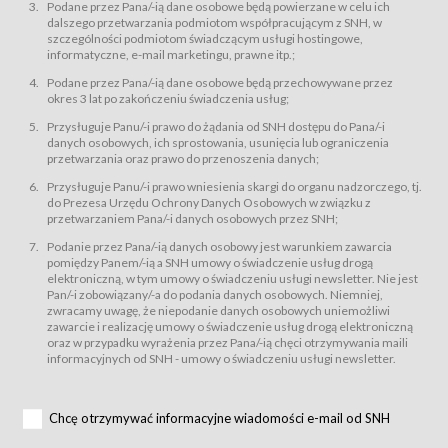
świadczy Usługi drogą elektroniczną w rozumieniu ustawy z dnia 18 lipca
Podane przez Pana/-ią dane osobowe będą powierzane w celu ich
2002 r. o świadczeniu usług drogą elektroniczną (Dz.U. z 2002 r., Nr 144, poz.
dalszego przetwarzania podmiotom współpracującym z SNH, w
1204, z późń. zm.). Usługi świadczone są nieodpłatnie.
szczególności podmiotom świadczącym usługi hostingowe,
usługę przeglądania i odczytywania przez Usługobiorców materiałów
informatyczne, e-mail marketingu, prawne itp.;
zamieszczanych w Serwisie,
Podane przez Pana/-ią dane osobowe będą przechowywane przez
usługę utrzymywania konta użytkownika w Serwisie,
okres 3 lat po zakończeniu świadczenia usług;
usługę newsletter,
Przysługuje Panu/-i prawo do żądania od SNH dostępu do Pana/-i
usługę zawierania na odległość umów nabycia Karnetów i Biletów,
danych osobowych, ich sprostowania, usunięcia lub ograniczenia
usługę zawierania na odległość umów sprzedaży w Sklepie.
przetwarzania oraz prawo do przenoszenia danych;
Usługodawca świadczy Usługi drogą elektroniczną w rozumieniu ustawy z
Przysługuje Panu/-i prawo wniesienia skargi do organu nadzorczego, tj.
dnia 18 lipca 2002 r. o świadczeniu usług drogą elektroniczną (Dz.U. z 2002
r., Nr 144, poz. 1204, z późń. zm.). Usługi świadczone są nieodpłatnie.
do Prezesa Urzędu Ochrony Danych Osobowych w związku z
przetwarzaniem Pana/-i danych osobowych przez SNH;
Na zasadach określonych w Regulaminie dostęp do Serwisu jest otwarty dla
każdego kto posiada możliwość połączenia z publiczną siecią Internet.
Podanie przez Pana/-ią danych osobowy jest warunkiem zawarcia
Usługobiorca przed rozpoczęciem korzystania z Serwisu jest zobowiązany
pomiędzy Panem/-ią a SNH umowy o świadczenie usług drogą
zapoznać się z Regulaminem. Założenie konta w Serwisie oraz zamówienie
elektroniczną, w tym umowy o świadczeniu usługi newsletter. Nie jest
usługi newsletter za pośrednictwem przeznaczonego do tego formularza
zamieszczonego na stronach Serwisu dostępnych dla wszystkich
Pan/-i zobowiązany/-a do podania danych osobowych. Niemniej,
Usługobiorców wymaga akceptacji postanowień Regulaminu.
zwracamy uwagę, że niepodanie danych osobowych uniemożliwi
Usługobiorca zobowiązany jest do przestrzegania postanowień Regulaminu
zawarcie i realizację umowy o świadczenie usług drogą elektroniczną
od chwili rozpoczęcia korzystania z Serwisu.
oraz w przypadku wyrażenia przez Pana/-ią chęci otrzymywania maili
informacyjnych od SNH - umowy o świadczeniu usługi newsletter.
Regulamin jest udostępniony Usługobiorcom nieodpłatnie za
pośrednictwem Serwisu w formie, która umożliwia jego pobranie,
utrwalenie i wydrukowanie.
§ 3
Chcę otrzymywać informacyjne wiadomości e-mail od SNH
Warunki techniczne korzystania z Usług
W celu prawidłowego i pełnego korzystania z Usług, Usługobiorcy powinni