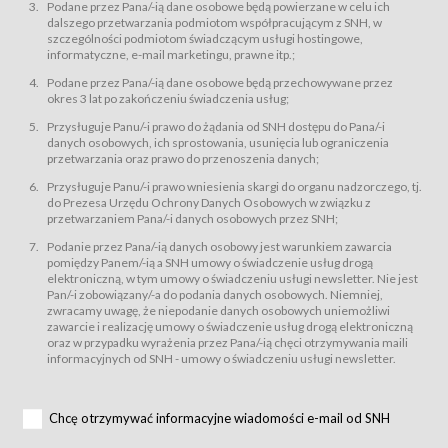
świadczy Usługi drogą elektroniczną w rozumieniu ustawy z dnia 18 lipca
Podane przez Pana/-ią dane osobowe będą powierzane w celu ich
2002 r. o świadczeniu usług drogą elektroniczną (Dz.U. z 2002 r., Nr 144, poz.
dalszego przetwarzania podmiotom współpracującym z SNH, w
1204, z późń. zm.). Usługi świadczone są nieodpłatnie.
szczególności podmiotom świadczącym usługi hostingowe,
usługę przeglądania i odczytywania przez Usługobiorców materiałów
informatyczne, e-mail marketingu, prawne itp.;
zamieszczanych w Serwisie,
Podane przez Pana/-ią dane osobowe będą przechowywane przez
usługę utrzymywania konta użytkownika w Serwisie,
okres 3 lat po zakończeniu świadczenia usług;
usługę newsletter,
Przysługuje Panu/-i prawo do żądania od SNH dostępu do Pana/-i
usługę zawierania na odległość umów nabycia Karnetów i Biletów,
danych osobowych, ich sprostowania, usunięcia lub ograniczenia
usługę zawierania na odległość umów sprzedaży w Sklepie.
przetwarzania oraz prawo do przenoszenia danych;
Usługodawca świadczy Usługi drogą elektroniczną w rozumieniu ustawy z
Przysługuje Panu/-i prawo wniesienia skargi do organu nadzorczego, tj.
dnia 18 lipca 2002 r. o świadczeniu usług drogą elektroniczną (Dz.U. z 2002
r., Nr 144, poz. 1204, z późń. zm.). Usługi świadczone są nieodpłatnie.
do Prezesa Urzędu Ochrony Danych Osobowych w związku z
przetwarzaniem Pana/-i danych osobowych przez SNH;
Na zasadach określonych w Regulaminie dostęp do Serwisu jest otwarty dla
każdego kto posiada możliwość połączenia z publiczną siecią Internet.
Podanie przez Pana/-ią danych osobowy jest warunkiem zawarcia
Usługobiorca przed rozpoczęciem korzystania z Serwisu jest zobowiązany
pomiędzy Panem/-ią a SNH umowy o świadczenie usług drogą
zapoznać się z Regulaminem. Założenie konta w Serwisie oraz zamówienie
elektroniczną, w tym umowy o świadczeniu usługi newsletter. Nie jest
usługi newsletter za pośrednictwem przeznaczonego do tego formularza
zamieszczonego na stronach Serwisu dostępnych dla wszystkich
Pan/-i zobowiązany/-a do podania danych osobowych. Niemniej,
Usługobiorców wymaga akceptacji postanowień Regulaminu.
zwracamy uwagę, że niepodanie danych osobowych uniemożliwi
Usługobiorca zobowiązany jest do przestrzegania postanowień Regulaminu
zawarcie i realizację umowy o świadczenie usług drogą elektroniczną
od chwili rozpoczęcia korzystania z Serwisu.
oraz w przypadku wyrażenia przez Pana/-ią chęci otrzymywania maili
informacyjnych od SNH - umowy o świadczeniu usługi newsletter.
Regulamin jest udostępniony Usługobiorcom nieodpłatnie za
pośrednictwem Serwisu w formie, która umożliwia jego pobranie,
utrwalenie i wydrukowanie.
§ 3
Chcę otrzymywać informacyjne wiadomości e-mail od SNH
Warunki techniczne korzystania z Usług
W celu prawidłowego i pełnego korzystania z Usług, Usługobiorcy powinni