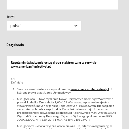
Język:
polski
Regulamin
Regulamin świadczenia usług drogą elektroniczną w serwisie
www.americanfilmfestival.pl
§ 1
Definicje
Serwis – serwis internetowy w domenie
www.americanfilmfestival.pl
, do
którego prawa przysługują Usługodawcy;
Usługodawca – Stowarzyszenie Nowe Horyzonty z siedzibą w Warszawie
przy ul. Ludwika Zamenhofa 1, 00-153 Warszawa, wpisane do rejestru
stowarzyszeń, innych organizacji społecznych i zawodowych, fundacji oraz
samodzielnych publicznych zakładów opieki zdrowotnej i do rejestru
przedsiębiorców prowadzonego przez Sąd Rejonowy dla m.st. Warszawy, XII
Wydział Gospodarczy Krajowego Rejestru Sądowego pod numerem KRS:
0000162000, NIP: 525-22-71-014, Regon: 015503904;
Usługobiorca – osoba fizyczna, osoba prawna lub jednostka organizacyjna