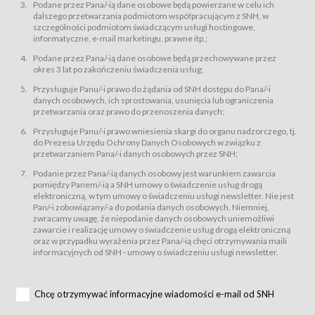
świadczy Usługi drogą elektroniczną w rozumieniu ustawy z dnia 18 lipca
Podane przez Pana/-ią dane osobowe będą powierzane w celu ich
2002 r. o świadczeniu usług drogą elektroniczną (Dz.U. z 2002 r., Nr 144, poz.
dalszego przetwarzania podmiotom współpracującym z SNH, w
1204, z późń. zm.). Usługi świadczone są nieodpłatnie.
szczególności podmiotom świadczącym usługi hostingowe,
usługę przeglądania i odczytywania przez Usługobiorców materiałów
informatyczne, e-mail marketingu, prawne itp.;
zamieszczanych w Serwisie,
Podane przez Pana/-ią dane osobowe będą przechowywane przez
usługę utrzymywania konta użytkownika w Serwisie,
okres 3 lat po zakończeniu świadczenia usług;
usługę newsletter,
Przysługuje Panu/-i prawo do żądania od SNH dostępu do Pana/-i
usługę zawierania na odległość umów nabycia Karnetów i Biletów,
danych osobowych, ich sprostowania, usunięcia lub ograniczenia
usługę zawierania na odległość umów sprzedaży w Sklepie.
przetwarzania oraz prawo do przenoszenia danych;
Usługodawca świadczy Usługi drogą elektroniczną w rozumieniu ustawy z
Przysługuje Panu/-i prawo wniesienia skargi do organu nadzorczego, tj.
dnia 18 lipca 2002 r. o świadczeniu usług drogą elektroniczną (Dz.U. z 2002
r., Nr 144, poz. 1204, z późń. zm.). Usługi świadczone są nieodpłatnie.
do Prezesa Urzędu Ochrony Danych Osobowych w związku z
przetwarzaniem Pana/-i danych osobowych przez SNH;
Na zasadach określonych w Regulaminie dostęp do Serwisu jest otwarty dla
każdego kto posiada możliwość połączenia z publiczną siecią Internet.
Podanie przez Pana/-ią danych osobowy jest warunkiem zawarcia
Usługobiorca przed rozpoczęciem korzystania z Serwisu jest zobowiązany
pomiędzy Panem/-ią a SNH umowy o świadczenie usług drogą
zapoznać się z Regulaminem. Założenie konta w Serwisie oraz zamówienie
elektroniczną, w tym umowy o świadczeniu usługi newsletter. Nie jest
usługi newsletter za pośrednictwem przeznaczonego do tego formularza
zamieszczonego na stronach Serwisu dostępnych dla wszystkich
Pan/-i zobowiązany/-a do podania danych osobowych. Niemniej,
Usługobiorców wymaga akceptacji postanowień Regulaminu.
zwracamy uwagę, że niepodanie danych osobowych uniemożliwi
Usługobiorca zobowiązany jest do przestrzegania postanowień Regulaminu
zawarcie i realizację umowy o świadczenie usług drogą elektroniczną
od chwili rozpoczęcia korzystania z Serwisu.
oraz w przypadku wyrażenia przez Pana/-ią chęci otrzymywania maili
informacyjnych od SNH - umowy o świadczeniu usługi newsletter.
Regulamin jest udostępniony Usługobiorcom nieodpłatnie za
pośrednictwem Serwisu w formie, która umożliwia jego pobranie,
utrwalenie i wydrukowanie.
§ 3
Chcę otrzymywać informacyjne wiadomości e-mail od SNH
Warunki techniczne korzystania z Usług
W celu prawidłowego i pełnego korzystania z Usług, Usługobiorcy powinni