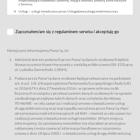
nieposiadająca osobowości prawnej, mająca zdolność prawną, która korzysta
z Serwisu;
Usługi – usługi świadczone przez Usługodawcę drogą elektroniczną z
wykorzystaniem Serwisu;
Wydarzenie – organizowany przez Usługodawcę festiwal filmowy, koncert
lub inna impreza, w której można uczestniczyć nabywając Karnet lub/i Bilet
za pośrednictwem Serwisu;
Zapoznałem/am się z regulaminem serwisu i akceptuję go
Karnety – wybrane dokumenty potwierdzające zawarcie umowy z
Usługodawcą i uprawniające do wzięcia udziału w Wydarzeniu,
przewidziane przez Usługodawcę dla danego Wydarzenia, tj. uprawniające
do uczestnictwa w seansach na festiwalach filmowych lub/i sprzedawane
Niniejszym informujemy Pana/-ią, że:
podmiotom z branży mediów i filmowej (Akredytacje);
Bilety – wybrane dokumenty potwierdzające zawarcie umowy z
Administratorem podanych przez Pana/-ią danych osobowych będzie
Usługodawcą i uprawniające do wzięcia udziału w Wydarzeniu,
Stowarzyszenie Nowe Horyzonty z siedzibą w Warszawie (00-153) przy
przewidziane przez Usługodawcę dla danego Wydarzenia, tj. uprawniające
ul. Ludwika Zamenhofa 1 (SNH);
do uczestnictwa w wielu albo w pojedynczych seansach filmowych,
wydarzeniach specjalnych i koncertach;
Podane przez Pana/-ią dane osobowe będą przetwarzane na podstawie
Sklep – sklep internetowy prowadzony przez Usługodawcę w Serwisie;
art. 6 ust. 1 lit. b Rozporządzenia Parlamentu Europejskiego i Rady (UE)
Regulamin – niniejszy regulamin.
nr 2016/679 z dnia 27 kwietnia 2016 r. w sprawie ochrony osób
fizycznych w związku z przetwarzaniem danych osobowych i w sprawie
§ 2
swobodnego przepływu takich danych oraz uchylenia dyrektywy
Postanowienia ogólne
95/46/WE - w celu zawarcia i realizacji umowy o świadczenie usług
Regulamin określa zasady:
drogą elektroniczną oraz w przypadku wyrażenia przez Pana/-ią chęci
świadczenia Usługobiorcom Usług przez Usługodawcę, z
otrzymywania maili informacyjnych od SNH - również w celu zawarcia i
zastrzeżeniem usług, o których mowa w ust. 2 pkt. 4 i 5 poniżej, których
realizacji umowy o świadczenie usługi newsletter. W tym miejscu
zasady świadczenia precyzują odrębne regulaminy,
informujemy, że zamówiony newsletter ma charakter promocyjno-
przetwarzania przez Usługodawcę danych osobowych Usługobiorców
reklamowy i może zawierać informacje handlowe w rozumieniu
będących osobami fizycznymi.
ustawy z dnia 18 lipca 2002 r. o świadczeniu usług drogą elektroniczną;
Usługodawca świadczy w szczególności następujące Usługi:Usługodawca