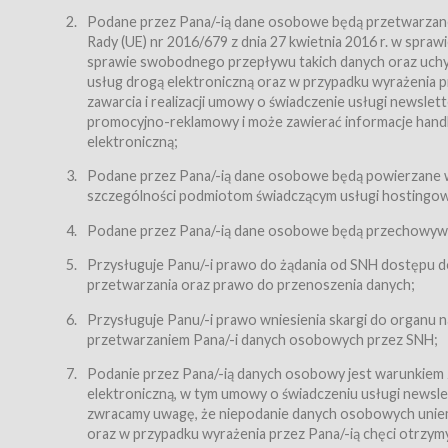
Regulamin – niniejszy regulamin.
Podane przez Pana/-ią dane osobowe będą przetwarzane n
Rady (UE) nr 2016/679 z dnia 27 kwietnia 2016 r. w spr
§ 2
sprawie swobodnego przepływu takich danych oraz uchyle
Postanowienia ogólne
usług drogą elektroniczną oraz w przypadku wyrażenia pr
Regulamin określa zasady:
zawarcia i realizacji umowy o świadczenie usługi newsle
promocyjno-reklamowy i może zawierać informacje handlo
świadczenia Usługobiorcom Usług przez Usługodawcę,
elektroniczną;
zasady świadczenia precyzują odrębne regulaminy,
Podane przez Pana/-ią dane osobowe będą powierzane w
przetwarzania przez Usługodawcę danych osobowy
szczególności podmiotom świadczącym usługi hostingowe,
Usługodawca świadczy w szczególności następujące Usł
dnia 18 lipca 2002 r. o świadczeniu usług drogą elektroni
Podane przez Pana/-ią dane osobowe będą przechowywan
nieodpłatnie.
Przysługuje Panu/-i prawo do żądania od SNH dostępu do
usługę przeglądania i odczytywania przez Usługobi
przetwarzania oraz prawo do przenoszenia danych;
usługę utrzymywania konta użytkownika w Serwisie
Przysługuje Panu/-i prawo wniesienia skargi do organu
usługę newsletter,
przetwarzaniem Pana/-i danych osobowych przez SNH;
usługę zawierania na odległość umów nabycia Karne
Podanie przez Pana/-ią danych osobowy jest warunkiem
elektroniczną, w tym umowy o świadczeniu usługi newslet
usługę zawierania na odległość umów sprzedaży w S
zwracamy uwagę, że niepodanie danych osobowych uniemoż
Usługodawca świadczy Usługi drogą elektroniczną w rozu
oraz w przypadku wyrażenia przez Pana/-ią chęci otrzym
(Dz.U. z 2002 r., Nr 144, poz. 1204, z późń. zm.). Usługi 