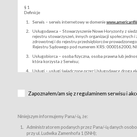
§ 1
Definicje
Serwis – serwis internetowy w domenie
www.americanfilm
Usługodawca – Stowarzyszenie Nowe Horyzonty z siedzi
rejestru stowarzyszeń, innych organizacji społecznych 
zdrowotnej i do rejestru przedsiębiorców prowadzonego
Rejestru Sądowego pod numerem KRS: 0000162000, NI
Usługobiorca – osoba fizyczna, osoba prawna lub jedno
która korzysta z Serwisu;
Usługi – usługi świadczone przez Usługodawcę drogą el
Wydarzenie – organizowany przez Usługodawcę festiwal 
Karnet lub/i Bilet za pośrednictwem Serwisu;
Zapoznałem/am się z regulaminem serwisu i akc
Karnety – wybrane dokumenty potwierdzające zawarcie 
przewidziane przez Usługodawcę dla danego Wydarzenia, 
sprzedawane podmiotom z branży mediów i filmowej (Akr
Bilety – wybrane dokumenty potwierdzające zawarcie um
Niniejszym informujemy Pana/-ią, że:
przewidziane przez Usługodawcę dla danego Wydarzenia,
filmowych, wydarzeniach specjalnych i koncertach;
Administratorem podanych przez Pana/-ią danych osobo
przy ul. Ludwika Zamenhofa 1 (SNH);
Sklep – sklep internetowy prowadzony przez Usługodawc