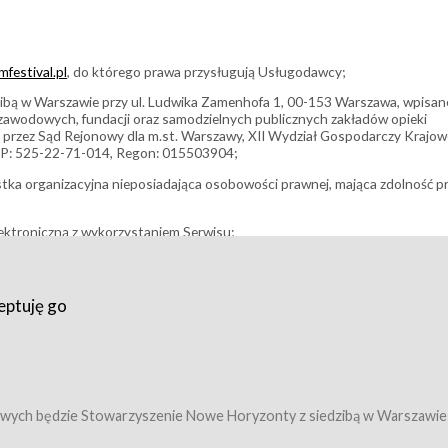
festival.pl
, do którego prawa przysługują Usługodawcy;
bą w Warszawie przy ul. Ludwika Zamenhofa 1, 00-153 Warszawa, wpisan
i zawodowych, fundacji oraz samodzielnych publicznych zakładów opieki
 przez Sąd Rejonowy dla m.st. Warszawy, XII Wydział Gospodarczy Krajo
P: 525-22-71-014, Regon: 015503904;
stka organizacyjna nieposiadająca osobowości prawnej, mająca zdolność p
ektroniczną z wykorzystaniem Serwisu;
filmowy, koncert lub inna impreza, w której można uczestniczyć nabywają
eptuję go
umowy z Usługodawcą i uprawniające do wzięcia udziału w Wydarzeniu,
tj. uprawniające do uczestnictwa w seansach na festiwalach filmowych lu
edytacje);
owy z Usługodawcą i uprawniające do wzięcia udziału w Wydarzeniu,
 tj. uprawniające do uczestnictwa w wielu albo w pojedynczych seansach
wych będzie Stowarzyszenie Nowe Horyzonty z siedzibą w Warszawie
ę w Serwisie;