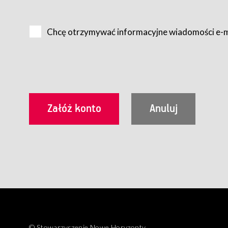
Na zasadach określonych w Regulaminie dostęp do Serwis
Internet.
Chcę otrzymywać informacyjne wiadomości e-
Usługobiorca przed rozpoczęciem korzystania z Serwisu 
zamówienie usługi newsletter za pośrednictwem przezn
dla wszystkich Usługobiorców wymaga akceptacji post
Usługobiorca zobowiązany jest do przestrzegania postan
Regulamin jest udostępniony Usługobiorcom nieodpłatni
utrwalenie i wydrukowanie.
§ 3
Warunki techniczne korzystania z Usług
W celu prawidłowego i pełnego korzystania z Usług, U
urządzeniem mającym dostęp do sieci Internet;
przeglądarką Firefox 8.0 lub wyższą, Chrome 11 lub 
parametrach.
Korzystanie ze wszystkich aplikacji Serwisu może być uz
§ 4
Zawarcie umowy o świadczenie Usług
© Stowarzyszenie Nowe Horyzonty