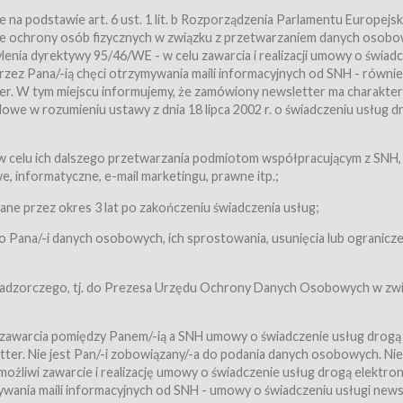
a podstawie art. 6 ust. 1 lit. b Rozporządzenia Parlamentu Europejsk
awie ochrony osób fizycznych w związku z przetwarzaniem danych osobo
nia dyrektywy 95/46/WE - w celu zawarcia i realizacji umowy o świad
zez Pana/-ią chęci otrzymywania maili informacyjnych od SNH - równie
tter. W tym miejscu informujemy, że zamówiony newsletter ma charakter
we w rozumieniu ustawy z dnia 18 lipca 2002 r. o świadczeniu usług d
 z zastrzeżeniem usług, o których mowa w ust. 2 pkt. 4 i 5 poniżej, któr
 celu ich dalszego przetwarzania podmiotom współpracującym z SNH,
ch Usługobiorców będących osobami fizycznymi.
 informatyczne, e-mail marketingu, prawne itp.;
ugi:Usługodawca świadczy Usługi drogą elektroniczną w rozumieniu usta
czną (Dz.U. z 2002 r., Nr 144, poz. 1204, z późń. zm.). Usługi świadczone są
e przez okres 3 lat po zakończeniu świadczenia usług;
 Pana/-i danych osobowych, ich sprostowania, usunięcia lub ogranicze
orców materiałów zamieszczanych w Serwisie,
,
 nadzorczego, tj. do Prezesa Urzędu Ochrony Danych Osobowych w zwi
tów i Biletów,
 zawarcia pomiędzy Panem/-ią a SNH umowy o świadczenie usług drogą
ter. Nie jest Pan/-i zobowiązany/-a do podania danych osobowych. Nie
klepie.
liwi zawarcie i realizację umowy o świadczenie usług drogą elektron
mieniu ustawy z dnia 18 lipca 2002 r. o świadczeniu usług drogą elektron
ywania maili informacyjnych od SNH - umowy o świadczeniu usługi news
świadczone są nieodpłatnie.