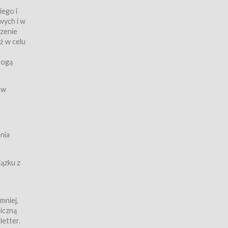
iego i
wych i w
czenie
ż w celu
rogą
ych
 w
wy z
nia
ązku z
mniej,
iczną
iczną
letter.