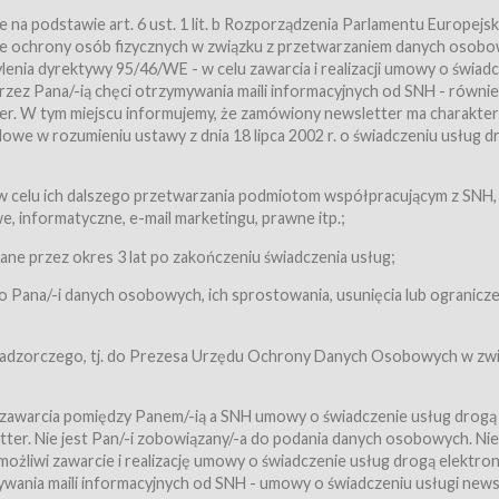
a podstawie art. 6 ust. 1 lit. b Rozporządzenia Parlamentu Europejsk
awie ochrony osób fizycznych w związku z przetwarzaniem danych osobo
nia dyrektywy 95/46/WE - w celu zawarcia i realizacji umowy o świad
zez Pana/-ią chęci otrzymywania maili informacyjnych od SNH - równie
tter. W tym miejscu informujemy, że zamówiony newsletter ma charakter
we w rozumieniu ustawy z dnia 18 lipca 2002 r. o świadczeniu usług d
 z zastrzeżeniem usług, o których mowa w ust. 2 pkt. 4 i 5 poniżej, któr
 celu ich dalszego przetwarzania podmiotom współpracującym z SNH,
ch Usługobiorców będących osobami fizycznymi.
 informatyczne, e-mail marketingu, prawne itp.;
ugi:Usługodawca świadczy Usługi drogą elektroniczną w rozumieniu usta
czną (Dz.U. z 2002 r., Nr 144, poz. 1204, z późń. zm.). Usługi świadczone są
e przez okres 3 lat po zakończeniu świadczenia usług;
 Pana/-i danych osobowych, ich sprostowania, usunięcia lub ogranicze
orców materiałów zamieszczanych w Serwisie,
,
 nadzorczego, tj. do Prezesa Urzędu Ochrony Danych Osobowych w zwi
tów i Biletów,
 zawarcia pomiędzy Panem/-ią a SNH umowy o świadczenie usług drogą
ter. Nie jest Pan/-i zobowiązany/-a do podania danych osobowych. Nie
klepie.
liwi zawarcie i realizację umowy o świadczenie usług drogą elektron
mieniu ustawy z dnia 18 lipca 2002 r. o świadczeniu usług drogą elektron
ywania maili informacyjnych od SNH - umowy o świadczeniu usługi news
świadczone są nieodpłatnie.