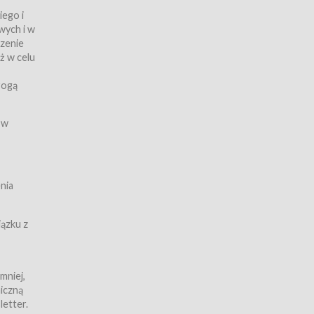
iego i
wych i w
czenie
ż w celu
rogą
ych
 w
wy z
nia
ązku z
mniej,
iczną
iczną
letter.