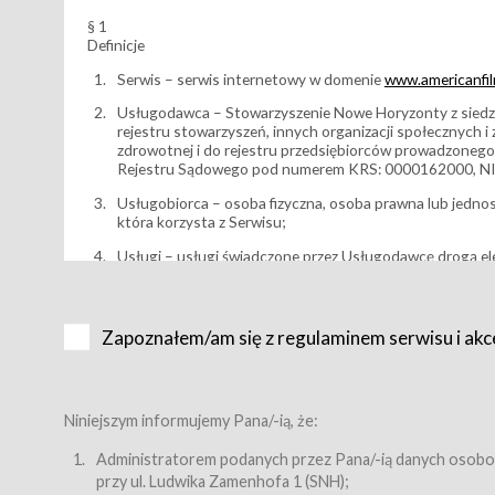
§ 1
Definicje
Serwis – serwis internetowy w domenie
www.americanfilm
Usługodawca – Stowarzyszenie Nowe Horyzonty z siedzi
rejestru stowarzyszeń, innych organizacji społecznych 
zdrowotnej i do rejestru przedsiębiorców prowadzonego
Rejestru Sądowego pod numerem KRS: 0000162000, NI
Usługobiorca – osoba fizyczna, osoba prawna lub jedno
która korzysta z Serwisu;
Usługi – usługi świadczone przez Usługodawcę drogą el
Wydarzenie – organizowany przez Usługodawcę festiwal 
Karnet lub/i Bilet za pośrednictwem Serwisu;
Zapoznałem/am się z regulaminem serwisu i akc
Karnety – wybrane dokumenty potwierdzające zawarcie 
przewidziane przez Usługodawcę dla danego Wydarzenia, 
sprzedawane podmiotom z branży mediów i filmowej (Akr
Bilety – wybrane dokumenty potwierdzające zawarcie um
Niniejszym informujemy Pana/-ią, że:
przewidziane przez Usługodawcę dla danego Wydarzenia,
filmowych, wydarzeniach specjalnych i koncertach;
Administratorem podanych przez Pana/-ią danych osobo
przy ul. Ludwika Zamenhofa 1 (SNH);
Sklep – sklep internetowy prowadzony przez Usługodawc