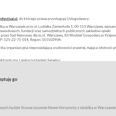
festival.pl
, do którego prawa przysługują Usługodawcy;
bą w Warszawie przy ul. Ludwika Zamenhofa 1, 00-153 Warszawa, wpisan
i zawodowych, fundacji oraz samodzielnych publicznych zakładów opieki
 przez Sąd Rejonowy dla m.st. Warszawy, XII Wydział Gospodarczy Krajo
P: 525-22-71-014, Regon: 015503904;
stka organizacyjna nieposiadająca osobowości prawnej, mająca zdolność p
ektroniczną z wykorzystaniem Serwisu;
filmowy, koncert lub inna impreza, w której można uczestniczyć nabywają
eptuję go
umowy z Usługodawcą i uprawniające do wzięcia udziału w Wydarzeniu,
tj. uprawniające do uczestnictwa w seansach na festiwalach filmowych lu
edytacje);
owy z Usługodawcą i uprawniające do wzięcia udziału w Wydarzeniu,
 tj. uprawniające do uczestnictwa w wielu albo w pojedynczych seansach
wych będzie Stowarzyszenie Nowe Horyzonty z siedzibą w Warszawie
ę w Serwisie;