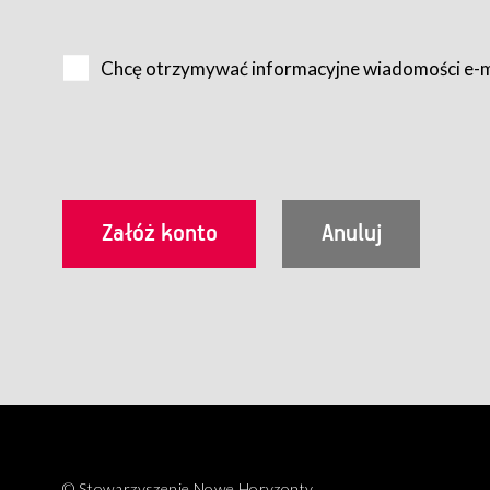
Na zasadach określonych w Regulaminie dostęp do Serwis
Internet.
Chcę otrzymywać informacyjne wiadomości e-
Usługobiorca przed rozpoczęciem korzystania z Serwisu 
zamówienie usługi newsletter za pośrednictwem przezn
dla wszystkich Usługobiorców wymaga akceptacji post
Usługobiorca zobowiązany jest do przestrzegania postan
Regulamin jest udostępniony Usługobiorcom nieodpłatni
utrwalenie i wydrukowanie.
§ 3
Warunki techniczne korzystania z Usług
W celu prawidłowego i pełnego korzystania z Usług, U
urządzeniem mającym dostęp do sieci Internet;
przeglądarką Firefox 8.0 lub wyższą, Chrome 11 lub 
parametrach.
Korzystanie ze wszystkich aplikacji Serwisu może być uz
§ 4
Zawarcie umowy o świadczenie Usług
© Stowarzyszenie Nowe Horyzonty