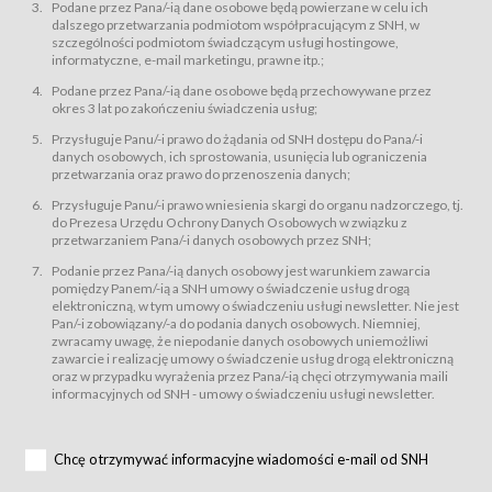
świadczy Usługi drogą elektroniczną w rozumieniu ustawy z dnia 18 lipca
Podane przez Pana/-ią dane osobowe będą powierzane w celu ich
2002 r. o świadczeniu usług drogą elektroniczną (Dz.U. z 2002 r., Nr 144, poz.
dalszego przetwarzania podmiotom współpracującym z SNH, w
1204, z późń. zm.). Usługi świadczone są nieodpłatnie.
szczególności podmiotom świadczącym usługi hostingowe,
usługę przeglądania i odczytywania przez Usługobiorców materiałów
informatyczne, e-mail marketingu, prawne itp.;
zamieszczanych w Serwisie,
Podane przez Pana/-ią dane osobowe będą przechowywane przez
usługę utrzymywania konta użytkownika w Serwisie,
okres 3 lat po zakończeniu świadczenia usług;
usługę newsletter,
Przysługuje Panu/-i prawo do żądania od SNH dostępu do Pana/-i
usługę zawierania na odległość umów nabycia Karnetów i Biletów,
danych osobowych, ich sprostowania, usunięcia lub ograniczenia
usługę zawierania na odległość umów sprzedaży w Sklepie.
przetwarzania oraz prawo do przenoszenia danych;
Usługodawca świadczy Usługi drogą elektroniczną w rozumieniu ustawy z
Przysługuje Panu/-i prawo wniesienia skargi do organu nadzorczego, tj.
dnia 18 lipca 2002 r. o świadczeniu usług drogą elektroniczną (Dz.U. z 2002
r., Nr 144, poz. 1204, z późń. zm.). Usługi świadczone są nieodpłatnie.
do Prezesa Urzędu Ochrony Danych Osobowych w związku z
przetwarzaniem Pana/-i danych osobowych przez SNH;
Na zasadach określonych w Regulaminie dostęp do Serwisu jest otwarty dla
każdego kto posiada możliwość połączenia z publiczną siecią Internet.
Podanie przez Pana/-ią danych osobowy jest warunkiem zawarcia
Usługobiorca przed rozpoczęciem korzystania z Serwisu jest zobowiązany
pomiędzy Panem/-ią a SNH umowy o świadczenie usług drogą
zapoznać się z Regulaminem. Założenie konta w Serwisie oraz zamówienie
elektroniczną, w tym umowy o świadczeniu usługi newsletter. Nie jest
usługi newsletter za pośrednictwem przeznaczonego do tego formularza
zamieszczonego na stronach Serwisu dostępnych dla wszystkich
Pan/-i zobowiązany/-a do podania danych osobowych. Niemniej,
Usługobiorców wymaga akceptacji postanowień Regulaminu.
zwracamy uwagę, że niepodanie danych osobowych uniemożliwi
Usługobiorca zobowiązany jest do przestrzegania postanowień Regulaminu
zawarcie i realizację umowy o świadczenie usług drogą elektroniczną
od chwili rozpoczęcia korzystania z Serwisu.
oraz w przypadku wyrażenia przez Pana/-ią chęci otrzymywania maili
informacyjnych od SNH - umowy o świadczeniu usługi newsletter.
Regulamin jest udostępniony Usługobiorcom nieodpłatnie za
pośrednictwem Serwisu w formie, która umożliwia jego pobranie,
utrwalenie i wydrukowanie.
§ 3
Chcę otrzymywać informacyjne wiadomości e-mail od SNH
Warunki techniczne korzystania z Usług
W celu prawidłowego i pełnego korzystania z Usług, Usługobiorcy powinni