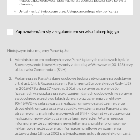
nieposiadająca osobowości prawnej, mająca zdolność prawną, która korzysta
z Serwisu;
Usługi – usługi świadczone przez Usługodawcę drogą elektroniczną z
wykorzystaniem Serwisu;
Wydarzenie – organizowany przez Usługodawcę festiwal filmowy, koncert
lub inna impreza, w której można uczestniczyć nabywając Karnet lub/i Bilet
za pośrednictwem Serwisu;
Zapoznałem/am się z regulaminem serwisu i akceptuję go
Karnety – wybrane dokumenty potwierdzające zawarcie umowy z
Usługodawcą i uprawniające do wzięcia udziału w Wydarzeniu,
przewidziane przez Usługodawcę dla danego Wydarzenia, tj. uprawniające
do uczestnictwa w seansach na festiwalach filmowych lub/i sprzedawane
Niniejszym informujemy Pana/-ią, że:
podmiotom z branży mediów i filmowej (Akredytacje);
Bilety – wybrane dokumenty potwierdzające zawarcie umowy z
Administratorem podanych przez Pana/-ią danych osobowych będzie
Usługodawcą i uprawniające do wzięcia udziału w Wydarzeniu,
Stowarzyszenie Nowe Horyzonty z siedzibą w Warszawie (00-153) przy
przewidziane przez Usługodawcę dla danego Wydarzenia, tj. uprawniające
ul. Ludwika Zamenhofa 1 (SNH);
do uczestnictwa w wielu albo w pojedynczych seansach filmowych,
wydarzeniach specjalnych i koncertach;
Podane przez Pana/-ią dane osobowe będą przetwarzane na podstawie
Sklep – sklep internetowy prowadzony przez Usługodawcę w Serwisie;
art. 6 ust. 1 lit. b Rozporządzenia Parlamentu Europejskiego i Rady (UE)
Regulamin – niniejszy regulamin.
nr 2016/679 z dnia 27 kwietnia 2016 r. w sprawie ochrony osób
fizycznych w związku z przetwarzaniem danych osobowych i w sprawie
§ 2
swobodnego przepływu takich danych oraz uchylenia dyrektywy
Postanowienia ogólne
95/46/WE - w celu zawarcia i realizacji umowy o świadczenie usług
Regulamin określa zasady:
drogą elektroniczną oraz w przypadku wyrażenia przez Pana/-ią chęci
świadczenia Usługobiorcom Usług przez Usługodawcę, z
otrzymywania maili informacyjnych od SNH - również w celu zawarcia i
zastrzeżeniem usług, o których mowa w ust. 2 pkt. 4 i 5 poniżej, których
realizacji umowy o świadczenie usługi newsletter. W tym miejscu
zasady świadczenia precyzują odrębne regulaminy,
informujemy, że zamówiony newsletter ma charakter promocyjno-
przetwarzania przez Usługodawcę danych osobowych Usługobiorców
reklamowy i może zawierać informacje handlowe w rozumieniu
będących osobami fizycznymi.
ustawy z dnia 18 lipca 2002 r. o świadczeniu usług drogą elektroniczną;
Usługodawca świadczy w szczególności następujące Usługi:Usługodawca