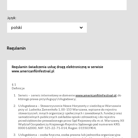
Język:
polski
Regulamin
Regulamin świadczenia usług drogą elektroniczną w serwisie
www.americanfilmfestival.pl
§ 1
Definicje
Serwis – serwis internetowy w domenie
www.americanfilmfestival.pl
, do
którego prawa przysługują Usługodawcy;
Usługodawca – Stowarzyszenie Nowe Horyzonty z siedzibą w Warszawie
przy ul. Ludwika Zamenhofa 1, 00-153 Warszawa, wpisane do rejestru
stowarzyszeń, innych organizacji społecznych i zawodowych, fundacji oraz
samodzielnych publicznych zakładów opieki zdrowotnej i do rejestru
przedsiębiorców prowadzonego przez Sąd Rejonowy dla m.st. Warszawy, XII
Wydział Gospodarczy Krajowego Rejestru Sądowego pod numerem KRS:
0000162000, NIP: 525-22-71-014, Regon: 015503904;
Usługobiorca – osoba fizyczna, osoba prawna lub jednostka organizacyjna