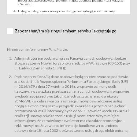
nieposiadająca osobowości prawnej, mająca zdolność prawną, która korzysta
z Serwisu;
Usługi – usługi świadczone przez Usługodawcę drogą elektroniczną z
wykorzystaniem Serwisu;
Wydarzenie – organizowany przez Usługodawcę festiwal filmowy, koncert
lub inna impreza, w której można uczestniczyć nabywając Karnet lub/i Bilet
za pośrednictwem Serwisu;
Zapoznałem/am się z regulaminem serwisu i akceptuję go
Karnety – wybrane dokumenty potwierdzające zawarcie umowy z
Usługodawcą i uprawniające do wzięcia udziału w Wydarzeniu,
przewidziane przez Usługodawcę dla danego Wydarzenia, tj. uprawniające
do uczestnictwa w seansach na festiwalach filmowych lub/i sprzedawane
Niniejszym informujemy Pana/-ią, że:
podmiotom z branży mediów i filmowej (Akredytacje);
Bilety – wybrane dokumenty potwierdzające zawarcie umowy z
Administratorem podanych przez Pana/-ią danych osobowych będzie
Usługodawcą i uprawniające do wzięcia udziału w Wydarzeniu,
Stowarzyszenie Nowe Horyzonty z siedzibą w Warszawie (00-153) przy
przewidziane przez Usługodawcę dla danego Wydarzenia, tj. uprawniające
ul. Ludwika Zamenhofa 1 (SNH);
do uczestnictwa w wielu albo w pojedynczych seansach filmowych,
wydarzeniach specjalnych i koncertach;
Podane przez Pana/-ią dane osobowe będą przetwarzane na podstawie
Sklep – sklep internetowy prowadzony przez Usługodawcę w Serwisie;
art. 6 ust. 1 lit. b Rozporządzenia Parlamentu Europejskiego i Rady (UE)
Regulamin – niniejszy regulamin.
nr 2016/679 z dnia 27 kwietnia 2016 r. w sprawie ochrony osób
fizycznych w związku z przetwarzaniem danych osobowych i w sprawie
§ 2
swobodnego przepływu takich danych oraz uchylenia dyrektywy
Postanowienia ogólne
95/46/WE - w celu zawarcia i realizacji umowy o świadczenie usług
Regulamin określa zasady:
drogą elektroniczną oraz w przypadku wyrażenia przez Pana/-ią chęci
świadczenia Usługobiorcom Usług przez Usługodawcę, z
otrzymywania maili informacyjnych od SNH - również w celu zawarcia i
zastrzeżeniem usług, o których mowa w ust. 2 pkt. 4 i 5 poniżej, których
realizacji umowy o świadczenie usługi newsletter. W tym miejscu
zasady świadczenia precyzują odrębne regulaminy,
informujemy, że zamówiony newsletter ma charakter promocyjno-
przetwarzania przez Usługodawcę danych osobowych Usługobiorców
reklamowy i może zawierać informacje handlowe w rozumieniu
będących osobami fizycznymi.
ustawy z dnia 18 lipca 2002 r. o świadczeniu usług drogą elektroniczną;
Usługodawca świadczy w szczególności następujące Usługi:Usługodawca