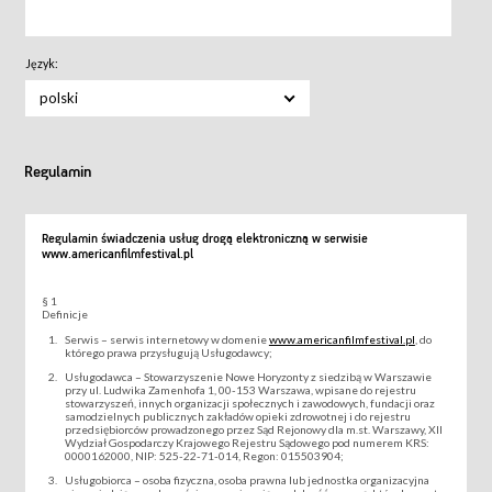
Język:
polski
Regulamin
Regulamin świadczenia usług drogą elektroniczną w serwisie
www.americanfilmfestival.pl
§ 1
Definicje
Serwis – serwis internetowy w domenie
www.americanfilmfestival.pl
, do
którego prawa przysługują Usługodawcy;
Usługodawca – Stowarzyszenie Nowe Horyzonty z siedzibą w Warszawie
przy ul. Ludwika Zamenhofa 1, 00-153 Warszawa, wpisane do rejestru
stowarzyszeń, innych organizacji społecznych i zawodowych, fundacji oraz
samodzielnych publicznych zakładów opieki zdrowotnej i do rejestru
przedsiębiorców prowadzonego przez Sąd Rejonowy dla m.st. Warszawy, XII
Wydział Gospodarczy Krajowego Rejestru Sądowego pod numerem KRS:
0000162000, NIP: 525-22-71-014, Regon: 015503904;
Usługobiorca – osoba fizyczna, osoba prawna lub jednostka organizacyjna