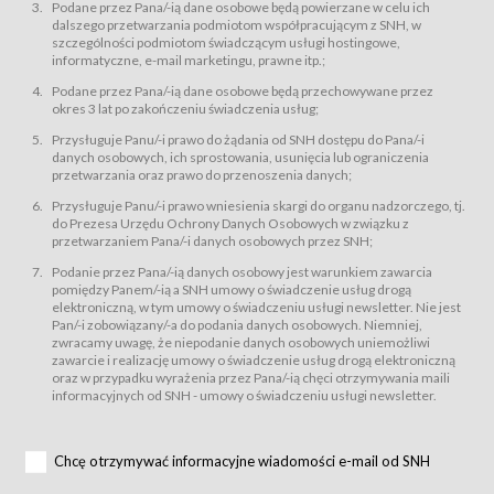
świadczy Usługi drogą elektroniczną w rozumieniu ustawy z dnia 18 lipca
Podane przez Pana/-ią dane osobowe będą powierzane w celu ich
2002 r. o świadczeniu usług drogą elektroniczną (Dz.U. z 2002 r., Nr 144, poz.
dalszego przetwarzania podmiotom współpracującym z SNH, w
1204, z późń. zm.). Usługi świadczone są nieodpłatnie.
szczególności podmiotom świadczącym usługi hostingowe,
usługę przeglądania i odczytywania przez Usługobiorców materiałów
informatyczne, e-mail marketingu, prawne itp.;
zamieszczanych w Serwisie,
Podane przez Pana/-ią dane osobowe będą przechowywane przez
usługę utrzymywania konta użytkownika w Serwisie,
okres 3 lat po zakończeniu świadczenia usług;
usługę newsletter,
Przysługuje Panu/-i prawo do żądania od SNH dostępu do Pana/-i
usługę zawierania na odległość umów nabycia Karnetów i Biletów,
danych osobowych, ich sprostowania, usunięcia lub ograniczenia
usługę zawierania na odległość umów sprzedaży w Sklepie.
przetwarzania oraz prawo do przenoszenia danych;
Usługodawca świadczy Usługi drogą elektroniczną w rozumieniu ustawy z
Przysługuje Panu/-i prawo wniesienia skargi do organu nadzorczego, tj.
dnia 18 lipca 2002 r. o świadczeniu usług drogą elektroniczną (Dz.U. z 2002
r., Nr 144, poz. 1204, z późń. zm.). Usługi świadczone są nieodpłatnie.
do Prezesa Urzędu Ochrony Danych Osobowych w związku z
przetwarzaniem Pana/-i danych osobowych przez SNH;
Na zasadach określonych w Regulaminie dostęp do Serwisu jest otwarty dla
każdego kto posiada możliwość połączenia z publiczną siecią Internet.
Podanie przez Pana/-ią danych osobowy jest warunkiem zawarcia
Usługobiorca przed rozpoczęciem korzystania z Serwisu jest zobowiązany
pomiędzy Panem/-ią a SNH umowy o świadczenie usług drogą
zapoznać się z Regulaminem. Założenie konta w Serwisie oraz zamówienie
elektroniczną, w tym umowy o świadczeniu usługi newsletter. Nie jest
usługi newsletter za pośrednictwem przeznaczonego do tego formularza
zamieszczonego na stronach Serwisu dostępnych dla wszystkich
Pan/-i zobowiązany/-a do podania danych osobowych. Niemniej,
Usługobiorców wymaga akceptacji postanowień Regulaminu.
zwracamy uwagę, że niepodanie danych osobowych uniemożliwi
Usługobiorca zobowiązany jest do przestrzegania postanowień Regulaminu
zawarcie i realizację umowy o świadczenie usług drogą elektroniczną
od chwili rozpoczęcia korzystania z Serwisu.
oraz w przypadku wyrażenia przez Pana/-ią chęci otrzymywania maili
informacyjnych od SNH - umowy o świadczeniu usługi newsletter.
Regulamin jest udostępniony Usługobiorcom nieodpłatnie za
pośrednictwem Serwisu w formie, która umożliwia jego pobranie,
utrwalenie i wydrukowanie.
§ 3
Chcę otrzymywać informacyjne wiadomości e-mail od SNH
Warunki techniczne korzystania z Usług
W celu prawidłowego i pełnego korzystania z Usług, Usługobiorcy powinni