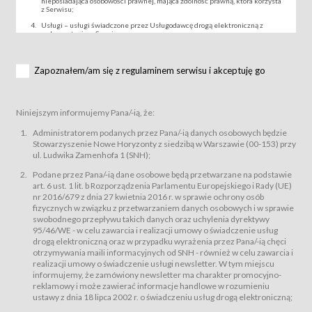
nieposiadająca osobowości prawnej, mająca zdolność prawną, która korzysta
z Serwisu;
Usługi – usługi świadczone przez Usługodawcę drogą elektroniczną z
wykorzystaniem Serwisu;
Wydarzenie – organizowany przez Usługodawcę festiwal filmowy, koncert
lub inna impreza, w której można uczestniczyć nabywając Karnet lub/i Bilet
za pośrednictwem Serwisu;
Zapoznałem/am się z regulaminem serwisu i akceptuję go
Karnety – wybrane dokumenty potwierdzające zawarcie umowy z
Usługodawcą i uprawniające do wzięcia udziału w Wydarzeniu,
przewidziane przez Usługodawcę dla danego Wydarzenia, tj. uprawniające
do uczestnictwa w seansach na festiwalach filmowych lub/i sprzedawane
Niniejszym informujemy Pana/-ią, że:
podmiotom z branży mediów i filmowej (Akredytacje);
Bilety – wybrane dokumenty potwierdzające zawarcie umowy z
Administratorem podanych przez Pana/-ią danych osobowych będzie
Usługodawcą i uprawniające do wzięcia udziału w Wydarzeniu,
Stowarzyszenie Nowe Horyzonty z siedzibą w Warszawie (00-153) przy
przewidziane przez Usługodawcę dla danego Wydarzenia, tj. uprawniające
ul. Ludwika Zamenhofa 1 (SNH);
do uczestnictwa w wielu albo w pojedynczych seansach filmowych,
wydarzeniach specjalnych i koncertach;
Podane przez Pana/-ią dane osobowe będą przetwarzane na podstawie
Sklep – sklep internetowy prowadzony przez Usługodawcę w Serwisie;
art. 6 ust. 1 lit. b Rozporządzenia Parlamentu Europejskiego i Rady (UE)
Regulamin – niniejszy regulamin.
nr 2016/679 z dnia 27 kwietnia 2016 r. w sprawie ochrony osób
fizycznych w związku z przetwarzaniem danych osobowych i w sprawie
§ 2
swobodnego przepływu takich danych oraz uchylenia dyrektywy
Postanowienia ogólne
95/46/WE - w celu zawarcia i realizacji umowy o świadczenie usług
Regulamin określa zasady:
drogą elektroniczną oraz w przypadku wyrażenia przez Pana/-ią chęci
świadczenia Usługobiorcom Usług przez Usługodawcę, z
otrzymywania maili informacyjnych od SNH - również w celu zawarcia i
zastrzeżeniem usług, o których mowa w ust. 2 pkt. 4 i 5 poniżej, których
realizacji umowy o świadczenie usługi newsletter. W tym miejscu
zasady świadczenia precyzują odrębne regulaminy,
informujemy, że zamówiony newsletter ma charakter promocyjno-
przetwarzania przez Usługodawcę danych osobowych Usługobiorców
reklamowy i może zawierać informacje handlowe w rozumieniu
będących osobami fizycznymi.
ustawy z dnia 18 lipca 2002 r. o świadczeniu usług drogą elektroniczną;
Usługodawca świadczy w szczególności następujące Usługi:Usługodawca