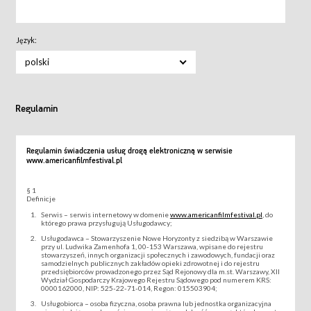
Język:
polski
Regulamin
Regulamin świadczenia usług drogą elektroniczną w serwisie
www.americanfilmfestival.pl
§ 1
Definicje
Serwis – serwis internetowy w domenie
www.americanfilmfestival.pl
, do
którego prawa przysługują Usługodawcy;
Usługodawca – Stowarzyszenie Nowe Horyzonty z siedzibą w Warszawie
przy ul. Ludwika Zamenhofa 1, 00-153 Warszawa, wpisane do rejestru
stowarzyszeń, innych organizacji społecznych i zawodowych, fundacji oraz
samodzielnych publicznych zakładów opieki zdrowotnej i do rejestru
przedsiębiorców prowadzonego przez Sąd Rejonowy dla m.st. Warszawy, XII
Wydział Gospodarczy Krajowego Rejestru Sądowego pod numerem KRS:
0000162000, NIP: 525-22-71-014, Regon: 015503904;
Usługobiorca – osoba fizyczna, osoba prawna lub jednostka organizacyjna