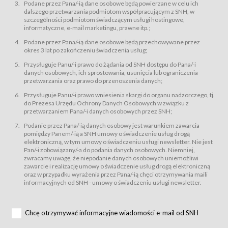
świadczy Usługi drogą elektroniczną w rozumieniu ustawy z dnia 18 lipca
Podane przez Pana/-ią dane osobowe będą powierzane w celu ich
2002 r. o świadczeniu usług drogą elektroniczną (Dz.U. z 2002 r., Nr 144, poz.
dalszego przetwarzania podmiotom współpracującym z SNH, w
1204, z późń. zm.). Usługi świadczone są nieodpłatnie.
szczególności podmiotom świadczącym usługi hostingowe,
usługę przeglądania i odczytywania przez Usługobiorców materiałów
informatyczne, e-mail marketingu, prawne itp.;
zamieszczanych w Serwisie,
Podane przez Pana/-ią dane osobowe będą przechowywane przez
usługę utrzymywania konta użytkownika w Serwisie,
okres 3 lat po zakończeniu świadczenia usług;
usługę newsletter,
Przysługuje Panu/-i prawo do żądania od SNH dostępu do Pana/-i
usługę zawierania na odległość umów nabycia Karnetów i Biletów,
danych osobowych, ich sprostowania, usunięcia lub ograniczenia
usługę zawierania na odległość umów sprzedaży w Sklepie.
przetwarzania oraz prawo do przenoszenia danych;
Usługodawca świadczy Usługi drogą elektroniczną w rozumieniu ustawy z
Przysługuje Panu/-i prawo wniesienia skargi do organu nadzorczego, tj.
dnia 18 lipca 2002 r. o świadczeniu usług drogą elektroniczną (Dz.U. z 2002
r., Nr 144, poz. 1204, z późń. zm.). Usługi świadczone są nieodpłatnie.
do Prezesa Urzędu Ochrony Danych Osobowych w związku z
przetwarzaniem Pana/-i danych osobowych przez SNH;
Na zasadach określonych w Regulaminie dostęp do Serwisu jest otwarty dla
każdego kto posiada możliwość połączenia z publiczną siecią Internet.
Podanie przez Pana/-ią danych osobowy jest warunkiem zawarcia
Usługobiorca przed rozpoczęciem korzystania z Serwisu jest zobowiązany
pomiędzy Panem/-ią a SNH umowy o świadczenie usług drogą
zapoznać się z Regulaminem. Założenie konta w Serwisie oraz zamówienie
elektroniczną, w tym umowy o świadczeniu usługi newsletter. Nie jest
usługi newsletter za pośrednictwem przeznaczonego do tego formularza
zamieszczonego na stronach Serwisu dostępnych dla wszystkich
Pan/-i zobowiązany/-a do podania danych osobowych. Niemniej,
Usługobiorców wymaga akceptacji postanowień Regulaminu.
zwracamy uwagę, że niepodanie danych osobowych uniemożliwi
Usługobiorca zobowiązany jest do przestrzegania postanowień Regulaminu
zawarcie i realizację umowy o świadczenie usług drogą elektroniczną
od chwili rozpoczęcia korzystania z Serwisu.
oraz w przypadku wyrażenia przez Pana/-ią chęci otrzymywania maili
informacyjnych od SNH - umowy o świadczeniu usługi newsletter.
Regulamin jest udostępniony Usługobiorcom nieodpłatnie za
pośrednictwem Serwisu w formie, która umożliwia jego pobranie,
utrwalenie i wydrukowanie.
§ 3
Chcę otrzymywać informacyjne wiadomości e-mail od SNH
Warunki techniczne korzystania z Usług
W celu prawidłowego i pełnego korzystania z Usług, Usługobiorcy powinni